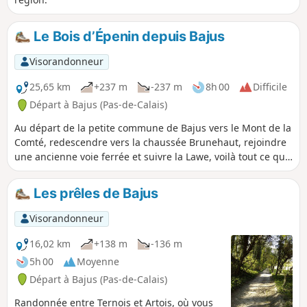
Le Bois d’Épenin depuis Bajus
Visorandonneur
25,65 km
+237 m
-237 m
8h 00
Difficile
Départ à Bajus (Pas-de-Calais)
Au départ de la petite commune de Bajus vers le Mont de la
Comté, redescendre vers la chaussée Brunehaut, rejoindre
une ancienne voie ferrée et suivre la Lawe, voilà tout ce que
vous manquerez si vous ne faîtes pas cette belle randonnée
alliant routes et sentiers, plaine et bois et petits dénivelés.
Les prêles de Bajus
Visorandonneur
16,02 km
+138 m
-136 m
5h 00
Moyenne
Départ à Bajus (Pas-de-Calais)
Randonnée entre Ternois et Artois, où vous