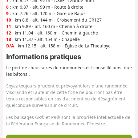
7
: km 6.47 - alt. 92 m - D86E1 (Gande Rue)
8
: km 6.87 - alt. 99 m - Route à droite
9
: km 7.26 - alt. 120 m - Gare de Bajus
10
: km 8.8 - alt. 144 m - Croisement du GR127
11
: km 9.89 - alt. 160 m - Chemin à droite
12
: km 11.04 - alt. 160 m - Chemin à gauche
13
: km 11.37 - alt. 154 m - Chapelle
D/A
: km 12.15 - alt. 158 m - Église de La Thieuloye
Informations pratiques
Le port de chaussures de randonnées est conseillé ainsi que
les bâtons .
Soyez toujours prudent et prévoyant lors d'une randonnée.
Visorando et l'auteur de cette fiche ne pourront pas être
tenus responsables en cas d'accident ou de désagrément
quelconque survenu sur ce circuit.
Les balisages GR® et PR® sont la propriété intellectuelle de
la Fédération Française de Randonnée Pédestre.