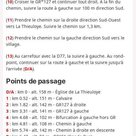
®
(
10
) Croiser le GR
127 et continuer tout droit. À la fin du
chemin, suivre la route à gauche sur 100 m direction Sud.
(
11
) Prendre le chemin sur la droite direction Sud-Ouest
vers La Thieuloye. Suivre le chemin sur 1,3 km.
(
12
) Prendre le chemin sur la gauche direction Sud vers le
village.
(
13
) Au carrefour avec la D77, la suivre à gauche. Au rond-
point, continuer sur la route à gauche et la suivre jusqu'à
l'arrivée (
D/A
).
Points de passage
D/A
: km 0 - alt. 158 m - Église de La Thieuloye
1
: km 0.52 - alt. 151 m - Calvaire
2
: km 1.82 - alt. 142 m - GR127 à droite
3
: km 3.31 - alt. 141 m - GR127 à gauche
4
: km 4.68 - alt. 102 m - Bifurcation à gauche hors GR
5
: km 4.81 - alt. 108 m - Chemin à gauche
6
: km 5.74 - alt. 142 m - Chemin à droite en descente