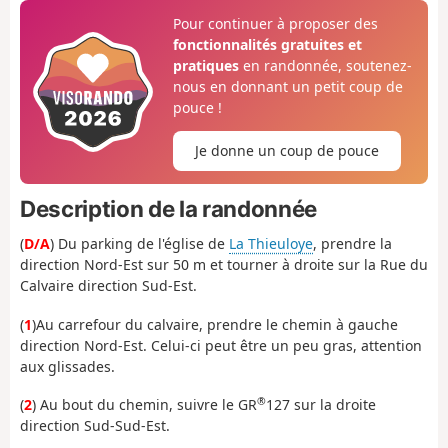
Pour continuer à proposer des
fonctionnalités gratuites et
pratiques
en randonnée, soutenez-
nous en donnant un petit coup de
pouce !
Je donne un coup de pouce
Description de la randonnée
(
D/A
) Du parking de l'église de
La Thieuloye
, prendre la
direction Nord-Est sur 50 m et tourner à droite sur la Rue du
Calvaire direction Sud-Est.
(
1
)Au carrefour du calvaire, prendre le chemin à gauche
direction Nord-Est. Celui-ci peut être un peu gras, attention
aux glissades.
®
(
2
) Au bout du chemin, suivre le GR
127 sur la droite
direction Sud-Sud-Est.