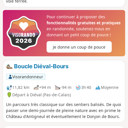
voie ferrée.
Pour continuer à proposer des
fonctionnalités gratuites et pratiques
en randonnée, soutenez-nous en
donnant un petit coup de pouce !
Je donne un coup de pouce
Boucle Diéval-Bours
Visorandonneur
11,82 km
+94 m
-94 m
3h 40
Moyenne
Départ à Diéval (Pas-de-Calais)
Un parcours très classique sur des sentiers balisés. De quoi
passer une demi-journée de pleine nature avec en prime le
Château d'Antigneul et éventuellement le Donjon de Bours.