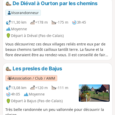
De Diéval à Ourton par les chemins
Visorandonneur
11,30 km
+178 m
-175 m
3h 45
Moyenne
Départ à Diéval (Pas-de-Calais)
Vous découvrirez ces deux villages reliés entre eux par de
beaux chemins tantôt cailloux tantôt terre. La faune et la
flore devraient être au rendez-vous. Il est conseillé de faire
ce circuit par temps sec car certaines parties peuvent être
grasses.
Les presles de Bajus
Association / Club / AMM
13,08 km
+120 m
-111 m
4h 05
Moyenne
Départ à Bajus (Pas-de-Calais)
Très belle randonnée un peu vallonnée pour découvrir la
région.