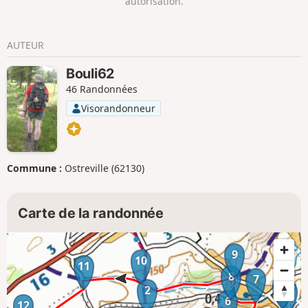
autorisation.
AUTEUR
Bouli62
46 Randonnées
Visorandonneur
Commune :
Ostreville (62130)
Carte de la randonnée
9
10
11
8
7
5
2
4
6
12