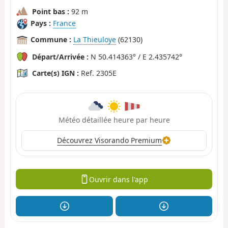
Point bas :
92 m
Pays :
France
Commune :
La Thieuloye
(62130)
Départ/Arrivée :
N 50.414363° / E 2.435742°
Carte(s) IGN :
Ref. 2305E
Météo détaillée heure par heure
Découvrez Visorando Premium
Ouvrir dans l'app