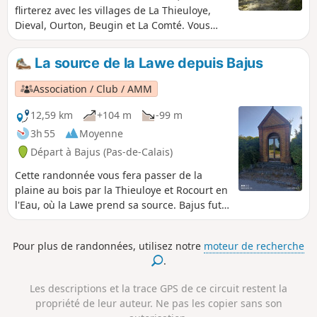
flirterez avec les villages de La Thieuloye,
Dieval, Ourton, Beugin et La Comté. Vous
voyagerez en majorité sur des chemins dont
certain pourraient être boueux en temps de
La source de la Lawe depuis Bajus
pluie. Sur le plateau des Hazois, vous
pourrez contempler un joli 360° par beau
Association / Club / AMM
temps.
12,59 km
+104 m
-99 m
3h 55
Moyenne
Départ à Bajus (Pas-de-Calais)
Cette randonnée vous fera passer de la
plaine au bois par la Thieuloye et Rocourt en
l'Eau, où la Lawe prend sa source. Bajus fut
un village où les troupes française se
reposaient avant de monter au front durant
Pour plus de randonnées, utilisez notre
moteur de recherche
la Première guerre mondiale
.
Les descriptions et la trace GPS de ce circuit restent la
propriété de leur auteur. Ne pas les copier sans son