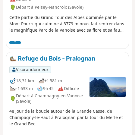
Départ à Peisey-Nancroix (Savoie)
Cette partie du Grand Tour des Alpes dominée par le
Mont Pourri qui culmine à 3779 m nous fait rentrer dans
le magnifique Parc de la Vanoise avec sa flore et sa faune
exceptionnelles : marmottes, bouquetins, chamois et
autres.
Refuge du Bois - Pralognan
Visorandonneur
18,31 km
+1 581 m
-1 633 m
9h 45
Difficile
Départ à Champagny-en-Vanoise
(Savoie)
4e jour de la boucle autour de la Grande Casse, de
Champagny-le-Haut à Pralognan par la tour du Merle et
le Grand Bec.