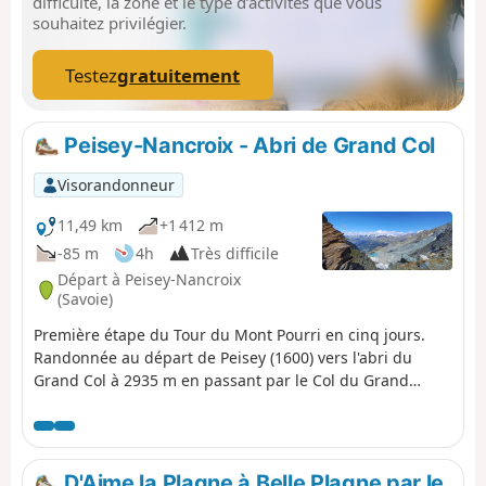
difficulté, la zone et le type d’activités que vous
qu'il n'y a pas de raccourci en cas de
souhaitez privilégier.
fatigue.
Testez
gratuitement
Peisey-Nancroix - Abri de Grand Col
Visorandonneur
11,49 km
+1 412 m
-85 m
4h
Très difficile
Départ à Peisey-Nancroix
(Savoie)
Première étape du Tour du Mont Pourri en cinq jours.
Randonnée au départ de Peisey (1600) vers l'abri du
Grand Col à 2935 m en passant par le Col du Grand
Renard.
D'Aime la Plagne à Belle Plagne par le