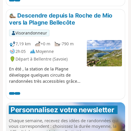
différents villages de la Plagne ainsi
que sur la vallée et les montagnes
environnantes. Avec la remontée en
Descendre depuis la Roche de Mio
télécabine (gratuite), ce circuit se
vers la Plagne Bellecôte
boucle de manière facile. Ceux qui le
souhaitent pourront remonter à Belle
Visorandonneur
Plagne à pied.
7,19 km
+0 m
-790 m
2h 05
Moyenne
Départ à Bellentre (Savoie)
En été , la station de la Plagne
développe quelques circuits de
randonnées très accessibles grâce
aux télécabines. Cette randonnée
toute en descente permet d'admirer
le secteur en altitude (2710 m) et de
découvrir un paysage de montagne
Personnalisez votre newsletter 
varié sur un chemin très agréable
jusqu'à La Plagne Bellecôte. Convient
Chaque semaine, recevez des idées de randonnées qui
à toute la famille si chacun peut
vous correspondent : choisissez la durée moyenne, la
parcourir cette distance, en précisant