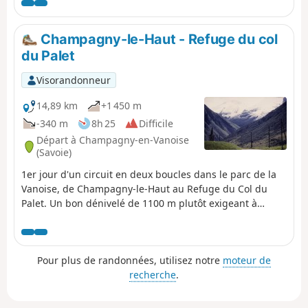
Champagny-le-Haut - Refuge du col
du Palet
Visorandonneur
14,89 km
+1 450 m
-340 m
8h 25
Difficile
Départ à Champagny-en-Vanoise
(Savoie)
1er jour d'un circuit en deux boucles dans le parc de la
Vanoise, de Champagny-le-Haut au Refuge du Col du
Palet. Un bon dénivelé de 1100 m plutôt exigeant à
franchir mais un beau panorama en guise de réconfort,
notamment sur le Lac de la Plagne.
Pour plus de randonnées, utilisez notre
moteur de
recherche
.