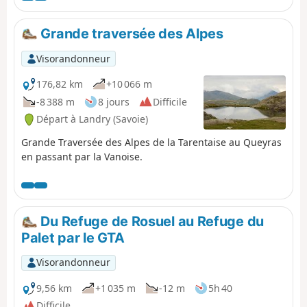
Grande traversée des Alpes
Visorandonneur
176,82 km
+10 066 m
-8 388 m
8 jours
Difficile
Départ à Landry (Savoie)
Grande Traversée des Alpes de la Tarentaise au Queyras
en passant par la Vanoise.
Du Refuge de Rosuel au Refuge du
Palet par le GTA
Visorandonneur
9,56 km
+1 035 m
-12 m
5h 40
Difficile