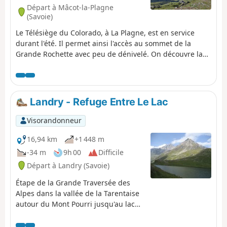
sensations vertigineuses mais
Départ à Mâcot-la-Plagne
inoubliables.
(Savoie)
Le Télésiège du Colorado, à La Plagne, est en service
durant l'été. Il permet ainsi l'accès au sommet de la
Grande Rochette avec peu de dénivelé. On découvre la
face Sud du massif qui est magnifique.
Landry - Refuge Entre Le Lac
Visorandonneur
16,94 km
+1 448 m
-34 m
9h 00
Difficile
Départ à Landry (Savoie)
Étape de la Grande Traversée des
Alpes dans la vallée de la Tarentaise
autour du Mont Pourri jusqu'au lac
de la Plagne où se trouve le refuge
Entre Le Lac.