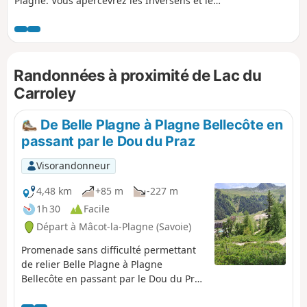
Plagne. Vous apercevrez les Inversens et le
sommet de Bellecôte en passant par la montagne
du Carroley et son petit lac. Vous redescendrez à
Belle Plagne en passant au pied du Mont Saint-
Jacques (2407 m).
Randonnées à proximité de Lac du
Carroley
De Belle Plagne à Plagne Bellecôte en
passant par le Dou du Praz
Visorandonneur
4,48 km
+85 m
-227 m
1h 30
Facile
Départ à Mâcot-la-Plagne (Savoie)
Promenade sans difficulté permettant
de relier Belle Plagne à Plagne
Bellecôte en passant par le Dou du Praz
et avoir une vue globale sur les