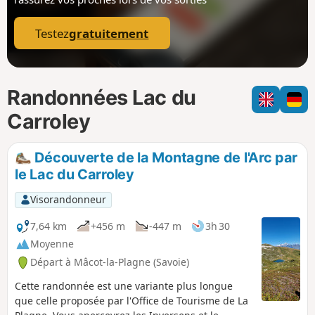
p
Testez
gratuitement
Randonnées Lac du
Carroley
Découverte de la Montagne de l'Arc par
le Lac du Carroley
Visorandonneur
7,64 km
+456 m
-447 m
3h 30
Moyenne
Départ à Mâcot-la-Plagne (Savoie)
Cette randonnée est une variante plus longue
que celle proposée par l'Office de Tourisme de La