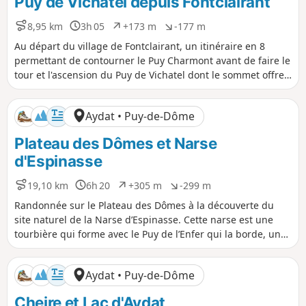
Puy de Vichatel depuis Fontclairant
o
é
s
g
i
a
8,95 km
3h 05
+173 m
-177 m
D
D
D
D
t
t
i
u
é
é
Au départ du village de Fontclairant, un itinéraire en 8
i
i
s
r
n
n
permettant de contourner le Puy Charmont avant de faire le
f
f
t
é
i
i
tour et l'ascension du Puy de Vichatel dont le sommet offre
a
e
v
v
un beau panorama.Bémol à cette randonnée : proximité de
n
e
e
la D2089 entre les deux puys.
c
l
l
Aydat • Puy-de-Dôme
e
é
é
p
n
Plateau des Dômes et Narse
o
é
s
g
d'Espinasse
i
a
t
t
19,10 km
6h 20
+305 m
-299 m
D
D
D
D
i
i
i
u
é
é
f
f
Randonnée sur le Plateau des Dômes à la découverte du
s
r
n
n
site naturel de la Narse d’Espinasse. Cette narse est une
t
é
i
i
tourbière qui forme avec le Puy de l’Enfer qui la borde, un
a
e
v
v
ensemble volcanique exceptionnel, d'intérêt géologique
n
e
e
mais aussi écologique, car elle abrite une flore particulière.
c
l
l
Aydat • Puy-de-Dôme
e
é
é
p
n
Cheire et Lac d'Aydat
o
é