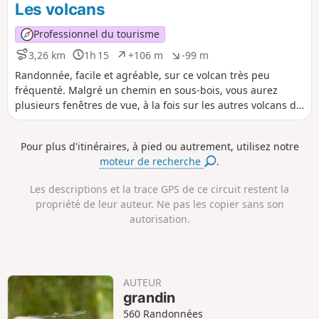
s
g
Les volcans
i
a
t
t
Professionnel du tourisme
i
i
f
f
3,26 km
1h 15
+106 m
-99 m
D
D
D
D
i
u
é
é
Randonnée, facile et agréable, sur ce volcan très peu
s
r
n
n
fréquenté. Malgré un chemin en sous-bois, vous aurez
t
é
i
i
plusieurs fenêtres de vue, à la fois sur les autres volcans de
a
e
v
v
la chaine des puys et sur le massif du Sancy. Une bonne
n
e
e
option pour les jours de fortes chaleurs.
c
l
l
Pour plus d'itinéraires, à pied ou autrement, utilisez notre
e
é
é
moteur de recherche
.
p
n
o
é
s
g
Les descriptions et la trace GPS de ce circuit restent la
i
a
propriété de leur auteur. Ne pas les copier sans son
t
t
autorisation.
i
i
f
f
AUTEUR
grandin
560 Randonnées