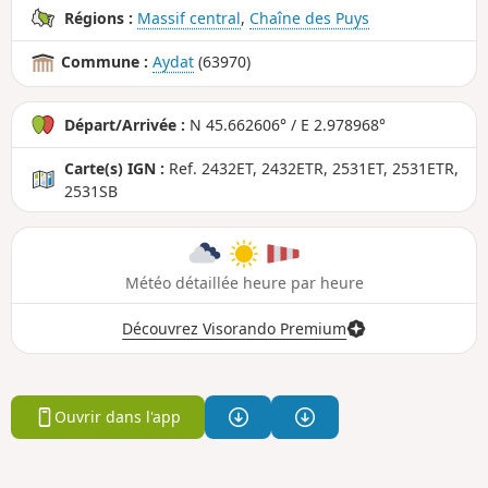
Régions :
Massif central
,
Chaîne des Puys
Commune :
Aydat
(63970)
Départ/Arrivée :
N 45.662606° / E 2.978968°
Carte(s) IGN :
Ref. 2432ET, 2432ETR, 2531ET, 2531ETR,
2531SB
Météo détaillée heure par heure
Découvrez Visorando Premium
Ouvrir dans l'app