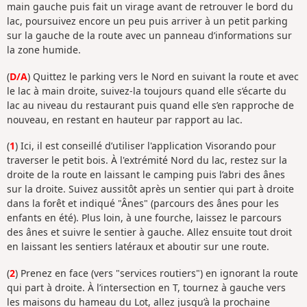
main gauche puis fait un virage avant de retrouver le bord du
lac, poursuivez encore un peu puis arriver à un petit parking
sur la gauche de la route avec un panneau d’informations sur
la zone humide.
(
D/A
) Quittez le parking vers le Nord en suivant la route et avec
le lac à main droite, suivez-la toujours quand elle s’écarte du
lac au niveau du restaurant puis quand elle s’en rapproche de
nouveau, en restant en hauteur par rapport au lac.
(
1
) Ici, il est conseillé d’utiliser l'application Visorando pour
traverser le petit bois. À l'extrémité Nord du lac, restez sur la
droite de la route en laissant le camping puis l’abri des ânes
sur la droite. Suivez aussitôt après un sentier qui part à droite
dans la forêt et indiqué "Ânes" (parcours des ânes pour les
enfants en été). Plus loin, à une fourche, laissez le parcours
des ânes et suivre le sentier à gauche. Allez ensuite tout droit
en laissant les sentiers latéraux et aboutir sur une route.
(
2
) Prenez en face (vers "services routiers") en ignorant la route
qui part à droite. À l’intersection en T, tournez à gauche vers
les maisons du hameau du Lot, allez jusqu’à la prochaine