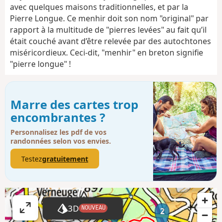
avec quelques maisons traditionnelles, et par la
Pierre Longue. Ce menhir doit son nom "original" par
rapport à la multitude de "pierres levées" au fait qu’il
était couché avant d’être relevée par des autochtones
miséricordieux. Ceci-dit, "menhir" en breton signifie
"pierre longue" !
Marre des cartes trop
encombrantes ?
Personnalisez les pdf de vos
randonnées selon vos envies.
Testez
gratuitement
1
3D
NOUVEAU
2
A