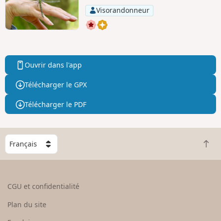
Visorandonneur
Ouvrir dans l'app
Télécharger le GPX
Télécharger le PDF
C
R
h
e
o
t
i
o
s
CGU et confidentialité
u
i
r
s
Plan du site
e
s
n