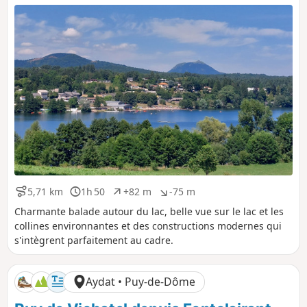
5,71 km
1h 50
+82 m
-75 m
D
D
D
D
i
u
é
é
Charmante balade autour du lac, belle vue sur le lac et les
s
r
n
n
collines environnantes et des constructions modernes qui
t
é
i
i
s'intègrent parfaitement au cadre.
a
e
v
v
n
e
e
c
l
l
Aydat • Puy-de-Dôme
e
é
é
p
n