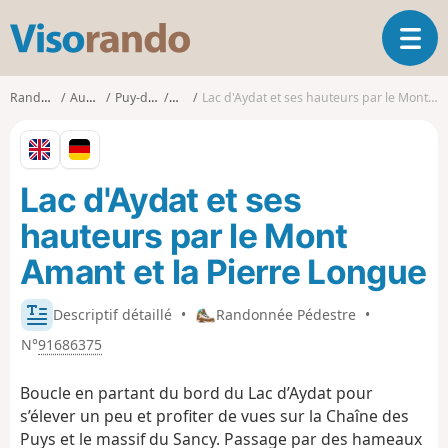
V
O
i
u
s
v
o
Randonnées
Auvergne
Puy-de-Dôme
Aydat
Lac d'Aydat et ses hauteurs par le Mont Amant et la Pierre Longue
r
r
i
a
r
n
l
d
Lac d'Aydat et ses
a
o
n
hauteurs par le Mont
a
v
Amant et la Pierre Longue
i
g
Descriptif détaillé
•
Randonnée Pédestre
•
a
t
N°
91686375
i
o
Boucle en partant du bord du Lac d’Aydat pour
n
s’élever un peu et profiter de vues sur la Chaîne des
Puys et le massif du Sancy. Passage par des hameaux