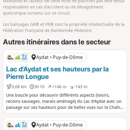
Visorando et l'auteur de cette fiche ne pourront pas être tenus
responsables en cas d'accident ou de désagrément
quelconque survenu sur ce circuit.
Les balisages GR® et PR® sont la propriété intellectuelle de la
Fédération Française de Randonnée Pédestre.
Autres itinéraires dans le secteur
Aydat • Puy-de-Dôme
Lac d'Aydat et ses hauteurs par la
Pierre Longue
9,68 km
3h 10
+146 m
-143 m
D
D
D
D
i
u
é
é
Une boucle pour découvrir différents aspects (loisirs,
s
r
n
n
recoins sauvages, marais aménagé) du Lac d'Aydat avec un
t
é
i
i
passage sur ses hauteurs pour de belles vues sur la Chaîne
a
e
v
v
des Puys et le massif du Sancy, et en passant par un
n
e
e
menhir, la Pierre Longue. L'itinéraire permet de visiter, au
c
l
l
Aydat • Puy-de-Dôme
e
é
é
retour, la belle église d'Aydat, datant du XIIIe siècle.