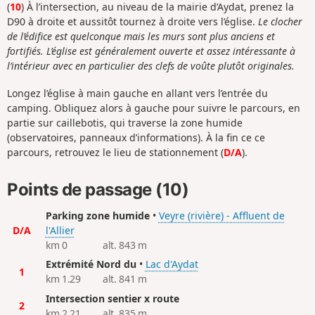
(
10
) À l’intersection, au niveau de la mairie d’Aydat, prenez la
D90 à droite et aussitôt tournez à droite vers l’église.
Le clocher
de l’édifice est quelconque mais les murs sont plus anciens et
fortifiés. L’église est généralement ouverte et assez intéressante à
l’intérieur avec en particulier des clefs de voûte plutôt originales.
Longez l’église à main gauche en allant vers l’entrée du
camping. Obliquez alors à gauche pour suivre le parcours, en
partie sur caillebotis, qui traverse la zone humide
(observatoires, panneaux d’informations). À la fin ce ce
parcours, retrouvez le lieu de stationnement (
D/A
).
Points de passage (10)
Parking zone humide
•
Veyre (rivière) - Affluent de
D/A
l'Allier
km 0
alt. 843 m
Extrémité Nord du
•
Lac d'Aydat
1
km 1.29
alt. 841 m
Intersection sentier x route
2
km 2.21
alt. 835 m