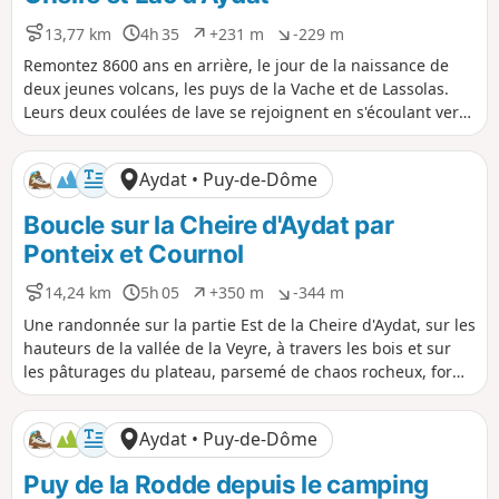
s
g
i
a
13,77 km
4h 35
+231 m
-229 m
D
D
D
D
t
t
i
u
é
é
Remontez 8600 ans en arrière, le jour de la naissance de
i
i
s
r
n
n
deux jeunes volcans, les puys de la Vache et de Lassolas.
f
f
t
é
i
i
Leurs deux coulées de lave se rejoignent en s'écoulant vers
a
e
v
v
l'Est et rencontrent la rivière Veyre. Après un bataille
n
e
e
perdue d'avance, la rivière bouillonnante se voit dévier vers
c
l
l
Aydat • Puy-de-Dôme
e
é
é
l'Est alors que deux lacs sont créés, les lacs d'Aydat et de la
p
n
Cassière.
Boucle sur la Cheire d'Aydat par
o
é
s
g
Ponteix et Cournol
i
a
t
t
14,24 km
5h 05
+350 m
-344 m
D
D
D
D
i
i
i
u
é
é
f
f
Une randonnée sur la partie Est de la Cheire d'Aydat, sur les
s
r
n
n
hauteurs de la vallée de la Veyre, à travers les bois et sur
t
é
i
i
les pâturages du plateau, parsemé de chaos rocheux, formé
a
e
v
v
par la coulée de lave des puys de la Vache et de Lassolas.
n
e
e
c
l
l
Aydat • Puy-de-Dôme
e
é
é
p
n
Puy de la Rodde depuis le camping
o
é