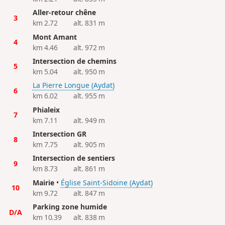
Aller-retour chêne
3
km 2.72
alt. 831 m
Mont Amant
4
km 4.46
alt. 972 m
Intersection de chemins
5
km 5.04
alt. 950 m
La Pierre Longue (Aydat)
6
km 6.02
alt. 955 m
Phialeix
7
km 7.11
alt. 949 m
Intersection GR
8
km 7.75
alt. 905 m
Intersection de sentiers
9
km 8.73
alt. 861 m
Mairie
•
Église Saint-Sidoine (Aydat)
10
km 9.72
alt. 847 m
Parking zone humide
D/A
km 10.39
alt. 838 m