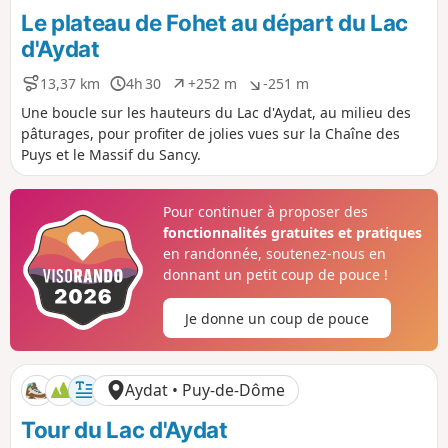
p
n
Le plateau de Fohet au départ du Lac
o
é
s
g
d'Aydat
i
a
t
t
13,37 km
4h 30
+252 m
-251 m
D
D
D
D
i
i
i
u
é
é
f
f
Une boucle sur les hauteurs du Lac d'Aydat, au milieu des
s
r
n
n
pâturages, pour profiter de jolies vues sur la Chaîne des
t
é
i
i
Puys et le Massif du Sancy.
a
e
v
v
n
e
e
c
l
l
Pour continuer à proposer des
e
é
é
fonctionnalités gratuites et pratiques
p
n
o
é
en randonnée, soutenez-nous en
s
g
donnant un petit coup de pouce !
i
a
t
t
Je donne un coup de pouce
i
i
f
f
Aydat • Puy-de-Dôme
Tour du Lac d'Aydat