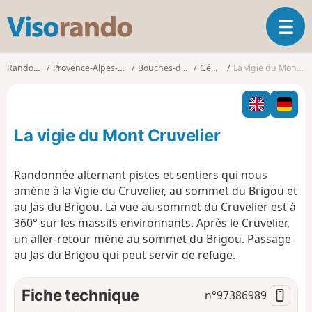
V
O
i
u
s
v
o
Randonnées
Provence-Alpes-Côte d'Azur
Bouches-du-Rhône
Gémenos
La vigie du Mont Cruvelier
r
r
i
a
r
n
l
d
La vigie du Mont Cruvelier
a
o
n
a
Randonnée alternant pistes et sentiers qui nous
v
amène à la Vigie du Cruvelier, au sommet du Brigou et
i
au Jas du Brigou. La vue au sommet du Cruvelier est à
g
360° sur les massifs environnants. Après le Cruvelier,
a
t
un aller-retour mène au sommet du Brigou. Passage
i
au Jas du Brigou qui peut servir de refuge.
o
n
Fiche technique
n°
97386989