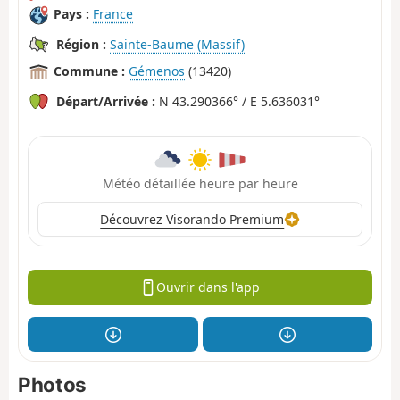
Pays :
France
Région :
Sainte-Baume (Massif)
Commune :
Gémenos
(13420)
Départ/Arrivée :
N 43.290366° / E 5.636031°
Météo détaillée heure par heure
Découvrez Visorando Premium
Ouvrir dans l'app
Photos