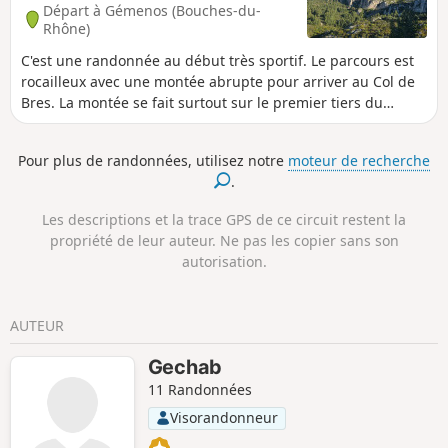
Départ à Gémenos (Bouches-du-
eaux vives et panoramas spectaculaires sur
Rhône)
les massifs provençaux.
C'est une randonnée au début très sportif. Le parcours est
rocailleux avec une montée abrupte pour arriver au Col de
Bres. La montée se fait surtout sur le premier tiers du
parcours. La descente est douce par rapport à la montée. Il
y a de belles pistes DFCI pour la descente ainsi que des
Pour plus de randonnées, utilisez notre
moteur de recherche
singles en sous-bois. La montée se fait sur de la roche
.
aride.
Les descriptions et la trace GPS de ce circuit restent la
propriété de leur auteur. Ne pas les copier sans son
autorisation.
AUTEUR
Gechab
11 Randonnées
Visorandonneur