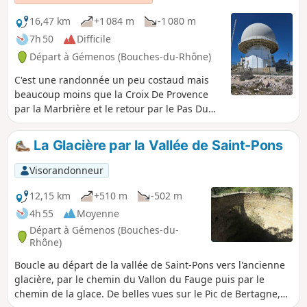
16,47 km
+1 084 m
-1 080 m
7h 50
Difficile
Départ à Gémenos (Bouches-du-Rhône)
C'est une randonnée un peu costaud mais
beaucoup moins que la Croix De Provence
par la Marbrière et le retour par le Pas Du
Berger, qui a 200 m de moins de dénivelé,
mais qui est beaucoup plus technique. Cette
La Glacière par la Vallée de Saint-Pons
randonnée reste relativement facile dans sa
difficulté qui n'est autre que le dénivelé.
Visorandonneur
Facile d'accès, la randonnée démarre sur la
gauche, une quinzaine de mètres après la
12,15 km
+510 m
-502 m
maison du parc pour arriver d'abord à
4h 55
Moyenne
l'ancienne Glacière puis au Pic et au Col de
Départ à Gémenos (Bouches-du-
Bertagne. Elle se poursuit ensuite vers le Col
Rhône)
de l'Espigoulier et, pour finir, passe par le
Boucle au départ de la vallée de Saint-Pons vers l'ancienne
Col de Brest. Le chemin est pratiquement
glacière, par le chemin du Vallon du Fauge puis par le
balisé de bout-en-bout en jaune, (tracé
chemin de la glace. De belles vues sur le Pic de Bertagne,
fraichement peint). Une belle et profonde