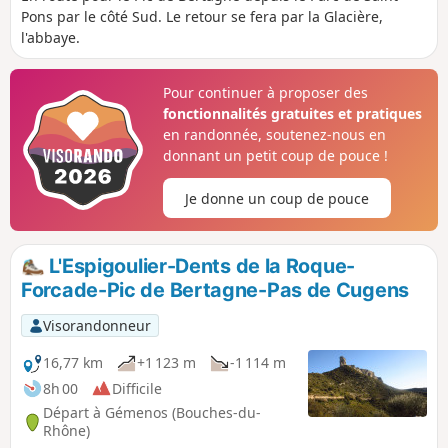
Pons par le côté Sud. Le retour se fera par la Glacière,
l'abbaye.
Pour continuer à proposer des
fonctionnalités gratuites et pratiques
en randonnée, soutenez-nous en
donnant un petit coup de pouce !
Je donne un coup de pouce
L'Espigoulier-Dents de la Roque-
Forcade-Pic de Bertagne-Pas de Cugens
Visorandonneur
16,77 km
+1 123 m
-1 114 m
8h 00
Difficile
Départ à Gémenos (Bouches-du-
Rhône)