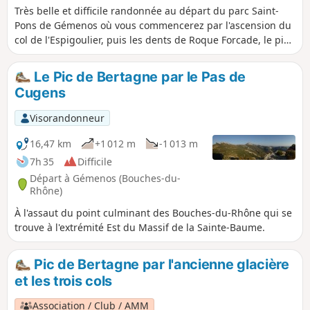
Très belle et difficile randonnée au départ du parc Saint-
Pons de Gémenos où vous commencerez par l'ascension du
col de l'Espigoulier, puis les dents de Roque Forcade, le pic
de Bertagne. Vous entamerez le retour vers le parc Saint-
Pons en passant par le col du Fauge et le pas de Cugens.
Le Pic de Bertagne par le Pas de
Certains passages sont délicats, mais les panoramas sont
Cugens
tous magnifiques.
Visorandonneur
16,47 km
+1 012 m
-1 013 m
7h 35
Difficile
Départ à Gémenos (Bouches-du-
Rhône)
À l'assaut du point culminant des Bouches-du-Rhône qui se
trouve à l'extrémité Est du Massif de la Sainte-Baume.
Pic de Bertagne par l'ancienne glacière
et les trois cols
Association / Club / AMM