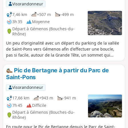
Visorandonneur
7,46 km
+507 m
-499 m
3h 35
Moyenne
Départ à Gémenos (Bouches-du-
Rhône)
Un peu d'originalité avec un départ du parking de la vallée
de Saint-Pons vers Gémenos afin d'effectuer une boucle,
pas si facile, autour de la Grande Tête, un sommet qui
domine les vallons de la Galère et du Gour de Brest.
Pic de Bertagne à partir du Parc de
Saint-Pons
Visorandonneur
17,66 km
+943 m
-941 m
7h 45
Difficile
Départ à Gémenos (Bouches-du-
Rhône)
En route pour le Pic de Bertagne depuis le Parc de Saint-