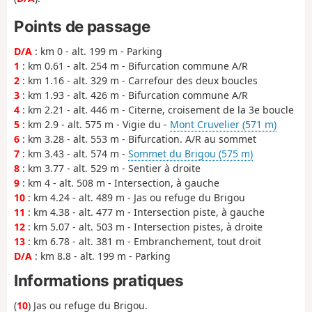
Points de passage
D/A
: km 0 - alt. 199 m - Parking
1
: km 0.61 - alt. 254 m - Bifurcation commune A/R
2
: km 1.16 - alt. 329 m - Carrefour des deux boucles
3
: km 1.93 - alt. 426 m - Bifurcation commune A/R
4
: km 2.21 - alt. 446 m - Citerne, croisement de la 3e boucle
5
: km 2.9 - alt. 575 m - Vigie du -
Mont Cruvelier (571 m)
6
: km 3.28 - alt. 553 m - Bifurcation. A/R au sommet
7
: km 3.43 - alt. 574 m -
Sommet du Brigou (575 m)
8
: km 3.77 - alt. 529 m - Sentier à droite
9
: km 4 - alt. 508 m - Intersection, à gauche
10
: km 4.24 - alt. 489 m - Jas ou refuge du Brigou
11
: km 4.38 - alt. 477 m - Intersection piste, à gauche
12
: km 5.07 - alt. 503 m - Intersection pistes, à droite
13
: km 6.78 - alt. 381 m - Embranchement, tout droit
D/A
: km 8.8 - alt. 199 m - Parking
Informations pratiques
(
10
) Jas ou refuge du Brigou.