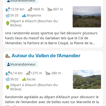
Visorandonneur
13,59 km
+609 m
-607 m
5h 35
Moyenne
Départ à Allauch (Bouches-du-
Rhône)
Une randonnée assez sportive qui fait découvrir plusieurs
hauts lieux du massif du Garlaban tels que le Col de
l'Amandier, la Parloire et la Barre Coupé, la Plaine de la
Grive (drôle de plaine toute en relief), le Col du Tubé et le
Taoumé. Le tout avec des beaux points de vue à 360° sur
Autour du Vallon de l'Amandier
toute la région. Plaine à ne pas confondre avec la corniche
des Tourdres (grives en provençal) qui se trouve au-dessus
Visorandonneur
de Lascours.
8,14 km
+275 m
-280 m
3h 05
Facile
Départ à Allauch (Bouches-du-
Rhône)
Randonnée agréable au départ d'Allauch pour découvrir le
Vallon de l'Amandier avec de belles vues sur Marseille et la