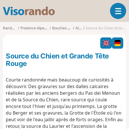
V
O
i
u
s
v
o
Randonnées
Provence-Alpes-Côte d'Azur
Bouches-du-Rhône
Allauch
Source du Chien et Grande Tête Rouge
r
r
i
a
r
n
l
d
Source du Chien et Grande Tête
a
o
n
Rouge
a
v
Courte randonnée mais beaucoup de curiosités à
i
découvrir. Des gravures sur des dalles calcaires
g
a
réalisées par les anciens bergers du Pas dei Menoun
t
et de la Source du Chien, rare source qui coule
i
encore tout l'hiver et jusqu'au printemps. La grotte
o
du Berger et ses gravures, la Grotte de l'Étoile où l'on
n
peut voir de l'eau jaillir après de forts orages. Enfin au
retour, la source du Laurier et l'ascension de la