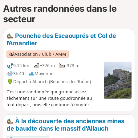
Autres randonnées dans le
secteur
Pounche des Escaouprés et Col de
l'Amandier
Association / Club / AMM
9,14 km
+376 m
-373 m
3h 40
Moyenne
Départ à Allauch (Bouches-du-Rhône)
C'est une randonnée qui grimpe assez
sèchement sur une route goudronnée au
tout départ, puis elle continue à monter
d'une manière assez forte sur quelques
kilomètres. Il faut ensuite faire une descente
À la découverte des anciennes mines
en douceur avec quelques passages sur de
de bauxite dans le massif d'Allauch
la roche un peu compliquée, mais pas trop.
Le cheminement se fait sur des plateaux