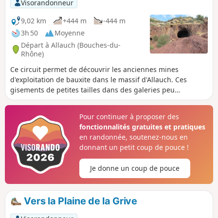
Visorandonneur
agréables avec des vues très dégagées sur
le Vallon des Amandiers et la Sainte-Baume,
9,02 km
+444 m
-444 m
avec Marseille en fond de toile.
3h 50
Moyenne
Départ à Allauch (Bouches-du-
Rhône)
Ce circuit permet de découvrir les anciennes mines
d'exploitation de bauxite dans le massif d'Allauch. Ces
gisements de petites tailles dans des galeries peu
profondes ont rapidement été épuisés. Pour des raison de
sécurité, l'entrée de certaines galeries est interdite par des
Pour continuer à proposer des
grilles et des déblais. Des vestiges de ces exploitations sont
fonctionnalités gratuites et pratiques
encore visibles. Ce circuit permet également de découvrir
en randonnée, soutenez-nous en
les Baumes des Pestiférés, la source du Pichoun Ome, la
donnant un petit coup de pouce !
Tête Ronde et la Grande Tête Rouge.
Je donne un coup de pouce
Vers la Plaine de la Grive