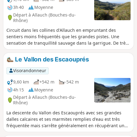
3h 40
Moyenne
Départ à Allauch (Bouches-du-
Rhône)
Circuit dans les collines d'Allauch en empruntant des
sentiers moins fréquentés que les grandes pistes. Une
sensation de tranquillité sauvage dans la garrigue. De très
belles vues sur Marseille et la Chaîne de l'Étoile, en
particulier sur l'Aire de la Moure, zone d'entraînement de
Le Vallon des Escaouprés
largage des avions de la Protection Civile.
Visorandonneur
9,60 km
+542 m
-542 m
4h 15
Moyenne
Départ à Allauch (Bouches-du-
Rhône)
La descente du Vallon des Escaouprés avec ses grandes
dalles calcaires et ses marmites remplies d'eau est très
fréquentée mais s'arrête généralement en récupérant un
sentier parallèle après la Source du Chien. Cette boucle au