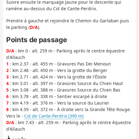
Suivre ensuite le marquage Jaune pour le descente qui
ramène au-dessus du Col de Cante-Perdrix.
Prendre à gauche et rejoindre le Chemin du Garlaban puis
le parking (
D/A
).
Points de passage
D/A
: km 0 - alt. 259 m - Parking après le centre équestre
d'Allauch
1
: km 2.37 - alt. 455 m - Gravures Pas Dei Menoun
2
: km 2.48 - alt. 450 m - Vers la grotte du Berger
3
: km 2.71 - alt. 424 m - Vers la grotte de l'Étoile
4
: km 3.01 - alt. 397 m - Gravures Source du Chien Haut
5
: km 3.08 - alt. 388 m - Gravures Source du Chien Bas
6
: km 3.78 - alt. 338 m - Sentier escarpé à droite
7
: km 4.19 - alt. 376 m - Vers la source du Laurier
8
: km 4.59 - alt. 372 m - À droite vers la Grande Tête Rouge.
Vers le -
Col de Cante-Perdrix (390 m)
D/A
: km 7.43 - alt. 259 m - Parking après le centre équestre
d'Allauch