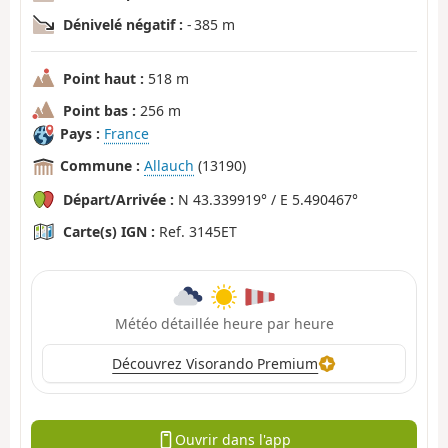
Dénivelé négatif :
- 385 m
Point haut :
518 m
Point bas :
256 m
Pays :
France
Commune :
Allauch
(13190)
Départ/Arrivée :
N 43.339919° / E 5.490467°
Carte(s) IGN :
Ref. 3145ET
Météo détaillée heure par heure
Découvrez Visorando Premium
Ouvrir dans l'app