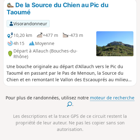
départ d'Allauch et passant par le Pic du Taoumé à la
De la Source du Chien au Pic du
particularité de continuer dans ce vallon après Tête Rouge,
Taoumé
difficile d'accès avec de gros blocs rocheux à franchir.
Ensuite, un retour par les Baumes des Pestiférés et le
Visorandonneur
Peynaou pour rejoindre le point de départ.
10,20 km
+477 m
-473 m
4h 15
Moyenne
Départ à Allauch (Bouches-du-
Rhône)
Une bouche originale au départ d'Allauch vers le Pic du
Taoumé en passant par le Pas de Menoun, la Source du
Chien et en remontant le Vallon des Escaouprés au milieu
des marmites calcaires remplies d'eau. En chemin, un
détour vers la grotte de l'Étoile où, après de gros orages, on
Pour plus de randonnées, utilisez notre
moteur de recherche
pourra voir jaillir de l'eau de son boyau, puis au retour, par
.
des anciennes galeries d'exploitation de bauxite. Le tout
couronné tout au long du parcours par de somptueux
Les descriptions et la trace GPS de ce circuit restent la
paysages. (voir le § à proximité)
propriété de leur auteur. Ne pas les copier sans son
autorisation.