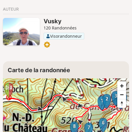
AUTEUR
Vusky
120 Randonnées
Visorandonneur
Carte de la randonnée
3
4
2
5
1
6
8
7