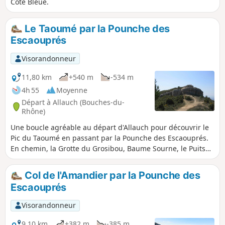
Côte Bleue.
Le Taoumé par la Pounche des
Escaouprés
Visorandonneur
11,80 km
+540 m
-534 m
4h 55
Moyenne
Départ à Allauch (Bouches-du-
Rhône)
Une boucle agréable au départ d'Allauch pour découvrir le
Pic du Taoumé en passant par la Pounche des Escaouprés.
En chemin, la Grotte du Grosibou, Baume Sourne, le Puits
du Mûrier puis un retour par le Col du Tubé. Tout au long
de ce parcours un paysage somptueux à 360° à découvrir.
Col de l'Amandier par la Pounche des
Escaouprés
Visorandonneur
9,10 km
+382 m
-385 m