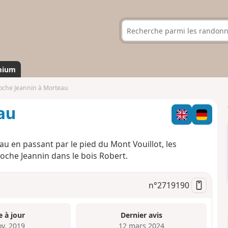
mium
oche Jeannin à Morteau
au
u en passant par le pied du Mont Vouillot, les
 Roche Jeannin dans le bois Robert.
n°
2719190
e à jour
Dernier avis
ov. 2019
12 mars 2024