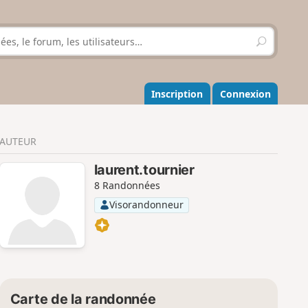
R
e
c
h
e
Inscription
Connexion
r
c
h
AUTEUR
e
r
laurent.tournier
8 Randonnées
Visorandonneur
Carte de la randonnée