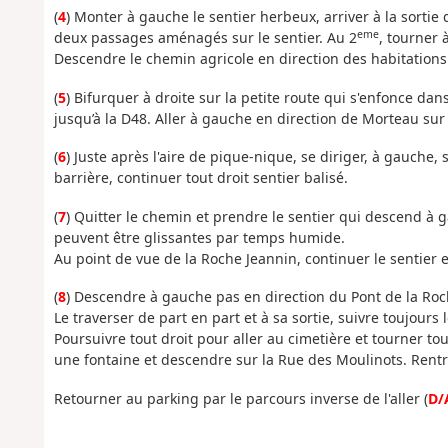
(
4
) Monter à gauche le sentier herbeux, arriver à la sorti
eme
deux passages aménagés sur le sentier. Au 2
, tourner 
Descendre le chemin agricole en direction des habitations 
(
5
) Bifurquer à droite sur la petite route qui s'enfonce dans 
jusqu’à la D48. Aller à gauche en direction de Morteau sur
(
6
) Juste après l'aire de pique-nique, se diriger, à gauche, 
barrière, continuer tout droit sentier balisé.
(
7
) Quitter le chemin et prendre le sentier qui descend à g
peuvent être glissantes par temps humide.
Au point de vue de la Roche Jeannin, continuer le sentier
(
8
) Descendre à gauche pas en direction du Pont de la Roche
Le traverser de part en part et à sa sortie, suivre toujour
Poursuivre tout droit pour aller au cimetière et tourner to
une fontaine et descendre sur la Rue des Moulinots. Rentre
Retourner au parking par le parcours inverse de l'aller (
D/