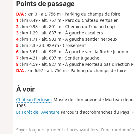
Points de passage
D/A
: km 0 - alt. 756 m - Parking du champs de foire
1
: km 0.49 - alt. 757 m - Parc du Château Pertusier
2
: km 0.98 - alt. 801 m - Chemin du Trou au Loup
3
: km 1.29 - alt. 837 m - À gauche escaliers
4
: km 1.71 - alt. 903 m - À gauche sentier herbeux
5
: km 2.3 - alt. 929 m - Croisement
6
: km 3.61 - alt. 928 m - À gauche vers la Roche Jeannin
7
: km 4.31 - alt. 897 m - Sentier à gauche
8
: km 4.59 - alt. 827 m - À gauche Morteau pas direction P
D/A
: km 6.97 - alt. 756 m - Parking du champs de foire
À voir
Château Pertusier
Musée de l'horlogerie de Morteau depu
1985
La Forêt de l'Aventure
Parcours d'accrobranches du Pays H
Soyez toujours prudent et prévoyant lors d'une randonnée. 