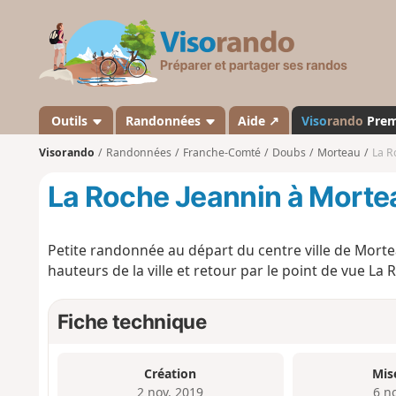
V
i
s
o
r
a
Outils
Randonnées
Aide ↗
Viso
rando
Pre
n
Visorando
Randonnées
Franche-Comté
Doubs
Morteau
La R
d
o
La Roche Jeannin à Morte
Petite randonnée au départ du centre ville de Mortea
hauteurs de la ville et retour par le point de vue La
Fiche technique
Création
Mis
2 nov. 2019
6 n