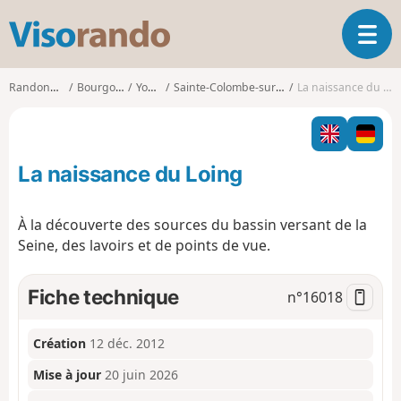
V
O
i
u
s
v
o
Randonnées
Bourgogne
Yonne
Sainte-Colombe-sur-Loing
La naissance du Loing
r
r
i
a
r
n
l
d
La naissance du Loing
a
o
n
a
À la découverte des sources du bassin versant de la
v
Seine, des lavoirs et de points de vue.
i
g
a
Fiche technique
n°
16018
t
i
o
Création
12 déc. 2012
n
Mise à jour
20 juin 2026