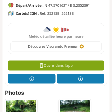
Départ/Arrivée :
N 47.570162° / E 3.235239°
Carte(s) IGN :
Ref. 2521SB, 2621SB
Météo détaillée heure par heure
Découvrez Visorando Premium
Ouvrir dans l'app
Photos