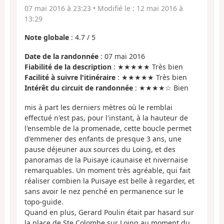
07 mai 2016 à 23:23
• Modifié le :
12 mai 2016 à
13:29
Note globale
:
4.7
/
5
Date de la randonnée
: 07 mai 2016
Fiabilité de la description
: ★★★★★ Très bien
Facilité à suivre l'itinéraire
: ★★★★★ Très bien
Intérêt du circuit de randonnée
: ★★★★☆ Bien
mis à part les derniers mètres où le remblai
effectué n'est pas, pour l'instant, à la hauteur de
l'ensemble de la promenade, cette boucle permet
d'emmener des enfants de presque 3 ans, une
pause déjeuner aux sources du Loing, et des
panoramas de la Puisaye icaunaise et nivernaise
remarquables. Un moment très agréable, qui fait
réaliser combien la Puisaye est belle à regarder, et
sans avoir le nez penché en permanence sur le
topo-guide.
Quand en plus, Gerard Poulin était par hasard sur
la place de Ste Colombe sur Loing au moment du