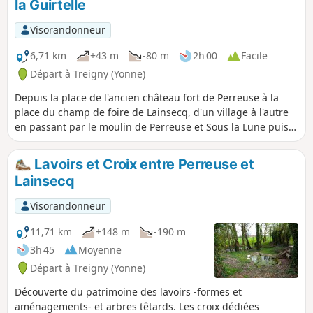
la Guirtelle
Visorandonneur
6,71 km
+43 m
-80 m
2h 00
Facile
Départ à Treigny (Yonne)
Depuis la place de l'ancien château fort de Perreuse à la
place du champ de foire de Lainsecq, d'un village à l'autre
en passant par le moulin de Perreuse et Sous la Lune puis
la source au Sucre et la fontaine au Museau. Découvrez ce
patrimoine aux noms mystérieux.
Lavoirs et Croix entre Perreuse et
Lainsecq
Visorandonneur
11,71 km
+148 m
-190 m
3h 45
Moyenne
Départ à Treigny (Yonne)
Découverte du patrimoine des lavoirs -formes et
aménagements- et arbres têtards. Les croix dédiées