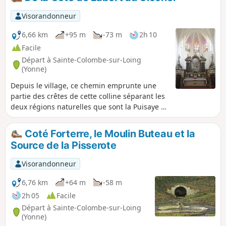
Visorandonneur
6,66 km
+95 m
-73 m
2h 10
Facile
Départ à Sainte-Colombe-sur-Loing
(Yonne)
Depuis le village, ce chemin emprunte une
partie des crêtes de cette colline séparant les
deux régions naturelles que sont la Puisaye à
l'Ouest et la Forterre à l'Est.
Coté Forterre, le Moulin Buteau et la
Source de la Pisserote
Visorandonneur
6,76 km
+64 m
-58 m
2h 05
Facile
Départ à Sainte-Colombe-sur-Loing
(Yonne)