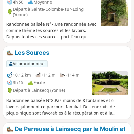
4h 50
Moyenne
Départ à Sainte-Colombe-sur-Loing
(Yonne)
Randonnée balisée N°7.Une randonnée avec
comme thème les sources et les lavoirs.
Depuis toutes ces sources, part l'eau qui
alimente le Bassin Parisien par les nappes
phréatiques et la Seine par le Loing.
Les Sources
Parcours superbement bien balisé (N°7) et
sans dégradation du milieu naturel (plus de
Visorandonneur
peinture sur les arbres, monuments ou
maisons). Cet itinéraire peut être pratiqué à
10,12 km
+112 m
-114 m
cheval ou en VTT (en sens inverse si
3h 15
Facile
possible).
Départ à Lainsecq (Yonne)
Randonnée balisée N°8.Pas moins de 8 fontaines et 6
lavoirs jalonnent ce parcours familial. Des endroits de
pique-nique sont favorables à la récupération et à la
détente (Fontaine de la Lune, de la Pisserotte...). Une
promenade très agréable, vallonnée certes mais avec un joli
De Perreuse à Lainsecq par le Moulin et
patrimoine à découvrir!Circuit réalisable en VTT.