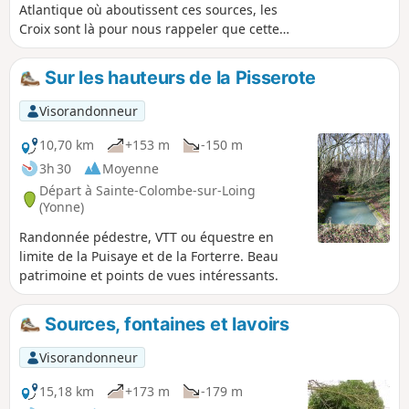
Atlantique où aboutissent ces sources, les
Croix sont là pour nous rappeler que cette
région est très marquée par le Christianisme.
Sur les hauteurs de la Pisserote
Visorandonneur
10,70 km
+153 m
-150 m
3h 30
Moyenne
Départ à Sainte-Colombe-sur-Loing
(Yonne)
Randonnée pédestre, VTT ou équestre en
limite de la Puisaye et de la Forterre. Beau
patrimoine et points de vues intéressants.
Sources, fontaines et lavoirs
Visorandonneur
15,18 km
+173 m
-179 m