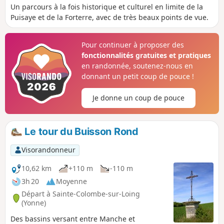
Un parcours à la fois historique et culturel en limite de la
Puisaye et de la Forterre, avec de très beaux points de vue.
Pour continuer à proposer des
fonctionnalités gratuites et pratiques
en randonnée, soutenez-nous en
donnant un petit coup de pouce !
Je donne un coup de pouce
Le tour du Buisson Rond
Visorandonneur
10,62 km
+110 m
-110 m
3h 20
Moyenne
Départ à Sainte-Colombe-sur-Loing
(Yonne)
Des bassins versant entre Manche et