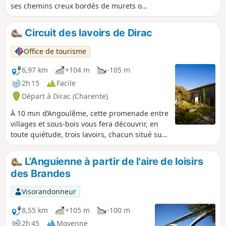
ses chemins creux bordés de murets ou
larges allées forestières. Profitez de
cette belle immersion dans la nature
Circuit des lavoirs de Dirac
pour y découvrir sa faune et sa flore. Au
printemps, vous pourrez y repérer la
Office de tourisme
spectaculaire floraison de l'asphodèle.
6,97 km
+104 m
-105 m
2h 15
Facile
Départ à Dirac (Charente)
À 10 min d’Angoulême, cette promenade entre
villages et sous-bois vous fera découvrir, en
toute quiétude, trois lavoirs, chacun situé sur
l’une des sources de l’Anguienne prenant
naissance à Dirac.
L'Anguienne à partir de l'aire de loisirs
des Brandes
Visorandonneur
8,55 km
+105 m
-100 m
2h 45
Moyenne