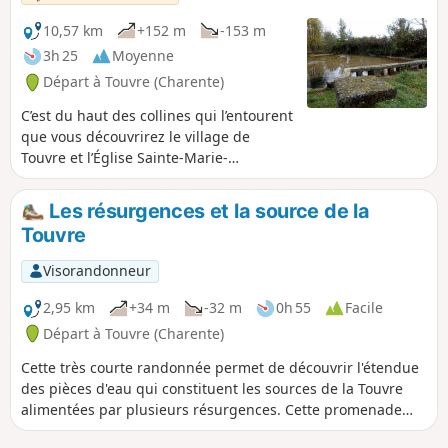
10,57 km
+152 m
-153 m
3h 25
Moyenne
Départ à Touvre (Charente)
C’est du haut des collines qui l’entourent
que vous découvrirez le village de
Touvre et l’Église Sainte-Marie-
Madeleine aux pieds de laquelle
jaillissent les sources de la Touvre,
Les résurgences et la source de la
seconde résurgence de France.
Touvre
Visorandonneur
2,95 km
+34 m
-32 m
0h 55
Facile
Départ à Touvre (Charente)
Cette très courte randonnée permet de découvrir l'étendue
des pièces d'eau qui constituent les sources de la Touvre
alimentées par plusieurs résurgences. Cette promenade
vous propose également de rejoindre le lavoir de la Lèche