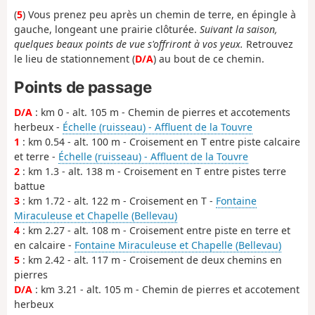
(
5
) Vous prenez peu après un chemin de terre, en épingle à
gauche, longeant une prairie clôturée.
Suivant la saison,
quelques beaux points de vue s'offriront à vos yeux.
Retrouvez
le lieu de stationnement (
D/A
) au bout de ce chemin.
Points de passage
D/A
: km 0 - alt. 105 m - Chemin de pierres et accotements
herbeux -
Échelle (ruisseau) - Affluent de la Touvre
1
: km 0.54 - alt. 100 m - Croisement en T entre piste calcaire
et terre -
Échelle (ruisseau) - Affluent de la Touvre
2
: km 1.3 - alt. 138 m - Croisement en T entre pistes terre
battue
3
: km 1.72 - alt. 122 m - Croisement en T -
Fontaine
Miraculeuse et Chapelle (Bellevau)
4
: km 2.27 - alt. 108 m - Croisement entre piste en terre et
en calcaire -
Fontaine Miraculeuse et Chapelle (Bellevau)
5
: km 2.42 - alt. 117 m - Croisement de deux chemins en
pierres
D/A
: km 3.21 - alt. 105 m - Chemin de pierres et accotement
herbeux