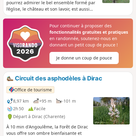
pourrez admirer le bel ensemble formé par
l’église, le château et son lavoir, est aussi
une page de l’Histoire de la Résistance et de
la Ligne de Démarcation ancrée dans la
Pour continuer à proposer des
campagne bouëxoise, en lisière de la Forêt
fonctionnalités gratuites et pratiques
domaniale de la Braconne – Bois Blanc.
en randonnée, soutenez-nous en
donnant un petit coup de pouce !
Je donne un coup de pouce
Circuit des asphodèles à Dirac
Office de tourisme
8,97 km
+95 m
-101 m
2h 50
Facile
Départ à Dirac (Charente)
À 10 min d'Angoulême, la Forêt de Dirac
vous offre son ombre bienfaisante et