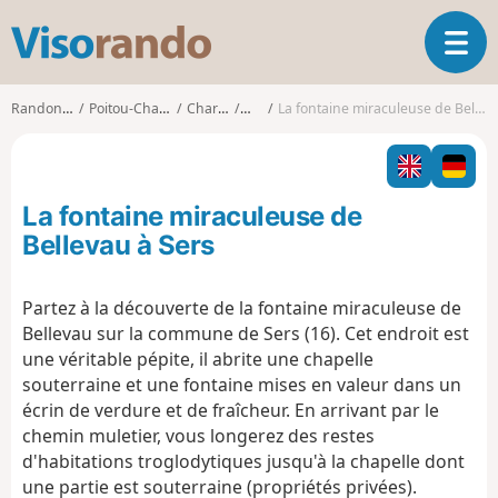
V
O
i
u
s
v
o
Randonnées
Poitou-Charentes
Charente
Sers
La fontaine miraculeuse de Bellevau à Sers
r
r
i
a
r
n
l
d
La fontaine miraculeuse de
a
o
n
Bellevau à Sers
a
v
Partez à la découverte de la fontaine miraculeuse de
i
Bellevau sur la commune de Sers (16). Cet endroit est
g
a
une véritable pépite, il abrite une chapelle
t
souterraine et une fontaine mises en valeur dans un
i
écrin de verdure et de fraîcheur. En arrivant par le
o
chemin muletier, vous longerez des restes
n
d'habitations troglodytiques jusqu'à la chapelle dont
une partie est souterraine (propriétés privées).