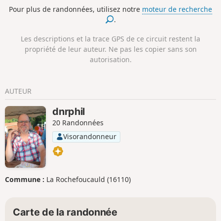
où une des résurgences est visible à proximité d'un vieux
Pour plus de randonnées, utilisez notre
moteur de recherche
pont romain.
.
Les descriptions et la trace GPS de ce circuit restent la
propriété de leur auteur. Ne pas les copier sans son
autorisation.
AUTEUR
dnrphil
20 Randonnées
Visorandonneur
Commune :
La Rochefoucauld (16110)
Carte de la randonnée