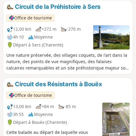
Circuit de la Préhistoire à Sers
Office de tourisme
12,00 km
+272 m
-270 m
4h 10
Moyenne
Départ à Sers (Charente)
Une nature préservée, des villages coquets, de l'art dans la
nature, des points de vue magnifiques, des falaises
calcaires remarquables et un site préhistorique majeur sont
autant de bonnes raisons de parcourir ce circuit à l'ombre
des sous-bois.
Circuit des Résistants à Bouëx
Office de tourisme
13,00 km
+84 m
-85 m
3h 55
Moyenne
Départ à Bouëx (Charente)
Cette balade au départ de laquelle vous