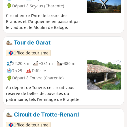
Départ à Soyaux (Charente)
Circuit entre l'Aire de Loisirs des
Brandes et l'Anguienne en passant par
le viaduc et le Moulin de Baloge.
Tour de Garat
Office de tourisme
22,20 km
+381 m
-386 m
7h 25
Difficile
Départ à Touvre (Charente)
Au départ de Touvre, ce circuit vous
réserve de belles découvertes du
patrimoine, tels l’ermitage de Bragette,
les châteaux de Dirac et de la Tranchade
et de nombreux lavoirs dans un cadre
Circuit de Trotte-Renard
naturel préservé.
Office de tourisme