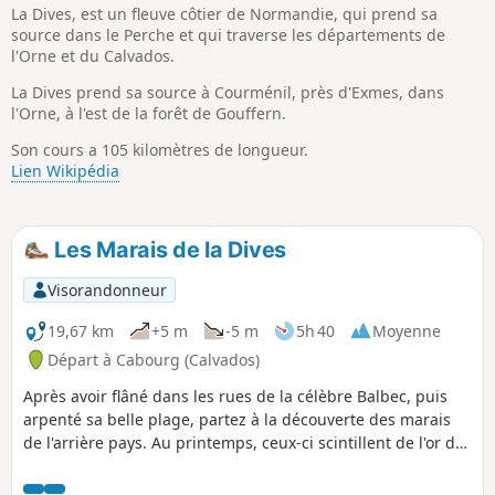
La Dives, est un fleuve côtier de Normandie, qui prend sa
source dans le Perche et qui traverse les départements de
l'Orne et du Calvados.
La Dives prend sa source à Courménil, près d'Exmes, dans
l'Orne, à l'est de la forêt de Gouffern.
Son cours a 105 kilomètres de longueur.
Lien Wikipédia
Les Marais de la Dives
Visorandonneur
19,67 km
+5 m
-5 m
5h 40
Moyenne
Départ à Cabourg (Calvados)
Après avoir flâné dans les rues de la célèbre Balbec, puis
arpenté sa belle plage, partez à la découverte des marais
de l'arrière pays. Au printemps, ceux-ci scintillent de l'or des
iris et se parfument des myriades de ces fleurs d'aubépine
si chères à Proust.