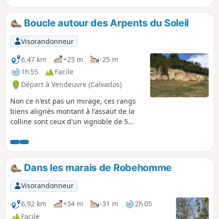
Boucle autour des Arpents du Soleil
Visorandonneur
6,47 km
+25 m
-25 m
1h 55
Facile
Départ à Vendeuvre (Calvados)
Non ce n'est pas un mirage, ces rangs
biens alignés montant à l'assaut de la
colline sont ceux d'un vignoble de 5
hectares. Les Arpents du Soleil dont la
renaissance date de 1995, donneront à
votre randonnée un air insolite et des
accents méridionaux.
Dans les marais de Robehomme
Visorandonneur
6,92 km
+34 m
-31 m
2h 05
Facile