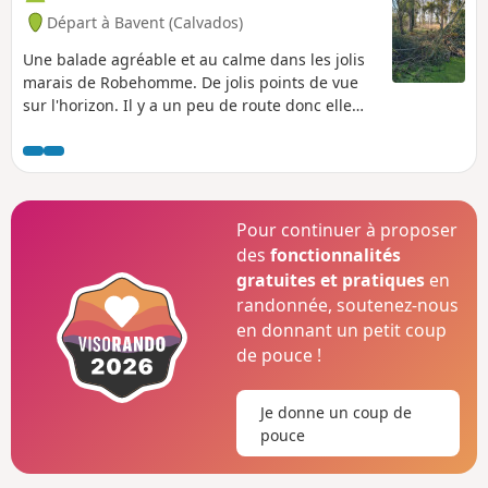
Départ à Bavent (Calvados)
Une balade agréable et au calme dans les jolis
marais de Robehomme. De jolis points de vue
sur l'horizon. Il y a un peu de route donc elle
n'est pas idéale pour les chiens, bien qu'il y ait
peu de passage de voitures (sauf sur la D224).
Pour continuer à proposer
des
fonctionnalités
gratuites et pratiques
en
randonnée, soutenez-nous
en donnant un petit coup
de pouce !
Je donne un coup de
pouce