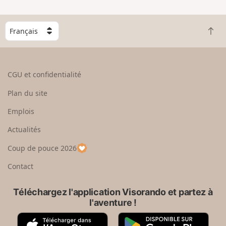
C
R
h
e
o
t
i
o
s
CGU et confidentialité
u
i
r
s
Plan du site
e
s
n
e
Emplois
h
z
Actualités
a
u
u
n
Coup de pouce 2026
t
p
a
Contact
y
s
Téléchargez l'application Visorando et partez à
l'aventure !
A
G