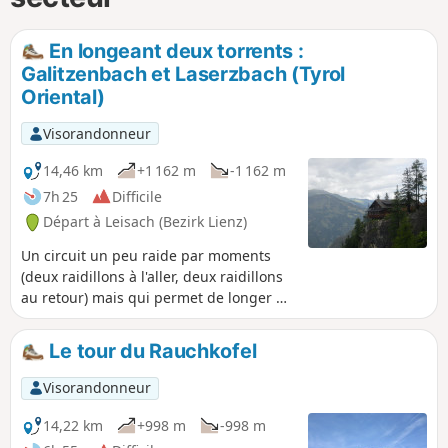
En longeant deux torrents :
Galitzenbach et Laserzbach (Tyrol
Oriental)
Visorandonneur
14,46 km
+1 162 m
-1 162 m
7h 25
Difficile
Départ à Leisach (Bezirk Lienz)
Un circuit un peu raide par moments
(deux raidillons à l'aller, deux raidillons
au retour) mais qui permet de longer de
près (et traverser) deux torrents des
Dolomites : le Galitzenbach et le
Le tour du Rauchkofel
Laserzbach. Le point culminant est le
refuge des Dolomites (DolomitenHütte).
Visorandonneur
On y arrive, depuis le pont
Klammbrücke, par un sentier très peu
14,22 km
+998 m
-998 m
connu des touristes.