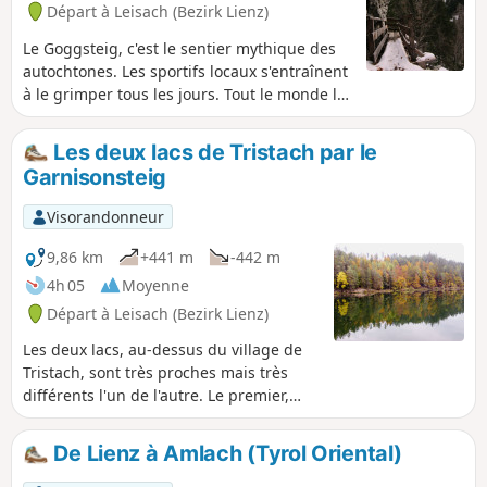
Départ à Leisach (Bezirk Lienz)
Le Goggsteig, c'est le sentier mythique des
autochtones. Les sportifs locaux s'entraînent
à le grimper tous les jours. Tout le monde le
connaît et chacun l'a parcouru au moins une
fois dans sa vie. Et non sans raisons : l'accès
Les deux lacs de Tristach par le
est raide mais arrivé en haut, on est
Garnisonsteig
enchanté par le paysage. On se croit dans
un autre monde. Plus loin, le Goggsteig
Visorandonneur
longe des gorges encaissées appelées
Galitzenklamm. Ainsi, vous pourrez dire: "J'y
9,86 km
+441 m
-442 m
étais". Retour tranquille par le Stadtweg.
4h 05
Moyenne
Départ à Leisach (Bezirk Lienz)
Les deux lacs, au-dessus du village de
Tristach, sont très proches mais très
différents l'un de l'autre. Le premier,
l'Alter See (Vieux Lac), est une zone
protégée où la flore et la faune sont
De Lienz à Amlach (Tyrol Oriental)
préservées. L'autre, le Tristacher See,
sert de gigantesque patinoire naturelle