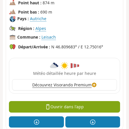
Point haut :
874 m
Point bas :
690 m
Pays :
Autriche
Région :
Alpes
Commune :
Leisach
Départ/Arrivée :
N 46.809683° / E 12.75016°
Météo détaillée heure par heure
Découvrez Visorando Premium
Ouvrir dans l'app