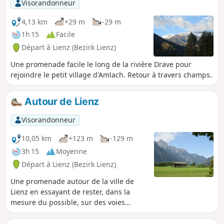
Visorandonneur
en hiver et de lieu de baignade en été.
Une montée assez sportive par le
4,13 km
+29 m
-29 m
Garnison Steig, avec quelques passages
1h 15
Facile
délicats mais pas dangereux. Une jolie
Départ à Lienz (Bezirk Lienz)
vue sur la vallée de Lienz et ses
montagnes du Nord, en descendant.
Une promenade facile le long de la rivière Drave pour
rejoindre le petit village d'Amlach. Retour à travers champs.
Autour de Lienz
Visorandonneur
10,05 km
+123 m
-129 m
3h 15
Moyenne
Départ à Lienz (Bezirk Lienz)
Une promenade autour de la ville de
Lienz en essayant de rester, dans la
mesure du possible, sur des voies
interdites aux engins motorisés. Ce ne
sera, hélas, pas toujours le cas, ville