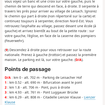
vous voyez un banc et une croix sur votre gauche, puis le
chemin de terre qui descend en face, à droite. Il serpente à
travers les prés pour arriver au village de Leisach. Ignorez
le chemin qui part à droite (non répertorié sur la carte) et
continuez toujours à serpenter, direction Nord-Est. Vous
retrouvez l'asphalte au village, passez devant une école (à
gauche) et arrivez bientôt au bout de la petite route : sur
votre gauche, l'église, en face de la caserne des pompiers
(Feuerwehr).
(
9
) Descendez à droite pour vous retrouver sur la route
nationale. Prenez à gauche (trottoir) et passez la première
maison. Le parking est là, sur votre gauche. (
D/A
).
Points de passage
D/A
: km 0 - alt. 702 m - Parking de Leisacher Hof
1
: km 0.52 - alt. 690 m - Bifurcation avant le pont
2
: km 1.8 - alt. 706 m - Pont, puis à droite
3
: km 4.93 - alt. 761 m - Pont Luggauer Brücke
4
: km 6.29 - alt. 808 m - Citadelle Lienzer Klause -
Lienzer
Klause