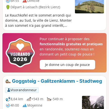
6h 55
Difficile
Départ à Leisach (Bezirk Lienz)
Le Rauchkofel est le sommet arrondi qui
domine, au Sud, la ville de Lienz. Monter
à son sommet n'a pas grand interêt,
mais en faire le tour permet de
randonner au milieu de quantités de
Pour continuer à proposer des
paysages différents : des gorges, un
fonctionnalités gratuites et pratiques
refuge, des forêts, des pâturages, des
en randonnée, soutenez-nous en
lacs et le bord d'une rivière.
donnant un petit coup de pouce !
Je donne un coup de pouce
Goggsteig - Galitzenklamm - Stadtweg
Visorandonneur
8,64 km
+543 m
-549 m
4h 00
Moyenne