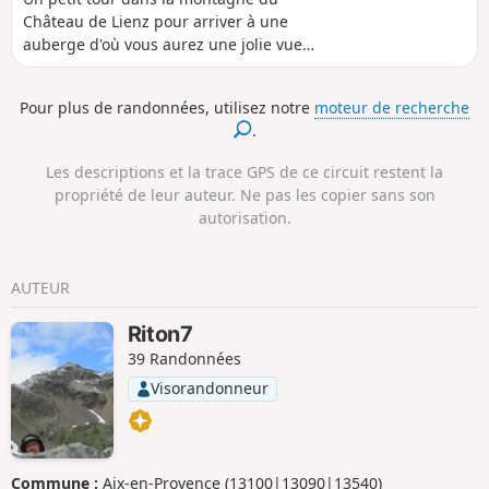
Château de Lienz pour arriver à une
auberge d'où vous aurez une jolie vue
sur la vallée et les Dolomites de Lienz.
Sur place, beaucoup d'activités :
Pour plus de randonnées, utilisez notre
moteur de recherche
promenade autour du lac, trekking avec
.
des lamas, accro-branches, luges d'été,
jeux pour enfants, un petit zoo alpin et
Les descriptions et la trace GPS de ce circuit restent la
une piste de VTT pro. Si vous êtes
propriété de leur auteur. Ne pas les copier sans son
fatigué, possibilité de retourner par le
autorisation.
télésiège ou en luge d'été. Si vous êtes
en forme, possibilité de monter plus
haut à pied ou par un autre télésiège.
AUTEUR
Riton7
39 Randonnées
Visorandonneur
Commune :
Aix-en-Provence (13100|13090|13540)