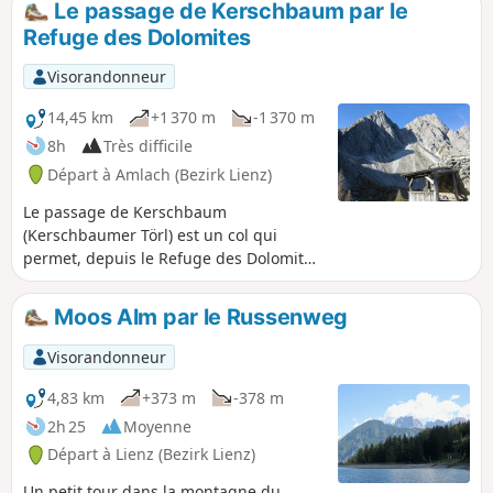
Le passage de Kerschbaum par le
oblige, mais il y en aura peu. Vous
Refuge des Dolomites
pourrez ainsi découvrir les différentes
vallées et montagnes qui entourent la
Visorandonneur
cité.
14,45 km
+1 370 m
-1 370 m
8h
Très difficile
Départ à Amlach (Bezirk Lienz)
Le passage de Kerschbaum
(Kerschbaumer Törl) est un col qui
permet, depuis le Refuge des Dolomites
(Dolomiten Hütte) de rejoindre la vallée
de Kerschbaum où coule le torrent
Moos Alm par le Russenweg
Galitzen qui finit sa course dans de
profondes gorges avant de se jeter dans
Visorandonneur
la Drave. Un parcours dans les
Dolomites autrichiennes.
4,83 km
+373 m
-378 m
2h 25
Moyenne
Départ à Lienz (Bezirk Lienz)
Un petit tour dans la montagne du