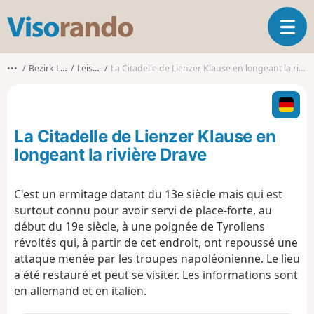
V
O
i
u
s
v
o
•••
Bezirk Lienz
Leisach
La Citadelle de Lienzer Klause en longeant la rivière Drave
r
r
i
a
r
n
l
d
La Citadelle de Lienzer Klause en
a
o
n
longeant la rivière Drave
a
v
C'est un ermitage datant du 13e siècle mais qui est
i
surtout connu pour avoir servi de place-forte, au
g
a
début du 19e siècle, à une poignée de Tyroliens
t
révoltés qui, à partir de cet endroit, ont repoussé une
i
attaque menée par les troupes napoléonienne. Le lieu
o
a été restauré et peut se visiter. Les informations sont
n
en allemand et en italien.