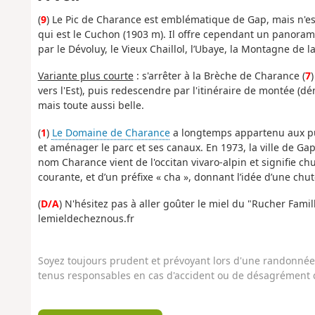
(
9
) Le Pic de Charance est emblématique de Gap, mais n'
qui est le Cuchon (1903 m). Il offre cependant un panoram
par le Dévoluy, le Vieux Chaillol, l’Ubaye, la Montagne de 
Variante plus courte
: s'arrêter à la Brèche de Charance (
7
vers l'Est), puis redescendre par l'itinéraire de montée (d
mais toute aussi belle.
(
1
)
Le Domaine de Charance
a longtemps appartenu aux pui
et aménager le parc et ses canaux. En 1973, la ville de Gap
nom Charance vient de l'occitan vivaro-alpin et signifie chu
courante, et d’un préfixe « cha », donnant l’idée d’une chut
(
D/A
) N'hésitez pas à aller goûter le miel du "Rucher Fami
lemieldecheznous.fr
Soyez toujours prudent et prévoyant lors d'une randonnée. 
tenus responsables en cas d'accident ou de désagrément q