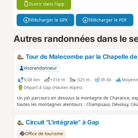
Ouvrir dans l'app
Télécharger le GPX
Télécharger le PDF
Autres randonnées dans le s
Tour de Malecombe par la Chapelle de
Visorandonneur
9,08 km
+316 m
-325 m
3h 30
Moyenn
Départ à Gap (Hautes-Alpes)
Un joli parcours en dessous la montagne de Charance, ex
toutes les montagnes alentours : Champsaur, Dévoluy, Céü
Circuit "L'intégrale" à Gap
Office de tourisme