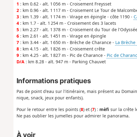
1
: km 0.62 - alt. 1 056 m - Croisement Freysset
2
: km 0.96 - alt. 1 117 m - Croisement Le Tour de Malcomb
3
: km 1.39 - alt. 1 174 m - Virage en épingle - côte 1190 -
C
4
: km 1.7 - alt. 1 254 m - Croisement des 3 lacets
5
: km 2.27 - alt. 1 378 m - Croisement du Tour de l'Odyssé
6
: km 2.61 - alt. 1 451 m - Virage en épingle
7
: km 3.44 - alt. 1 650 m - Brèche de Charance -
La Brèche
8
: km 4.15 - alt. 1 826 m - Croisement crête
9
: km 4.25 - alt. 1 827 m - Pic de Charance -
Pic de Charanc
D/A
: km 8.28 - alt. 947 m - Parking Chauvet
Informations pratiques
Pas de point d'eau sur l'itinéraire, mais présent au Doma
nique, snack, jeux pour enfants).
Pour le retour entre les points (
8
) et (
7
) :
mèfi
sur la crête l
Ne pas oublier les jumelles pour admirer le panorama.
À voir