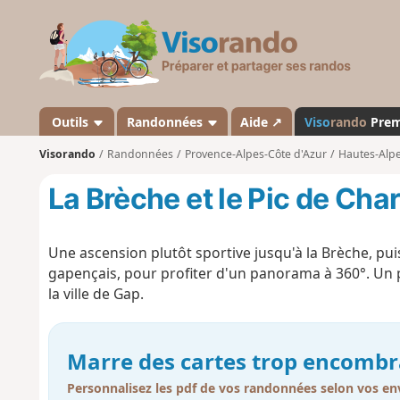
V
i
s
o
r
a
Outils
Randonnées
Aide ↗
Viso
rando
Pre
n
Visorando
Randonnées
Provence-Alpes-Côte d'Azur
Hautes-Alp
d
o
La Brèche et le Pic de Ch
Une ascension plutôt sportive jusqu'à la Brèche, p
gapençais, pour profiter d'un panorama à 360°. Un p
la ville de Gap.
Marre des cartes trop encombr
Personnalisez les pdf de vos randonnées selon vos env