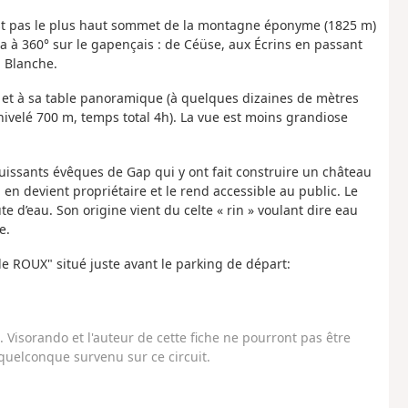
est pas le plus haut sommet de la montagne éponyme (1825 m)
a à 360° sur le gapençais : de Céüse, aux Écrins en passant
la Blanche.
) et à sa table panoramique (à quelques dizaines de mètres
énivelé 700 m, temps total 4h). La vue est moins grandiose
ssants évêques de Gap qui y ont fait construire un château
 en devient propriétaire et le rend accessible au public. Le
te d’eau. Son origine vient du celte « rin » voulant dire eau
e.
lle ROUX" situé juste avant le parking de départ:
Visorando et l'auteur de cette fiche ne pourront pas être
uelconque survenu sur ce circuit.