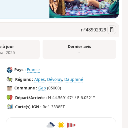
n°
48902929
e à jour
Dernier avis
mai 2025
–
Pays :
France
Régions :
Alpes
,
Dévoluy
,
Dauphiné
Commune :
Gap
(05000)
Départ/Arrivée :
N 44.569147° / E 6.0521°
Carte(s) IGN :
Ref. 3338ET