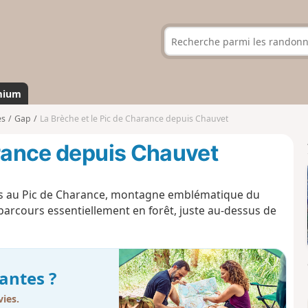
mium
es
Gap
La Brèche et le Pic de Charance depuis Chauvet
arance depuis Chauvet
uis au Pic de Charance, montagne emblématique du
arcours essentiellement en forêt, juste au-dessus de
antes ?
ies.