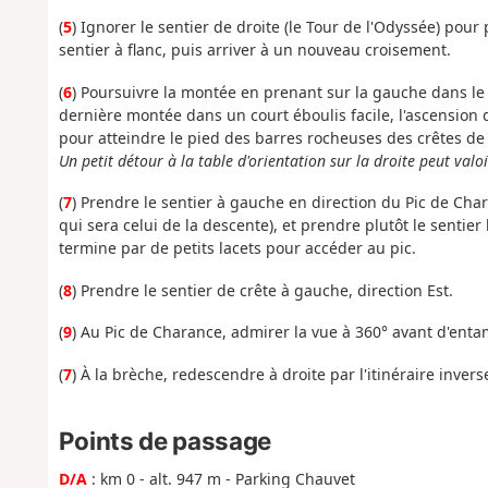
(
5
) Ignorer le sentier de droite (le Tour de l'Odyssée) pour 
sentier à flanc, puis arriver à un nouveau croisement.
(
6
) Poursuivre la montée en prenant sur la gauche dans le
dernière montée dans un court éboulis facile, l'ascension 
pour atteindre le pied des barres rocheuses des crêtes de
Un petit détour à la table d'orientation sur la droite peut valoi
(
7
) Prendre le sentier à gauche en direction du Pic de Char
qui sera celui de la descente), et prendre plutôt le sentie
termine par de petits lacets pour accéder au pic.
(
8
) Prendre le sentier de crête à gauche, direction Est.
(
9
) Au Pic de Charance, admirer la vue à 360° avant d'entam
(
7
) À la brèche, redescendre à droite par l'itinéraire inver
Points de passage
D/A
: km 0 - alt. 947 m - Parking Chauvet