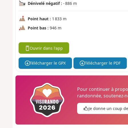
Dénivelé négatif :
- 886 m
Point haut :
1 833 m
Point bas :
946 m
Ouvrir dans l'app
Télécharger le GPX
Télécharger le PDF
Pour continuer à prop
randonnée, soutenez-no
Je donne un coup d