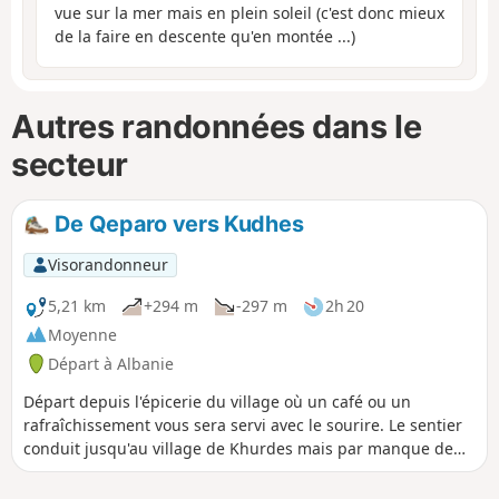
vue sur la mer mais en plein soleil (c'est donc mieux
de la faire en descente qu'en montée ...)
Autres randonnées dans le
secteur
De Qeparo vers Kudhes
Visorandonneur
5,21 km
+294 m
-297 m
2h 20
Moyenne
Départ à Albanie
Départ depuis l'épicerie du village où un café ou un
rafraîchissement vous sera servi avec le sourire. Le sentier
conduit jusqu'au village de Khurdes mais par manque de
temps le retour est indiqué au milieu de la distance. Cette
boucle permet de voir au-delà des premières chaînes de