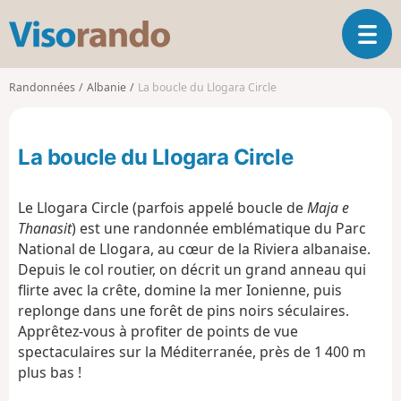
V
O
i
u
s
v
o
Randonnées
Albanie
La boucle du Llogara Circle
r
r
i
a
r
n
La boucle du Llogara Circle
l
d
a
o
n
Le Llogara Circle (parfois appelé boucle de
Maja e
a
Thanasit
) est une randonnée emblématique du Parc
v
National de Llogara, au cœur de la Riviera albanaise.
i
g
Depuis le col routier, on décrit un grand anneau qui
a
flirte avec la crête, domine la mer Ionienne, puis
t
replonge dans une forêt de pins noirs séculaires.
i
Apprêtez-vous à profiter de points de vue
o
spectaculaires sur la Méditerranée, près de 1
400 m
n
plus bas !