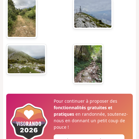
Pour continuer à proposer des
fonctionnalités gratuites et
pratiques
en randonnée, soutenez-
nous en donnant un petit coup de
pouce !