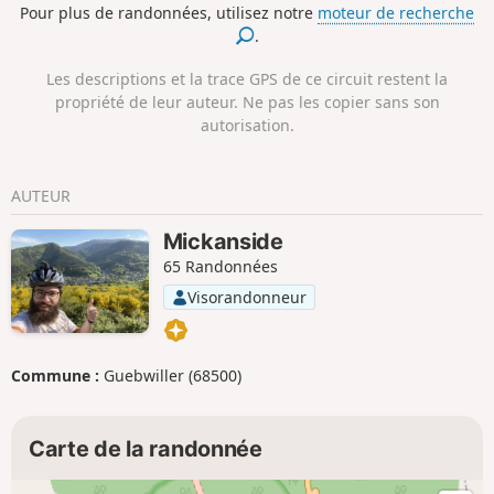
Pour plus de randonnées, utilisez notre
moteur de recherche
montagnes. Le début du sentier démarre brut par une
.
montée entre les habitations pour rejoindre le Gr. Sur le
parcours, il y aura chèvres, vaches, grenouilles, sources,
Les descriptions et la trace GPS de ce circuit restent la
ruisseaux et autres plaisirs qu'offrent les paysages
propriété de leur auteur. Ne pas les copier sans son
d'Albanie. Prévoir de bonnes chaussures car le chemin est
autorisation.
exclusivement fait de pierre et se vétir d'un pantalon pour
passer au travers des broussailles par endroits.
AUTEUR
Mickanside
65 Randonnées
Visorandonneur
Commune :
Guebwiller (68500)
Carte de la randonnée