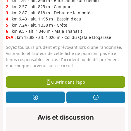
1
: km 1.91 - alt. 866 m - Bifurcation sur chemin
2
: km 2.57 - alt. 825 m - Camping
3
: km 2.87 - alt. 818 m - Début de la montée
4
: km 6.43 - alt. 1 195 m - Bassin d'eau
5
: km 7.24 - alt. 1 338 m - Crête
6
: km 9.5 - alt. 1 346 m - Maja Thanasit
D/A
: km 12.88 - alt. 1 026 m - Col du Qafa e Llogarasë
Soyez toujours prudent et prévoyant lors d'une randonnée.
Visorando et l'auteur de cette fiche ne pourront pas être
tenus responsables en cas d'accident ou de désagrément
quelconque survenu sur ce circuit.
Ouvrir dans l'app
Avis et discussion