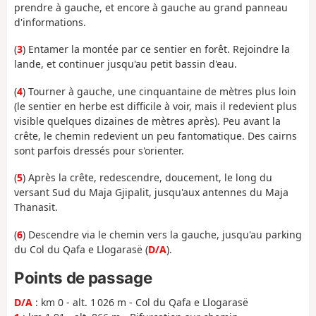
prendre à gauche, et encore à gauche au grand panneau
d'informations.
(
3
) Entamer la montée par ce sentier en forêt. Rejoindre la
lande, et continuer jusqu'au petit bassin d'eau.
(
4
) Tourner à gauche, une cinquantaine de mètres plus loin
(le sentier en herbe est difficile à voir, mais il redevient plus
visible quelques dizaines de mètres après). Peu avant la
crête, le chemin redevient un peu fantomatique. Des
cairns
sont parfois dressés pour s'orienter.
(
5
) Après la crête, redescendre, doucement, le long du
versant Sud du Maja Gjipalit, jusqu'aux antennes du Maja
Thanasit.
(
6
) Descendre via le chemin vers la gauche, jusqu'au parking
du Col du Qafa e Llogarasë (
D/A
).
Points de passage
D/A
: km 0 - alt. 1 026 m - Col du Qafa e Llogarasë