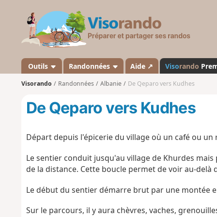
V
i
s
o
r
a
Outils
Randonnées
Aide ↗
Viso
rando
Pre
n
Visorando
Randonnées
Albanie
De Qeparo vers Kudhes
d
o
De Qeparo vers Kudhes
Départ depuis l'épicerie du village où un café ou un 
Le sentier conduit jusqu'au village de Khurdes mais
de la distance. Cette boucle permet de voir au-del
Le début du sentier démarre brut par une montée ent
Sur le parcours, il y aura chèvres, vaches, grenouille