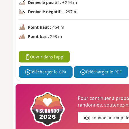
Dénivelé positif :
+ 294 m
Dénivelé négatif :
- 297 m
Point haut :
454 m
Point bas :
293 m
Ouvrir dans l'app
Télécharger le GPX
Télécharger le PDF
Pour continuer à prop
randonnée, soutenez-no
Je donne un coup d