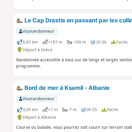
Le Cap Drastis en passant par les colli
Visorandonneur
6,85 km
+197 m
-199 m
2h 30
Facile
Départ à Grèce
Randonnée accessible à tous sur de longs et larges sentie
programme.
Bord de mer à Ksamil - Albanie
Visorandonneur
3,05 km
+7 m
-7 m
0h 55
Facile
Départ à Albanie
Course ou balade, vous pourrez soit courir sur terrain stabi