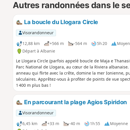
Autres randonnées dans le s
La boucle du Llogara Circle
Visorandonneur
12,88 km
+566 m
-564 m
5h 20
Moyen
Départ à Albanie
Le Llogara Circle (parfois appelé boucle de Maja e Thana
Parc National de Llogara, au cœur de la Riviera albanaise. 
anneau qui flirte avec la crête, domine la mer Ionienne, p
séculaires. Apprêtez-vous à profiter de points de vue spec
1 400 m plus bas !
En parcourant la plage Agios Spiridon
Visorandonneur
6,45 km
+33 m
-40 m
1h 55
Moyenne