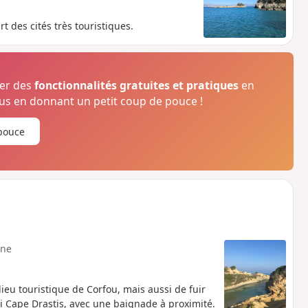
rt des cités très touristiques.
ser des
fonctionnalités gratuites et pratiques
en
s en donnant un petit coup de pouce !
pouce
ne
ieu touristique de Corfou, mais aussi de fuir
oli Cape Drastis, avec une baignade à proximité.