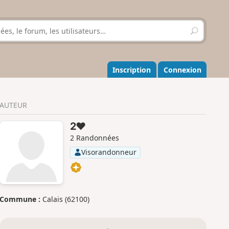
R
e
c
h
e
Inscription
Connexion
r
c
h
AUTEUR
e
r
2❤️
2 Randonnées
Visorandonneur
Commune :
Calais (62100)