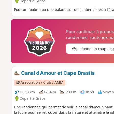
Départ à Grèce
Pour un footing ou une balade sur un sentier côtier, à l'éca
Pour continuer à propo
randonnée, soutenez-nou
Je donne un coup de 
Canal d'Amour et Cape Drastis
Association / Club / AMM
11,13 km
+234 m
-233 m
3h 50
Moyen
Départ à Grèce
Une randonnée qui permet de voir le canal d'Amour, haut l
la foule pour se retrouver dans la nature et atteindre le j