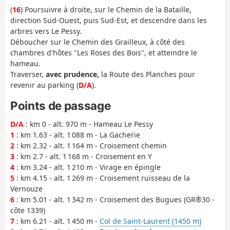
(
16
) Poursuivre à droite, sur le Chemin de la Bataille,
direction Sud-Ouest, puis Sud-Est, et descendre dans les
arbres vers Le Pessy.
Déboucher sur le Chemin des Grailleux, à côté des
chambres d'hôtes "Les Roses des Bois", et atteindre le
hameau.
Traverser,
avec prudence,
la Route des Planches pour
revenir au parking (
D/A
).
Points de passage
D/A
: km 0 - alt. 970 m - Hameau Le Pessy
1
: km 1.63 - alt. 1 088 m - La Gacherie
2
: km 2.32 - alt. 1 164 m - Croisement chemin
3
: km 2.7 - alt. 1 168 m - Croisement en Y
4
: km 3.24 - alt. 1 210 m - Virage en épingle
5
: km 4.15 - alt. 1 269 m - Croisement ruisseau de la
Vernouze
6
: km 5.01 - alt. 1 342 m - Croisement des Bugues (GR®30 -
côte 1339)
7
: km 6.21 - alt. 1 450 m -
Col de Saint-Laurent (1450 m)