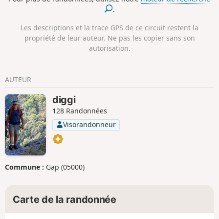
escaliers qui mènent au sommet de la Banne.
.
Les descriptions et la trace GPS de ce circuit restent la
propriété de leur auteur. Ne pas les copier sans son
autorisation.
AUTEUR
diggi
128 Randonnées
Visorandonneur
Commune :
Gap (05000)
Carte de la randonnée