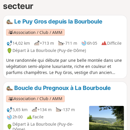
secteur
Le Puy Gros depuis la Bourboule
Association / Club / AMM
14,02 km
+713 m
-711 m
6h 05
Difficile
Départ à La Bourboule (Puy-de-Dôme)
Une randonnée qui débute par une belle montée dans une
végétation semi-alpine luxuriante, riche en couleur et
parfums champêtres. Le Puy Gros, vestige d’un ancien
dôme volcanique, offre un panorama unique au-dessus de
la vallée de la Haute Dordogne et sur les stations thermales
Boucle du Pregnoux à La Bourboule
du Mont-Dore et de la Bourboule.
Association / Club / AMM
5,65 km
+134 m
-137 m
2h 00
Facile
Départ à La Bourboule (Puy-de-
Dôme)