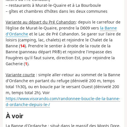
– restaurants à Murat-le-Quaire et à La Bourboule
– gîtes et chambres d’hôtes dans les deux communes
Variante au départ du Pré Cohandon
: depuis le carrefour de
l'église de Murat-le-Quaire, prendre la D609 vers
la Banne
d'Ordanche
et le Lac de Pré Cohandon. Se garer sur l'aire de
loisirs (camping, lac, chalets) et rejoindre le Chalet de la
Banne (
14
). Prendre le sentier à droite de la route de la
Banne (panneau départ PR®) et rejoindre l'impasse des
Fougères qu'il faut suivre, direction Est, pour rejoindre la
Gacherie (
1
).
Variante courte
: simple aller-retour au sommet de la Banne
d'Ordanche en partant du refuge (dénivelé 200 m, temps
total 1h30), ou en boucle par le versant Ouest (dénivelé 200
m, temps total 2h). Voir
https://www.visorando.com/randonnee-boucle-de-la-banne-
d-ordanche-depuis-le-/
À voir
La Banne d'Ordanche
: situé dans le massif des Monts Dore,