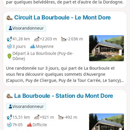
par quelques belvédères, de part et d'autre de la Dordogne.
Circuit La Bourboule - Le Mont Dore
Visorandonneur
41,26 km
+2 203 m
-2 036 m
3 jours
Moyenne
Départ à La Bourboule (Puy-de-
Dôme)
Une randonnée sur 3 jours, qui part de La Bourboule et
vous fera découvrir quelques sommets d'Auvergne
(Capucin, Puy de Cliergue, Puy de la Tour Carrée, Le Sancy),
la vallée de Chaudefour, la Grande Cascade, etc. pour se
terminer à la ville du Mont Dore.
La Bourboule - Station du Mont Dore
Visorandonneur
15,51 km
+921 m
-492 m
7h 05
Difficile