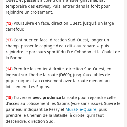
Ouest, et passant à côté d'un Tra auvergnat (habitat
temporaire des estives). Puis, entrer dans la forêt pour
rejoindre un croisement.
(
12
) Poursuivre en face, direction Ouest, jusqu'à un large
carrefour.
(
13
) Continuer en face, direction Sud-Ouest, longer un
champ, passer le captage d'eau dit « au renard », puis
rejoindre le parcours sportif du Pré Cohadon et le Chalet de
la Banne.
(
14
) Prendre le sentier à droite, direction Sud-Ouest, en
logeant sur l'herbe la route (D609), jusqu'aux tables de
pique-nique et au croisement avec la route menant au
lotissement Les Sapins.
(
15
) Traverser
avec prudence
la route pour rejoindre celle
d'accès au Lotissement les Sapins (voie sans issue). Suivre le
panneau indiquant Le Pessy et
Murat-le-Quaire
, puis
prendre le Chemin de la Bataille, à droite, qu'il faut
descendre, direction Sud.