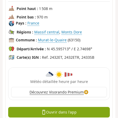
Point haut :
1 508 m
Point bas :
970 m
Pays :
France
Régions :
Massif central
,
Monts Dore
Commune :
Murat-le-Quaire
(63150)
Départ/Arrivée :
N 45.595713° / E 2.74698°
Carte(s) IGN :
Ref. 2432ET, 2432ETR, 2433SB
Météo détaillée heure par heure
Découvrez Visorando Premium
Ouvrir dans l'app