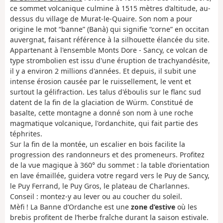
ce sommet volcanique culmine à 1515 mètres d’altitude, au-
dessus du village de Murat-le-Quaire. Son nom a pour
origine le mot “banne” (Banà) qui signifie “corne” en occitan
auvergnat, faisant référence à la silhouette élancée du site.
Appartenant à l'ensemble Monts Dore - Sancy, ce volcan de
type strombolien est issu d'une éruption de trachyandésite,
il y a environ 2 millions d'années. Et depuis, il subit une
intense érosion causée par le ruissellement, le vent et
surtout la gélifraction. Les talus d'éboulis sur le flanc sud
datent de la fin de la glaciation de Würm. Constitué de
basalte, cette montagne a donné son nom à une roche
magmatique volcanique, l'ordanchite, qui fait partie des
téphrites.
Sur la fin de la montée, un escalier en bois facilite la
progression des randonneurs et des promeneurs. Profitez
de la vue magique à 360° du sommet : la table d’orientation
en lave émaillée, guidera votre regard vers le Puy de Sancy,
le Puy Ferrand, le Puy Gros, le plateau de Charlannes.
Conseil : montez-y au lever ou au coucher du soleil.
Mèfi ! La Banne d’Ordanche est une
zone d’estive
où les
brebis profitent de l’herbe fraîche durant la saison estivale.