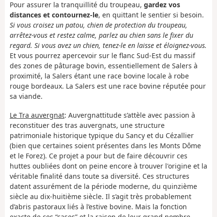
Pour assurer la tranquillité du troupeau,
gardez vos
distances et contournez-le
, en quittant le sentier si besoin.
Si vous croisez un patou, chien de protection du troupeau,
arrêtez-vous et restez calme, parlez au chien sans le fixer du
regard. Si vous avez un chien, tenez-le en laisse et éloignez-vous.
Et vous pourrez apercevoir sur le flanc Sud-Est du massif
des zones de pâturage bovin, essentiellement de Salers à
proximité, la Salers étant une race bovine locale à robe
rouge bordeaux. La Salers est une race bovine réputée pour
sa viande.
Le Tra auvergnat
: Auvergnattitude s’attèle avec passion à
reconstituer des tras auvergnats, une structure
patrimoniale historique typique du Sancy et du Cézallier
(bien que certaines soient présentes dans les Monts Dôme
et le Forez). Ce projet a pour but de faire découvrir ces
huttes oubliées dont on peine encore à trouver l'origine et la
véritable finalité dans toute sa diversité. Ces structures
datent assurément de la période moderne, du quinzième
siècle au dix-huitième siècle. Il s’agit très probablement
d’abris pastoraux liés à l’estive bovine. Mais la fonction
exacte de ces “cases” et la raison de leur grand nombre