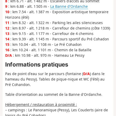
8
: km 6.71 - alt. 1 482 m - Escaliers d'accès au sommet
9
: km 6.88 - alt. 1 505 m -
La Banne d'Ordanche
10
: km 7.54 - alt. 1 387 m - Exposition artistique temporaire
Horizons (été)
11
: km 8.32 - alt. 1 322 m - Parking les ailes silencieuses
12
: km 8.97 - alt. 1 218 m - Carrefour de chemins (côte 1339)
13
: km 9.15 - alt. 1 177 m - Carrefour de 4 chemins
14
: km 9.39 - alt. 1 145 m - Parcours sportif du Pré Cohadon
15
: km 10.04 - alt. 1 108 m - Le Pré Cohadon
16
: km 10.24 - alt. 1 101 m - Chemin de la Bataille
D/A
: km 10.98 - alt. 970 m - Hameau Le Pessy
Informations pratiques
Pas de point d'eau sur le parcours (fontaine (
D/A
) dans le
hameau du Pessy). Tables de pique-nique et WC (l'été) au
Pré Cohandon.
Table d'orientation au sommet de la Banne d'Ordanche.
Hébergement / restauration à proximité :
– campings : Le Panoramique (Pessy), Les Couderts (aire de
loisirs du Pré Cohadon)