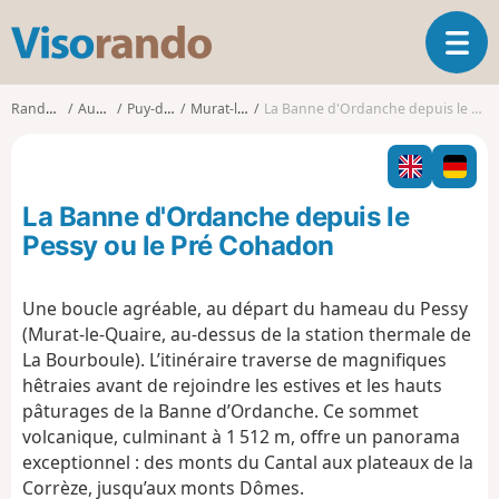
V
O
i
u
s
v
o
Randonnées
Auvergne
Puy-de-Dôme
Murat-le-Quaire
La Banne d'Ordanche depuis le Pessy ou le Pré Cohadon
r
r
i
a
r
n
l
d
La Banne d'Ordanche depuis le
a
o
n
Pessy ou le Pré Cohadon
a
v
Une boucle agréable, au départ du hameau du Pessy
i
(Murat-le-Quaire, au-dessus de la station thermale de
g
a
La Bourboule). L’itinéraire traverse de magnifiques
t
hêtraies avant de rejoindre les estives et les hauts
i
pâturages de la Banne d’Ordanche. Ce sommet
o
volcanique, culminant à 1 512 m, offre un panorama
n
exceptionnel : des monts du Cantal aux plateaux de la
Corrèze, jusqu’aux monts Dômes.