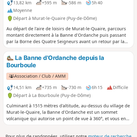
13,82 km
+595 m
-586 m
5h 40
Moyenne
Départ à Murat-le-Quaire (Puy-de-Dôme)
Au départ de l'aire de loisirs de Murat-le-Quaire, parcours
montant directement à la Banne d'Ordanche puis passant
par la Borne des Quatre Seigneurs avant un retour par la
forêt. De superbes points de vue.
La Banne d'Ordanche depuis la
Bourboule
Association / Club / AMM
14,51 km
+735 m
-730 m
6h 15
Difficile
Départ à La Bourboule (Puy-de-Dôme)
Culminant à 1515 mètres d'altitude, au-dessus du village de
Murat-le-Quaire, la Banne d'Ordanche est un sommet
volcanique qui autorise un point de vue à 360°, et vous en
met plein les yeux. Cette randonnée commence en montée,
tout d'abord en zigzags tranquilles pour finir par des
Pour plus de randonnées, utilisez notre
moteur de recherche