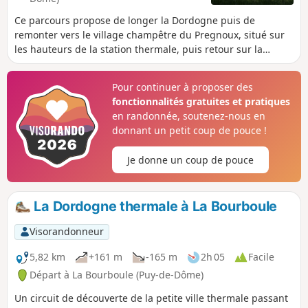
Ce parcours propose de longer la Dordogne puis de
remonter vers le village champêtre du Pregnoux, situé sur
les hauteurs de la station thermale, puis retour sur la
Bourboule en traversant le Parc Fenestre, le long du
Vendeix.
Pour continuer à proposer des
fonctionnalités gratuites et pratiques
en randonnée, soutenez-nous en
donnant un petit coup de pouce !
Je donne un coup de pouce
La Dordogne thermale à La Bourboule
Visorandonneur
5,82 km
+161 m
-165 m
2h 05
Facile
Départ à La Bourboule (Puy-de-Dôme)
Un circuit de découverte de la petite ville thermale passant