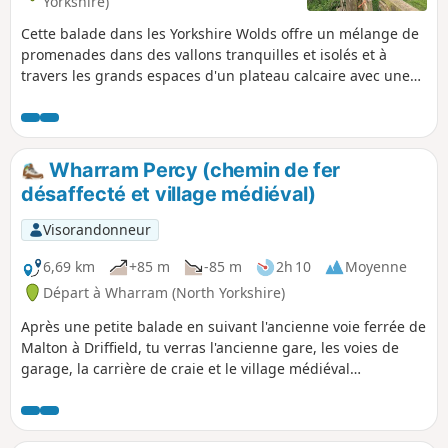
Yorkshire)
Cette balade dans les Yorkshire Wolds offre un mélange de
promenades dans des vallons tranquilles et isolés et à
travers les grands espaces d'un plateau calcaire avec une
vue imprenable sur la vallée de York. Elle commence et se
termine dans le village de Thixendale, où tu trouveras un
pub et une petite boutique.
Wharram Percy (chemin de fer
désaffecté et village médiéval)
Visorandonneur
6,69 km
+85 m
-85 m
2h 10
Moyenne
Départ à Wharram (North Yorkshire)
Après une petite balade en suivant l'ancienne voie ferrée de
Malton à Driffield, tu verras l'ancienne gare, les voies de
garage, la carrière de craie et le village médiéval
abandonné de Wharram Percy. Tu peux raccourcir la balade
d'un kilomètre en revenant sur tes pas après avoir visité le
village médiéval et en prenant le raccourci qui ramène au