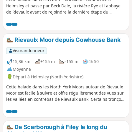
Helmsley et passe par Beck Dale, la rivière Rye et l'abbaye
de Rievaulx avant de rejoindre la dernière étape du
Cleveland Way, du pont de Rievaulx à Helmsley.
Rievaulx Moor depuis Cowhouse Bank
Visorandonneur
15,36 km
+155 m
-155 m
4h 50
Moyenne
Départ à Helmsley (North Yorkshire)
Cette balade dans les North York Moors autour de Rievaulx
Moor est facile à suivre et offre régulièrement des vues sur
les vallées en contrebas de Rievaulx Bank. Certains tronçons
peuvent être boueux après de fortes pluies.
De Scarborough à Filey le long du