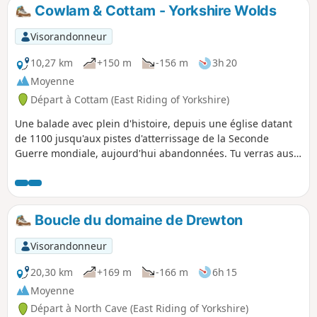
parking, le long de Centenary Way.
Cowlam & Cottam - Yorkshire Wolds
Visorandonneur
10,27 km
+150 m
-156 m
3h 20
Moyenne
Départ à Cottam (East Riding of Yorkshire)
Une balade avec plein d'histoire, depuis une église datant
de 1100 jusqu'aux pistes d'atterrissage de la Seconde
Guerre mondiale, aujourd'hui abandonnées. Tu verras aussi
l'église abandonnée de Cottam et les vestiges d'un village
médiéval. Il y a quelques variantes de cette balade. Si tu
sais utiliser les cartes OS, il y a plein de sentiers balisés
pour rallonger ou raccourcir la balade. L'itinéraire proposé
Boucle du domaine de Drewton
est fait pour montrer les trucs les plus intéressants à voir !
Visorandonneur
20,30 km
+169 m
-166 m
6h 15
Moyenne
Départ à North Cave (East Riding of Yorkshire)