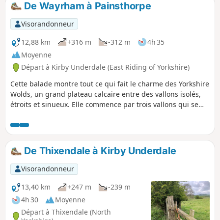
De Wayrham à Painsthorpe
p
Visorandonneur
12,88 km
+316 m
-312 m
4h 35
Moyenne
Départ à Kirby Underdale (East Riding of Yorkshire)
Cette balade montre tout ce qui fait le charme des Yorkshire
Wolds, un grand plateau calcaire entre des vallons isolés,
étroits et sinueux. Elle commence par trois vallons qui se
rejoignent pour déboucher sur le plateau, d'où tu peux voir
la vallée de York depuis le bord de l'escarpement. En
traversant le plateau, tu as une vue sur d'autres vallons et,
plus loin, sur le Humber et le Lincolnshire. Le retour
De Thixendale à Kirby Underdale
emprunte une autre vallée, un tronçon de voie romaine et
un ancien chemin de transhumance.
Visorandonneur
13,40 km
+247 m
-239 m
4h 30
Moyenne
Départ à Thixendale (North