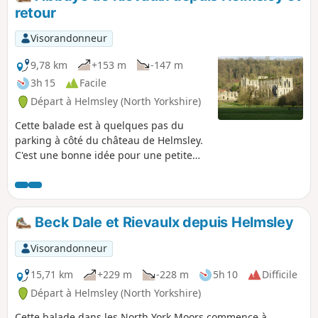
retour
Visorandonneur
9,78 km
+153 m
-147 m
3h 15
Facile
Départ à Helmsley (North Yorkshire)
Cette balade est à quelques pas du
parking à côté du château de Helmsley.
C'est une bonne idée pour une petite
journée d'hiver ou une journée plus
longue si tu veux explorer les ruines du
château, puis marcher jusqu'à l'abbaye
de Rievaulx et la visiter aussi. Il y a un
Beck Dale et Rievaulx depuis Helmsley
bon café à l'abbaye de Rievaulx et plein
de magasins à Helmsley.
Visorandonneur
15,71 km
+229 m
-228 m
5h 10
Difficile
Départ à Helmsley (North Yorkshire)
Cette balade dans les North York Moors commence à