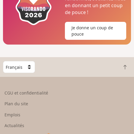
en donnant un petit coup
de pouce !
Je donne un coup de
pouce
C
R
h
e
o
t
i
o
s
CGU et confidentialité
u
i
r
s
Plan du site
e
s
n
e
Emplois
h
z
Actualités
a
u
u
n