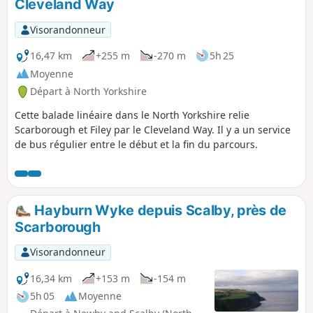
Cleveland Way
Visorandonneur
16,47 km
+255 m
-270 m
5h 25
Moyenne
Départ à North Yorkshire
Cette balade linéaire dans le North Yorkshire relie
Scarborough et Filey par le Cleveland Way. Il y a un service
de bus régulier entre le début et la fin du parcours.
Hayburn Wyke depuis Scalby, près de
Scarborough
Visorandonneur
16,34 km
+153 m
-154 m
5h 05
Moyenne