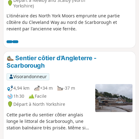
Départ à Newby and Scalby (North
Yorkshire)
L'itinéraire des North York Moors emprunte une partie
côtière du Cleveland Way au nord de Scarborough et
revient par l'ancienne voie ferrée.
Sentier côtier d'Angleterre -
Scarborough
Visorandonneur
4,94 km
+34 m
-37 m
1h 30
Facile
Départ à North Yorkshire
Cette partie du sentier côtier anglais
longe le littoral de Scarborough, une
station balnéaire très prisée. Même si
elle est assez courte, elle offre tellement