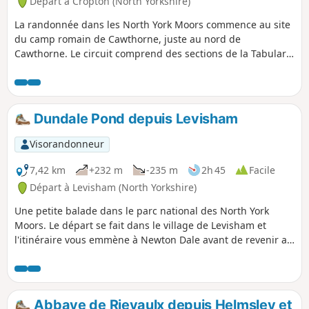
Départ à Cropton (North Yorkshire)
La randonnée dans les North York Moors commence au site
du camp romain de Cawthorne, juste au nord de
Cawthorne. Le circuit comprend des sections de la Tabular
Hills Walk et des sentiers forestiers de Cropton, ainsi que la
Seven Valley et Cropton Banks. À la fin du parcours, tu peux
faire le tour des camps romains et profiter d'un panorama
qui couvre une bonne partie de la randonnée que tu viens
Dundale Pond depuis Levisham
de faire.
Visorandonneur
7,42 km
+232 m
-235 m
2h 45
Facile
Départ à Levisham (North Yorkshire)
Une petite balade dans le parc national des North York
Moors. Le départ se fait dans le village de Levisham et
l'itinéraire vous emmène à Newton Dale avant de revenir au
point de départ via Dundale Pond.
Abbaye de Rievaulx depuis Helmsley et