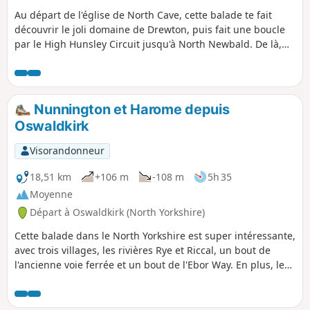
Au départ de l'église de North Cave, cette balade te fait
découvrir le joli domaine de Drewton, puis fait une boucle
par le High Hunsley Circuit jusqu'à North Newbald. De là,
elle te mène au joli village de Hotham avant de revenir à
North Cave.
Nunnington et Harome depuis
Oswaldkirk
Visorandonneur
18,51 km
+106 m
-108 m
5h 35
Moyenne
Départ à Oswaldkirk (North Yorkshire)
Cette balade dans le North Yorkshire est super intéressante,
avec trois villages, les rivières Rye et Riccal, un bout de
l'ancienne voie ferrée et un bout de l'Ebor Way. En plus, le
départ se fait depuis un super pub.