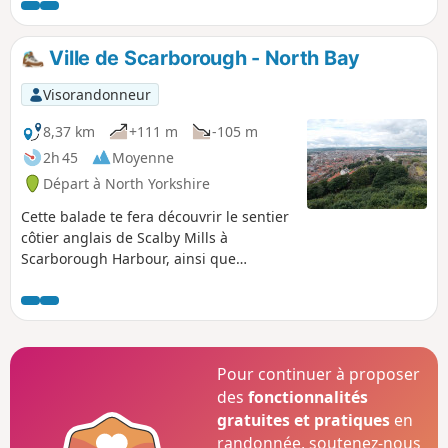
de détours qu'on peut facilement y
passer toute la journée. Elle est assez
plate et pavée sur toute sa longueur, ce
Ville de Scarborough - North Bay
qui la rend facilement accessible.
Visorandonneur
8,37 km
+111 m
-105 m
2h 45
Moyenne
Départ à North Yorkshire
Cette balade te fera découvrir le sentier
côtier anglais de Scalby Mills à
Scarborough Harbour, ainsi que
certaines des attractions de North Bay.
Si tu veux visiter certaines de ces
attractions, prévois une journée entière.
Pour continuer à proposer
des
fonctionnalités
gratuites et pratiques
en
randonnée, soutenez-nous