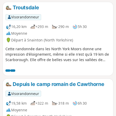
Troutsdale
Visorandonneur
16,20 km
+293 m
-290 m
5h 30
Moyenne
Départ à Snainton (North Yorkshire)
Cette randonnée dans les North York Moors donne une
impression d'éloignement, même si elle n'est qu'à 19 km de
Scarborough. Elle offre de belles vues sur les vallées de
Troutsdale et Upper Derwent, même si la région est en
partie recouverte de grandes étendues forestières.
L'itinéraire est généralement facile à suivre.
Depuis le camp romain de Cawthorne
Visorandonneur
19,58 km
+322 m
-318 m
6h 30
Moyenne