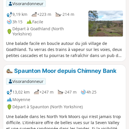
Visorandonneur
9,19 km
+223 m
-214 m
3h 15
Facile
Départ à Goathland (North
Yorkshire)
Une balade facile en boucle autour du joli village de
Goathland. Tu verras des trains à vapeur sur les voies, deux
petites cascades et tu pourras te rafraîchir dans un pub de
campagne unique.
Spaunton Moor depuis Chimney Bank
Visorandonneur
13,02 km
+247 m
-247 m
4h 25
Moyenne
Départ à Spaunton (North Yorkshire)
Une balade dans les North York Moors qui n'est jamais trop
difficile. L'itinéraire offre de belles vues sur la Seven Valley
et une superbe randonnée dans les landes. Si la visibilité