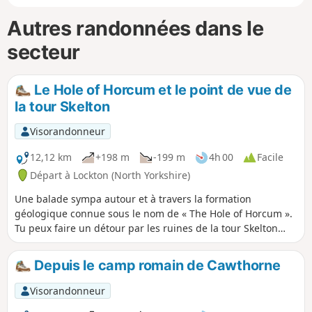
Autres randonnées dans le
secteur
Le Hole of Horcum et le point de vue de
la tour Skelton
Visorandonneur
12,12 km
+198 m
-199 m
4h 00
Facile
Départ à Lockton (North Yorkshire)
Une balade sympa autour et à travers la formation
géologique connue sous le nom de « The Hole of Horcum ».
Tu peux faire un détour par les ruines de la tour Skelton
Tower, d'où tu auras une belle vue sur les locomotives à
vapeur du North Yorkshire Moors Historical Railway. Le bord
Depuis le camp romain de Cawthorne
du trou présente des vestiges de travaux de terrassement
datant de l'âge du fer, qui ont pris la forme de digues.
Visorandonneur