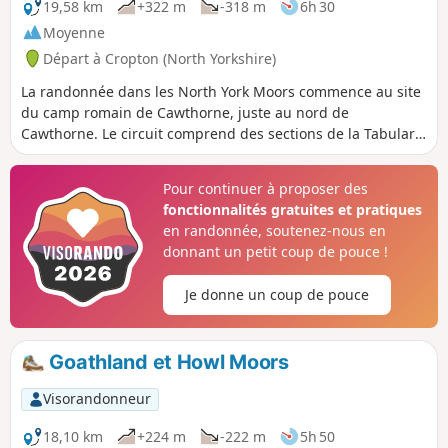
19,58 km
+322 m
-318 m
6h 30
Moyenne
Départ à Cropton (North Yorkshire)
La randonnée dans les North York Moors commence au site
du camp romain de Cawthorne, juste au nord de
Cawthorne. Le circuit comprend des sections de la Tabular
Hills Walk et des sentiers forestiers de Cropton, ainsi que la
Seven Valley et Cropton Banks. À la fin du parcours, tu peux
Pour continuer à proposer des
faire le tour des camps romains et profiter d'un panorama
fonctionnalités gratuites et pratiques
qui couvre une bonne partie de la randonnée que tu viens
en randonnée, soutenez-nous en
de faire.
donnant un petit coup de pouce !
Je donne un coup de pouce
Goathland et Howl Moors
Visorandonneur
18,10 km
+224 m
-222 m
5h 50