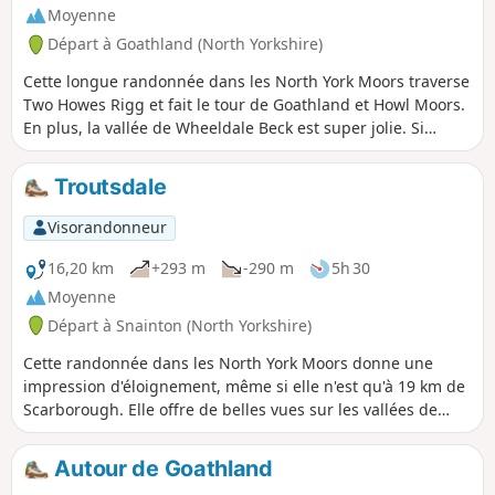
Moyenne
Départ à Goathland (North Yorkshire)
Cette longue randonnée dans les North York Moors traverse
Two Howes Rigg et fait le tour de Goathland et Howl Moors.
En plus, la vallée de Wheeldale Beck est super jolie. Si
t'aimes les trains, tu pourras peut-être voir des trains à
vapeur sur la North York Moors Railway.
Troutsdale
Visorandonneur
16,20 km
+293 m
-290 m
5h 30
Moyenne
Départ à Snainton (North Yorkshire)
Cette randonnée dans les North York Moors donne une
impression d'éloignement, même si elle n'est qu'à 19 km de
Scarborough. Elle offre de belles vues sur les vallées de
Troutsdale et Upper Derwent, même si la région est en
partie recouverte de grandes étendues forestières.
Autour de Goathland
L'itinéraire est généralement facile à suivre.