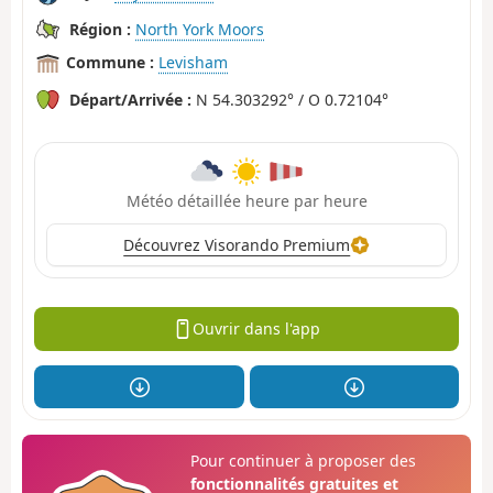
Région :
North York Moors
Commune :
Levisham
Départ/Arrivée :
N 54.303292° / O 0.72104°
Météo détaillée heure par heure
Découvrez Visorando Premium
Ouvrir dans l'app
Pour continuer à proposer des
fonctionnalités gratuites et