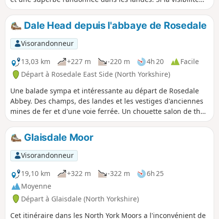
est mauvaise, il est important d'avoir un bon sens de
l'orientation et de savoir bien lire une carte.
Dale Head depuis l'abbaye de Rosedale
Visorandonneur
13,03 km
+227 m
-220 m
4h 20
Facile
Départ à Rosedale East Side (North Yorkshire)
Une balade sympa et intéressante au départ de Rosedale
Abbey. Des champs, des landes et les vestiges d'anciennes
mines de fer et d'une voie ferrée. Un chouette salon de thé
à mi-chemin à Dale Head Farm.
Glaisdale Moor
Visorandonneur
19,10 km
+322 m
-322 m
6h 25
Moyenne
Départ à Glaisdale (North Yorkshire)
Cet itinéraire dans les North York Moors a l'inconvénient de