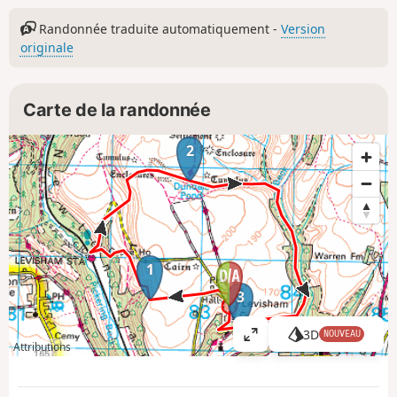
Randonnée traduite automatiquement -
Version
originale
Carte de la randonnée
2
1
3
3D
NOUVEAU
A
Attributions
ff
i