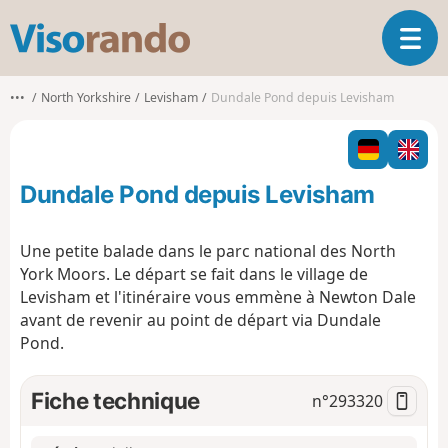
V
O
i
u
s
v
o
•••
North Yorkshire
Levisham
Dundale Pond depuis Levisham
r
r
i
a
r
n
l
d
Dundale Pond depuis Levisham
a
o
n
a
Une petite balade dans le parc national des North
v
York Moors. Le départ se fait dans le village de
i
Levisham et l'itinéraire vous emmène à Newton Dale
g
avant de revenir au point de départ via Dundale
a
t
Pond.
i
o
Fiche technique
n°
293320
n