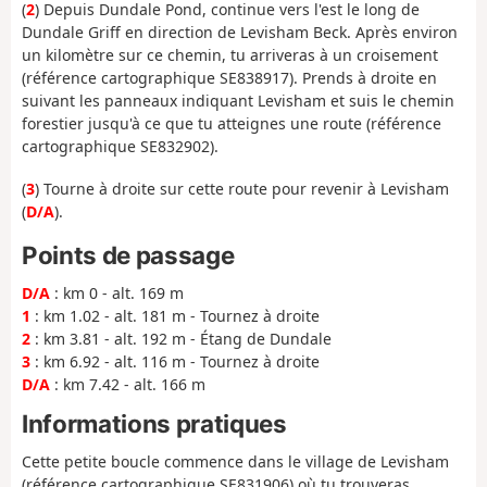
(
2
) Depuis Dundale Pond, continue vers l'est le long de
Dundale Griff en direction de Levisham Beck. Après environ
un kilomètre sur ce chemin, tu arriveras à un croisement
(référence cartographique SE838917). Prends à droite en
suivant les panneaux indiquant Levisham et suis le chemin
forestier jusqu'à ce que tu atteignes une route (référence
cartographique SE832902).
(
3
) Tourne à droite sur cette route pour revenir à Levisham
(
D/A
).
Points de passage
D/A
: km 0 - alt. 169 m
1
: km 1.02 - alt. 181 m - Tournez à droite
2
: km 3.81 - alt. 192 m - Étang de Dundale
3
: km 6.92 - alt. 116 m - Tournez à droite
D/A
: km 7.42 - alt. 166 m
Informations pratiques
Cette petite boucle commence dans le village de Levisham
(référence cartographique SE831906) où tu trouveras