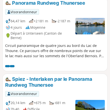
Panorama Rundweg Thunersee
p
Visorandonneur
64,47 km
+2 181 m
-2 187 m
4 jours
Moyenne
Départ à Unterseen (Canton de
Berne)
Circuit panoramique de quatre jours au bord du Lac de
Thoune. Ce parcours offre de nombreux points de vue sur
le lac mais aussi sur les sommets de l'Oberland Bernois. Par
beau temps vous pourrez remarquer l'Eiger, le Mönch et la
Jungfrau ou encore le Schreckhorn. Vous découvrirez aussi
le charme des villes étape. Interlaken, à l'extrémité Est du
Lac de Thoune est le point de départ de cet itinéraire.
Spiez - Interlaken par le Panorama
Rundweg Thunersee
Visorandonneur
20,14 km
+675 m
-681 m
7h 40
Difficile