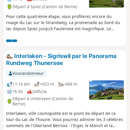
Départ à Spiez (Canton de Berne)
Pour cette quatrième étape, vous profiterez encore du
rivage du Lac sur le Strandweg. La promenade au bord du
lac depuis Spiez jusqu'à Faulensee est magnifique. Le
parcours s'élève ensuite de Kratttigen à Meielisalp. Vous
profiterez de nombreux points de vue sur le lac et vous
aurez encore l'occasion d'emprunter le pont de Leissigen
long de 140 mètres, suspendu à 60 m au-dessus des
Interlaken - Sigriswil par le Panorama
Gorges du Spissibach.
Rundweg Thunersee
Visorandonneur
17,16 km
+923 m
-688 m
7h 30
Difficile
Départ à Unterseen (Canton de
Berne)
Interlaken, ville cosmopolite est le point de départ de ce
tour du Lac de Thoune. Vous pourrez admirer les 3 célèbres
sommets de l'Oberland Bernois : l'Eiger, le Mönch et la