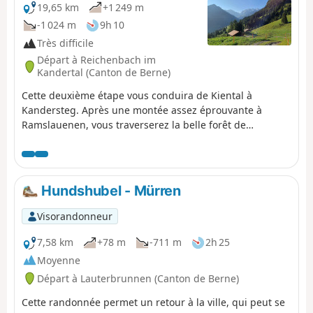
19,65 km
+1 249 m
-1 024 m
9h 10
Très difficile
Départ à Reichenbach im
Kandertal (Canton de Berne)
Cette deuxième étape vous conduira de Kiental à
Kandersteg. Après une montée assez éprouvante à
Ramslauenen, vous traverserez la belle forêt de
Horewald, puis surplomberez la vallée de la Kander. Vous
profiterez encore de points de vue sur le Lac de Thoune
et le Niesen. Vous aurez aussi une vue plongeante sur
les trains de la ligne du Lötschberg. Kandersteg est la
Hundshubel - Mürren
gare d'embarquement des véhicules sur les trains-
navettes avant le tunnel ferroviaire du Lötschberg.
Visorandonneur
7,58 km
+78 m
-711 m
2h 25
Moyenne
Départ à Lauterbrunnen (Canton de Berne)
Cette randonnée permet un retour à la ville, qui peut se