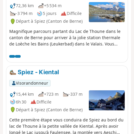
72,36 km
+5 534 m
-3 794 m
5 jours
Difficile
Départ à Spiez (Canton de Berne)
Magnifique parcours partant du Lac de Thoune dans le
canton de Berne pour arriver à la jolie station thermale
de Loèche les Bains (Leukerbad) dans le Valais. Vous
traverserez le Glacier de Lötsche, le Col de Lötsche (point
culminant de la randonnée), limite entre les cantons de
Berne et du Valais. Cet itinéraire vous offrira de
nombreux points de vue sur les sommets de l'Oberland
Spiez - Kiental
Bernois et du Valais.
Visorandonneur
15,44 km
+723 m
-337 m
6h 30
Difficile
Départ à Spiez (Canton de Berne)
Cette première étape vous conduira de Spiez au bord du
lac de Thoune à la petite vallée de Kiental. Après avoir
longé le Lac jusqu'à Faulensee, la montée vers Aeschi