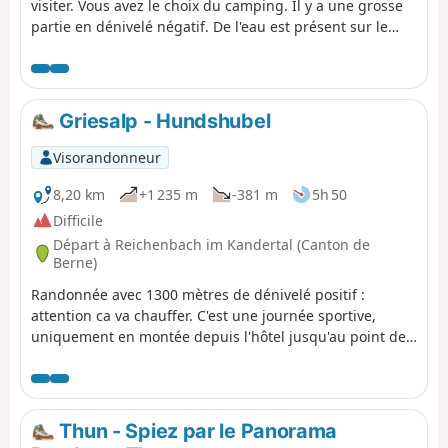
visiter. Vous avez le choix du camping. Il y a une grosse
partie en dénivelé négatif. De l'eau est présent sur le
trajet si besoin. Une partie de la descente est possible en
transport si le dénivelé est trop important.
Griesalp - Hundshubel
Visorandonneur
8,20 km
+1 235 m
-381 m
5h 50
Difficile
Départ à Reichenbach im Kandertal (Canton de
Berne)
Randonnée avec 1300 mètres de dénivelé positif :
attention ca va chauffer. C'est une journée sportive,
uniquement en montée depuis l'hôtel jusqu'au point de
bivouac. L'arrivée se fait en plein nature. Il faudra
installer campement avant d'y faire une sieste et de
sortir jeux de carte ( sans oublier la nourriture )
Thun - Spiez par le Panorama