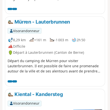
vous proposera une vue sur le Niesen, en forme de
pyramide qui surplombe Spiez. Vous serez aussi
impressionné par la pente du funiculaire qui monte au
Niesen. Vous apprécierez la tranquillité du village de
Mürren - Lauterbrunnen
Kiental.
Visorandonneur
8,29 km
+161 m
-1 003 m
2h 50
Difficile
Départ à Lauterbrunnen (Canton de Berne)
Départ du camping de Mürren pour visiter
Lauterbrunnen. Il est possible de faire une promenade
autour de la ville et de ses alentours avant de prendre
direction la gare de Lauterbrunnen pour rentrer a
Genève. C'est une journée tranquille pour se reposer.
Kiental - Kandersteg
Visorandonneur