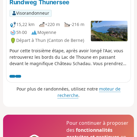
Rundweg Thunersee
Visorandonneur
15,22 km
+220 m
-216 m
5h 00
Moyenne
Départ à Thun (Canton de Berne)
Pour cette troisième étape, après avoir longé l'Aar, vous
retrouverez les bords du Lac de Thoune en passant
devant le magnifique Château Schadau. Vous prendrez
un peu de hauteur sur la colline de Strättlig qui offre des
points panoramiques sur le lac. Avant de redescendre
sur Spiez, vous traverserez les Gorges du Kander par le
Pour plus de randonnées, utilisez notre
moteur de
pont suspendu de Strättligsteg. Vous arriverez à Spiez
recherche
.
en passant par ses vignobles et son château. Ce
charmant village vit paisiblement autour de sa marina.
Pour continuer à proposer
des
fonctionnalités