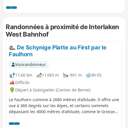
Jungfrau. Ce beau parcours emprunte le rivage Nord du lac.
Vous surplomberez le lac près des Grottes de Saint Béat,
puis traverserez le joli village de Merligen. Vous profiterez
de beaux points de vue aussi bien sur le lac que sur les
Randonnées à proximité de Interlaken
sommets tels que le Niederhorn ou le Rothorn de Sigriswil.
West Bahnhof
De Schynige Platte au First par le
Faulhorn
Visorandonneur
17,60 km
+1 083 m
-901 m
8h 05
Difficile
Départ à Gsteigwiler (Canton de Berne)
Le Faulhorn culmine à 2680 mètres d'altitude. Il offre une
vue à 360 degrés sur les Alpes, et certains sommets
dépassant les 4000 mètres d'altitude, comme le Grosses-
Fiescherhorn. Les deux principaux points d'accès au
Folhorn se font par le Schynige Platte ou First. Mais il est