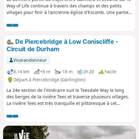
Way of Life continue à travers des champs et des petits
villages pour finir à l'ancienne église d'Escomb. Une partie
de cette balade suit l'Etherley Incline, le tracé du premier
chemin de fer pour passagers au monde. La dernière partie
de la balade suit le même chemin que le Weardale Way.
De Piercebridge à Low Coniscliffe -
Circuit de Durham
Visorandonneur
8,14 km
+8 m
-18 m
2h 20
Facile
Départ à Piercebridge (Darlington)
La 24e section de l'itinéraire suit le Teesdale Way le long
des berges de la rivière Tees et traverse plusieurs villages.
La rivière Tees est très tranquille et pittoresque à cet
endroit, vous aurez donc de nombreuses occasions de vous
arrêter pour profiter du paysage.