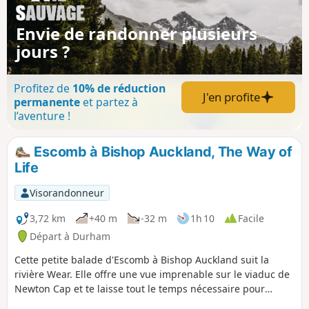
Envie de randonner plusieurs
jours ?
Profitez de
10% de réduction
J'en profite
permanente
et partez à
l’aventure !
Escomb à Bishop Auckland, The Way of
Life
Visorandonneur
3,72 km
+40 m
-32 m
1h 10
Facile
Départ à Durham
Cette petite balade d'Escomb à Bishop Auckland suit la
rivière Wear. Elle offre une vue imprenable sur le viaduc de
Newton Cap et te laisse tout le temps nécessaire pour
explorer Bishop Auckland.