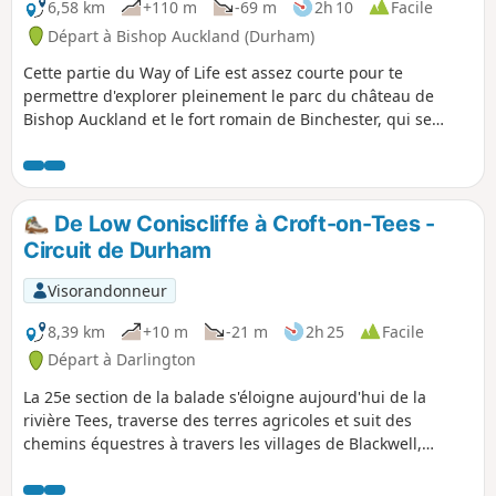
6,58 km
+110 m
-69 m
2h 10
Facile
Départ à Bishop Auckland (Durham)
Cette partie du Way of Life est assez courte pour te
permettre d'explorer pleinement le parc du château de
Bishop Auckland et le fort romain de Binchester, qui se
trouvent à un petit détour du chemin.
De Low Coniscliffe à Croft-on-Tees -
Circuit de Durham
Visorandonneur
8,39 km
+10 m
-21 m
2h 25
Facile
Départ à Darlington
La 25e section de la balade s'éloigne aujourd'hui de la
rivière Tees, traverse des terres agricoles et suit des
chemins équestres à travers les villages de Blackwell,
Stapleton et se termine à Croft-on-Tees.