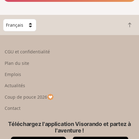
C
R
h
e
o
t
i
o
s
CGU et confidentialité
u
i
r
s
Plan du site
e
s
n
e
Emplois
h
z
Actualités
a
u
u
n
Coup de pouce 2026
t
p
a
Contact
y
s
Téléchargez l'application Visorando et partez à
l'aventure !