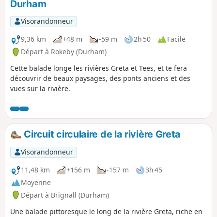
Durham
Visorandonneur
9,36 km
+48 m
-59 m
2h 50
Facile
Départ à Rokeby (Durham)
Cette balade longe les rivières Greta et Tees, et te fera
découvrir de beaux paysages, des ponts anciens et des
vues sur la rivière.
Circuit circulaire de la rivière Greta
Visorandonneur
11,48 km
+156 m
-157 m
3h 45
Moyenne
Départ à Brignall (Durham)
Une balade pittoresque le long de la rivière Greta, riche en