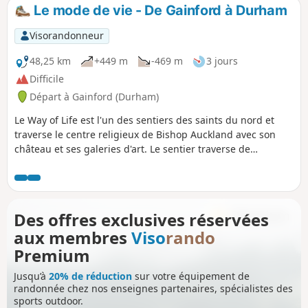
Le mode de vie - De Gainford à Durham
Visorandonneur
48,25 km
+449 m
-469 m
3 jours
Difficile
Départ à Gainford (Durham)
Le Way of Life est l'un des sentiers des saints du nord et
traverse le centre religieux de Bishop Auckland avec son
château et ses galeries d'art. Le sentier traverse de
nombreux villages du comté de Durham, des rives de la
Tees à celles de la Wear. Les vestiges du passé religieux et
industriel du comté de Durham sont visibles tout au long de
la randonnée, notamment l'Etherley Incline, une ancienne
Des offres exclusives réservées
voie ferrée, le Durham médiéval, l'église saxonne d'Escomb
aux membres
Viso
rando
et le fort romain de Binchester.
Premium
Jusqu’à
20% de réduction
sur votre équipement de
randonnée chez nos enseignes partenaires, spécialistes des
sports outdoor.