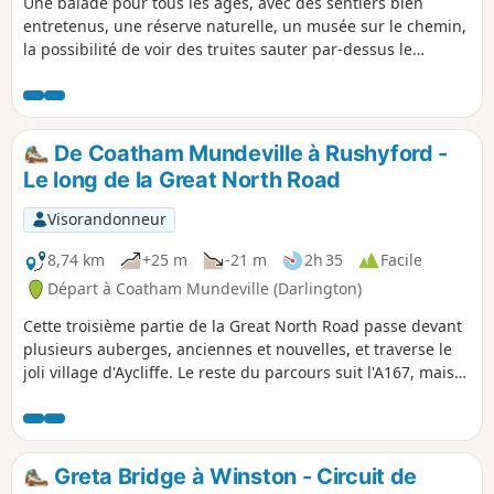
Une balade pour tous les âges, avec des sentiers bien
entretenus, une réserve naturelle, un musée sur le chemin,
la possibilité de voir des truites sauter par-dessus le
barrage sur la rivière Tess, et plein d'endroits sympas pour
manger un morceau ou prendre un café.
De Coatham Mundeville à Rushyford -
Le long de la Great North Road
Visorandonneur
8,74 km
+25 m
-21 m
2h 35
Facile
Départ à Coatham Mundeville (Darlington)
Cette troisième partie de la Great North Road passe devant
plusieurs auberges, anciennes et nouvelles, et traverse le
joli village d'Aycliffe. Le reste du parcours suit l'A167, mais
le chemin est bordé d'arbres sur la majeure partie du trajet
et est donc ombragé en été.
Greta Bridge à Winston - Circuit de