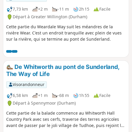
7,73 km
+2 m
-11 m
2h 15
Facile
Départ à Greater Willington (Durham)
Cette partie du Weardale Way suit les méandres de la
rivière Wear. C'est un endroit tranquille avec plein de vues
sur la rivière, qui se termine au pont de Sunderland.
De Whitworth au pont de Sunderland,
The Way of Life
Visorandonneur
6,58 km
+1 m
-68 m
1h 55
Facile
Départ à Spennymoor (Durham)
Cette partie de la balade commence au Whitworth Hall
Country Park avec ses cerfs, traverse des terres agricoles
avant de passer par le joli village de Tudhoe, puis rejoint le
Weardale Way pour une courte section avant d'atteindre la