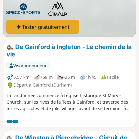
Tester gratuitement
De Gainford à Ingleton - Le chemin de la
vie
Visorandonneur
5,57 km
+68 m
-26 m
1h 45
Facile
Départ à Gainford (Durham)
La randonnée commence à l'église historique St Mary's
Church, sur les rives de la Tees à Gainford, et traverse des
terres agricoles et de jolis villages avant de se terminer à
Ingleton.
De Winston à Piercebridge - Circuit de