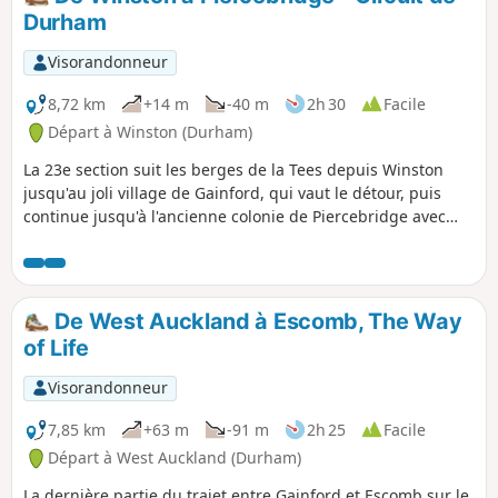
Durham
Visorandonneur
8,72 km
+14 m
-40 m
2h 30
Facile
Départ à Winston (Durham)
La 23e section suit les berges de la Tees depuis Winston
jusqu'au joli village de Gainford, qui vaut le détour, puis
continue jusqu'à l'ancienne colonie de Piercebridge avec
son fort et son pont romains.
De West Auckland à Escomb, The Way
of Life
Visorandonneur
7,85 km
+63 m
-91 m
2h 25
Facile
Départ à West Auckland (Durham)
La dernière partie du trajet entre Gainford et Escomb sur le