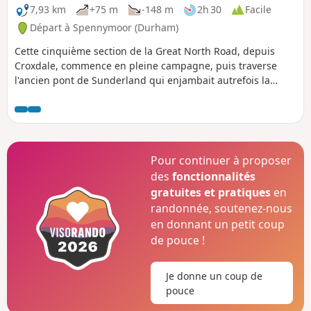
7,93 km
+75 m
-148 m
2h 30
Facile
Départ à Spennymoor (Durham)
Cette cinquième section de la Great North Road, depuis
Croxdale, commence en pleine campagne, puis traverse
l'ancien pont de Sunderland qui enjambait autrefois la
Wear. L'itinéraire passe ensuite devant le rond-point
emblématique Cock o' the North, puis suit South Road,
longe les bâtiments modernes de l'université et descend
New Elvet jusqu'au cœur de la ville de Durham, pour finir
sur la place historique du marché.
Pour continuer à proposer
des
fonctionnalités
gratuites et pratiques
en
randonnée, soutenez-nous
en donnant un petit coup
de pouce !
Je donne un coup de
pouce