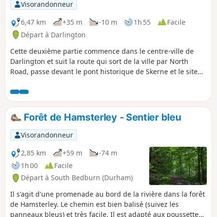
Visorandonneur
6,47 km
+35 m
-10 m
1h 55
Facile
Départ à Darlington
Cette deuxième partie commence dans le centre-ville de
Darlington et suit la route qui sort de la ville par North
Road, passe devant le pont historique de Skerne et le site
ferroviaire de Stockton and Darlington Railway à Hopetown,
jusqu'au village de Coatham Mundeville. Pendant la balade,
garde l'œil ouvert pour découvrir les traces de l'histoire de
cette ville ferroviaire.
Forêt de Hamsterley - Sentier bleu
Visorandonneur
2,85 km
+59 m
-74 m
1h 00
Facile
Départ à South Bedburn (Durham)
Il s'agit d'une promenade au bord de la rivière dans la forêt
de Hamsterley. Le chemin est bien balisé (suivez les
panneaux bleus) et très facile. Il est adapté aux poussettes