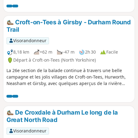
périphérie de la ville de Durham.
Croft-on-Tees à Girsby - Durham Round
Trail
Visorandonneur
8,18 km
+62 m
-47 m
2h 30
Facile
Départ à Croft-on-Tees (North Yorkshire)
La 26e section de la balade continue à travers une belle
campagne et les jolis villages de Croft-on-Tees, Hurworth,
Neasham et Girsby, avec quelques aperçus de la rivière
Tees.
De Croxdale à Durham Le long de la
Great North Road
Visorandonneur