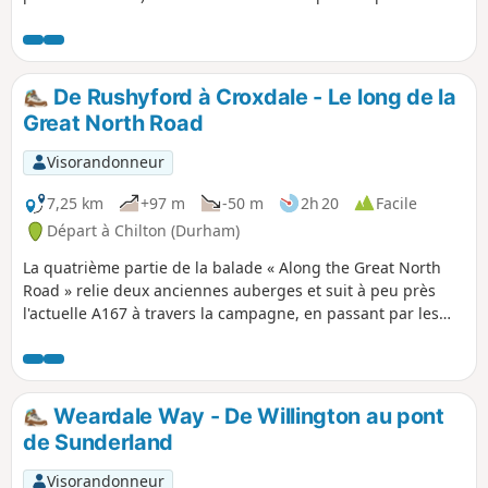
et parfait pour les petites jambes. Il est accessible aux
chiens. Il existe plusieurs autres sentiers pédestres et
pistes cyclables bien balisés dans la forêt.
De Rushyford à Croxdale - Le long de la
Great North Road
Visorandonneur
7,25 km
+97 m
-50 m
2h 20
Facile
Départ à Chilton (Durham)
La quatrième partie de la balade « Along the Great North
Road » relie deux anciennes auberges et suit à peu près
l'actuelle A167 à travers la campagne, en passant par les
anciennes communautés minières de Ferryhill et Chilton. En
chemin, tu trouveras des traces de l'ancienne route postale
si tu fais attention.
Weardale Way - De Willington au pont
de Sunderland
Visorandonneur