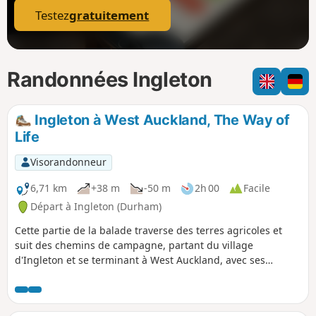
Testez
gratuitement
Randonnées Ingleton
Ingleton à West Auckland, The Way of
Life
Visorandonneur
6,71 km
+38 m
-50 m
2h 00
Facile
Départ à Ingleton (Durham)
Cette partie de la balade traverse des terres agricoles et
suit des chemins de campagne, partant du village
d'Ingleton et se terminant à West Auckland, avec ses
nombreux bâtiments historiques intéressants.