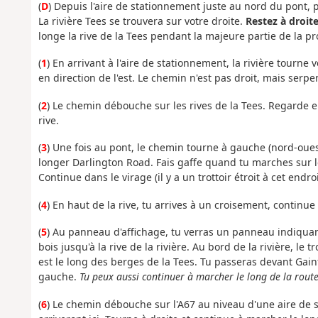
(
D
) Depuis l'aire de stationnement juste au nord du pont,
La rivière Tees se trouvera sur votre droite.
Restez à droit
longe la rive de la Tees pendant la majeure partie de la p
(
1
) En arrivant à l'aire de stationnement, la rivière tourne 
en direction de l'est. Le chemin n'est pas droit, mais serpe
(
2
) Le chemin débouche sur les rives de la Tees. Regarde en
rive.
(
3
) Une fois au pont, le chemin tourne à gauche (nord-ouest
longer Darlington Road. Fais gaffe quand tu marches sur le 
Continue dans le virage (il y a un trottoir étroit à cet endro
(
4
) En haut de la rive, tu arrives à un croisement, continue
(
5
) Au panneau d'affichage, tu verras un panneau indiquan
bois jusqu'à la rive de la rivière. Au bord de la rivière, l
est le long des berges de la Tees. Tu passeras devant Ga
gauche.
Tu peux aussi continuer à marcher le long de la route,
(
6
) Le chemin débouche sur l'A67 au niveau d'une aire de s