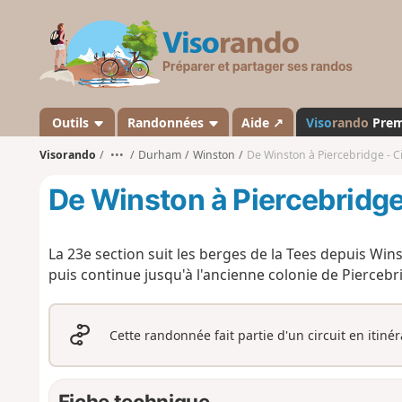
V
i
s
o
r
a
Outils
Randonnées
Aide ↗
Viso
rando
Pre
n
Visorando
•••
Durham
Winston
De Winston à Piercebridge - C
d
o
De Winston à Piercebridge
La 23e section suit les berges de la Tees depuis Winst
puis continue jusqu'à l'ancienne colonie de Piercebr
Cette randonnée fait partie d'un circuit en itiné
Fiche technique