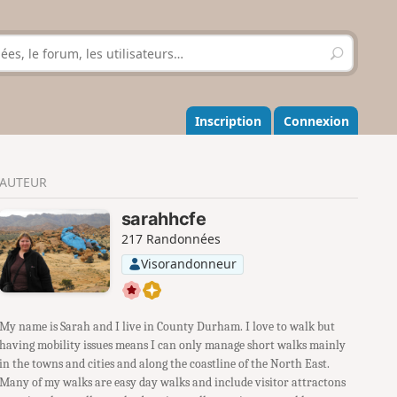
R
e
c
h
e
Inscription
Connexion
r
c
h
AUTEUR
e
r
sarahhcfe
217 Randonnées
Visorandonneur
My name is Sarah and I live in County Durham. I love to walk but
having mobility issues means I can only manage short walks mainly
in the towns and cities and along the coastline of the North East.
Many of my walks are easy day walks and include visitor attractons