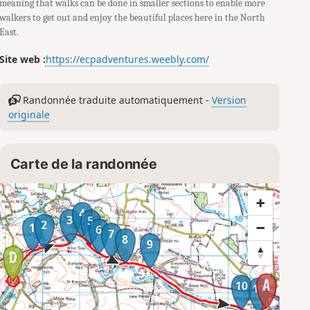
meaning that walks can be done in smaller sections to enable more
walkers to get out and enjoy the beautiful places here in the North
East.
Site web :
https://ecpadventures.weebly.com/
Randonnée traduite automatiquement -
Version
originale
Carte de la randonnée
4
3
5
2
1
6
7
8
9
10
11