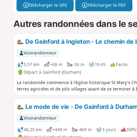
Télécharger le GPX
Télécharger le PDF
Autres randonnées dans le s
De Gainford à Ingleton - Le chemin de l
Visorandonneur
5,57 km
+68 m
-26 m
1h 45
Facile
Départ à Gainford (Durham)
La randonnée commence à l'église historique St Mary's Chur
terres agricoles et de jolis villages avant de se terminer à 
Le mode de vie - De Gainford à Durha
Visorandonneur
48,25 km
+449 m
-469 m
3 jours
Diffic