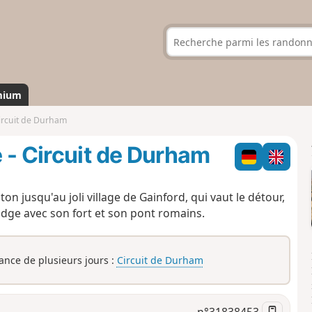
mium
ircuit de Durham
 - Circuit de Durham
on jusqu'au joli village de Gainford, qui vaut le détour,
idge avec son fort et son pont romains.
rance de plusieurs jours :
Circuit de Durham
n°
31838453