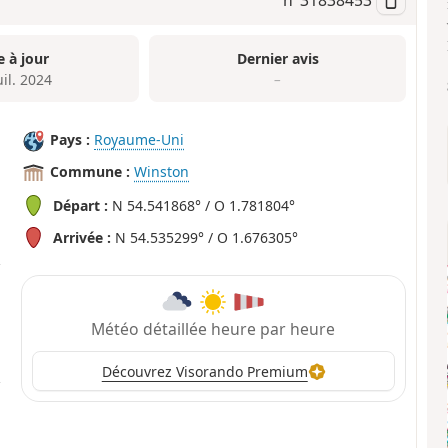
e à jour
Dernier avis
uil. 2024
–
Pays :
Royaume-Uni
Commune :
Winston
Départ :
N 54.541868° / O 1.781804°
Arrivée :
N 54.535299° / O 1.676305°
Météo détaillée heure par heure
Découvrez Visorando Premium