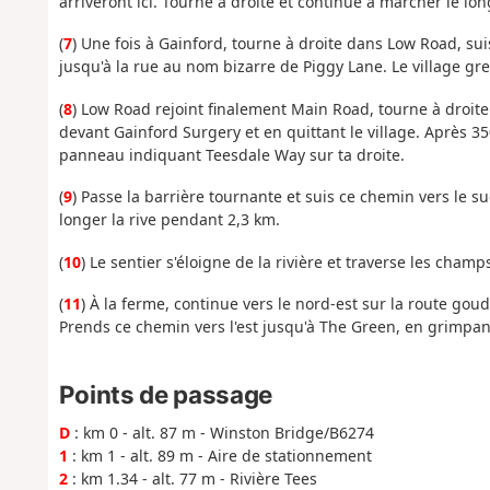
arriveront ici. Tourne à droite et continue à marcher le lon
(
7
) Une fois à Gainford, tourne à droite dans Low Road, sui
jusqu'à la rue au nom bizarre de Piggy Lane. Le village gre
(
8
) Low Road rejoint finalement Main Road, tourne à droite 
devant Gainford Surgery et en quittant le village. Après 3
panneau indiquant Teesdale Way sur ta droite.
(
9
) Passe la barrière tournante et suis ce chemin vers le su
longer la rive pendant 2,3 km.
(
10
) Le sentier s'éloigne de la rivière et traverse les cham
(
11
) À la ferme, continue vers le nord-est sur la route gou
Prends ce chemin vers l'est jusqu'à The Green, en grimpant 
Points de passage
D
: km 0 - alt. 87 m - Winston Bridge/B6274
1
: km 1 - alt. 89 m - Aire de stationnement
2
: km 1.34 - alt. 77 m - Rivière Tees