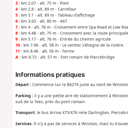
3
: km 2.07 - alt. 75 m - Pont
4
: km 2.8 - alt. 89 m - Carrefour
5
: km 3.1 - alt. 89 m - Tableau d'affichage
6
: km 3.63 - alt. 80 m - A67
7
: km 4 - alt. 78 m - Croisement entre Spa Road et Low Ro
8
: km 4.48 - alt. 75 m - Croisement avec la route principal
9
: km 5.17 - alt. 76 m - Entrée du chemin agricole
10
: km 7.96 - alt. 58 m - Le sentier s'éloigne de la rivière.
11
: km 8.46 - alt. 56 m - Ferme
A
: km 8.72 - alt. 57 m - Fort romain de Piercebridge
Informations pratiques
Départ :
Commence sur la B6274 juste au nord de Winston
Parking :
il y a une petite aire de stationnement à Winston
sud de la Tees, près du pont romain.
Transport
: le bus Arriva X75/X76 relie Darlington, Pierceb
Services
: Il n'y a pas de services à Winston, mais tu trouv