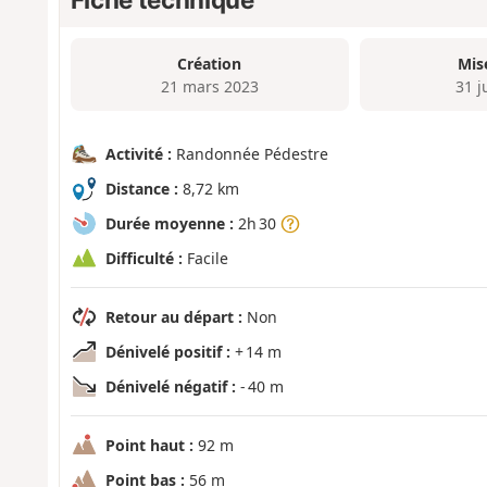
Création
Mis
21 mars 2023
31 j
Activité :
Randonnée Pédestre
Distance :
8,72 km
Durée moyenne :
2h 30
Difficulté :
Facile
Retour au départ :
Non
Dénivelé positif :
+ 14 m
Dénivelé négatif :
- 40 m
Point haut :
92 m
Point bas :
56 m