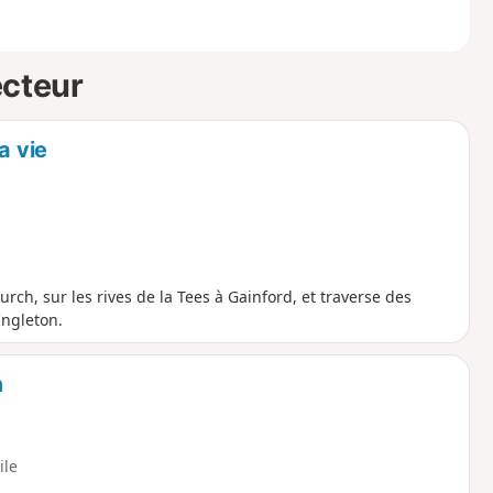
ecteur
a vie
ch, sur les rives de la Tees à Gainford, et traverse des
Ingleton.
m
ile