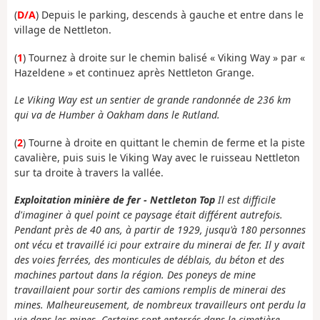
(
D/A
) Depuis le parking, descends à gauche et entre dans le
village de Nettleton.
(
1
) Tournez à droite sur le chemin balisé « Viking Way » par «
Hazeldene » et continuez après Nettleton Grange.
Le Viking Way est un sentier de grande randonnée de 236 km
qui va de Humber à Oakham dans le Rutland.
(
2
) Tourne à droite en quittant le chemin de ferme et la piste
cavalière, puis suis le Viking Way avec le ruisseau Nettleton
sur ta droite à travers la vallée.
Exploitation minière de fer - Nettleton Top
Il est difficile
d'imaginer à quel point ce paysage était différent autrefois.
Pendant près de 40 ans, à partir de 1929, jusqu'à 180 personnes
ont vécu et travaillé ici pour extraire du minerai de fer. Il y avait
des voies ferrées, des monticules de déblais, du béton et des
machines partout dans la région. Des poneys de mine
travaillaient pour sortir des camions remplis de minerai des
mines. Malheureusement, de nombreux travailleurs ont perdu la
vie dans les mines. Certains sont enterrés dans le cimetière