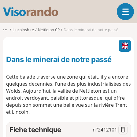
V
O
i
u
s
v
o
•••
Lincolnshire
Nettleton CP
Dans le minerai de notre passé
r
r
i
a
r
n
l
d
Dans le minerai de notre passé
a
o
n
a
Cette balade traverse une zone qui était, il y a encore
v
quelques décennies, l'une des plus industrialisées des
i
Wolds. Aujourd'hui, la vallée de Nettleton est un
g
endroit verdoyant, paisible et pittoresque, qui offre
a
t
depuis son sommet une belle vue sur la rivière Trent
i
et Lincoln.
o
n
Fiche technique
n°
2412101