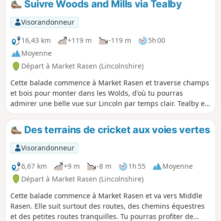
Suivre Woods and Mills via Tealby
le Lincolnshire.
Visorandonneur
16,43 km
+119 m
-119 m
5h 00
Moyenne
Départ à Market Rasen (Lincolnshire)
Cette balade commence à Market Rasen et traverse champs
et bois pour monter dans les Wolds, d'où tu pourras
admirer une belle vue sur Lincoln par temps clair. Tealby est
sans doute l'un des plus jolis villages des Wolds ; c'est un
bon endroit pour faire une pause ou se rafraîchir.
Des terrains de cricket aux voies vertes
Visorandonneur
6,67 km
+9 m
-8 m
1h 55
Moyenne
Départ à Market Rasen (Lincolnshire)
Cette balade commence à Market Rasen et va vers Middle
Rasen. Elle suit surtout des routes, des chemins équestres
et des petites routes tranquilles. Tu pourras profiter de