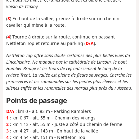
voisin de Claxby.
(
3
) En haut de la vallée, prenez à droite sur un chemin
cavalier qui mène à la route.
(
4
) Tourne à droite sur la route, continue en passant
Nettleton Top et retourne au parking (
D/A
).
Nettleton Top offre sans doute certaines des plus belles vues du
Lincolnshire. Ne manque pas la cathédrale de Lincoln, le pont
Humber Bridge et les tours de refroidissement le long de la
rivière Trent. La vallée est pleine de fleurs sauvages. Cherche les
primevères et les campanules sur les pentes plus élevées et les
silènes enflés et les renoncules des marais plus près du ruisseau.
Points de passage
D/A
: km 0 - alt. 83 m - Parking Ramblers
1
: km 0.67 - alt. 55 m - Chemin des Vikings
2
: km 1.13 - alt. 55 m - Juste à côté du chemin de ferme
3
: km 4.27 - alt. 143 m - En haut de la vallée
4
: km 4.54 - alt. 151 m - Nettleton Top