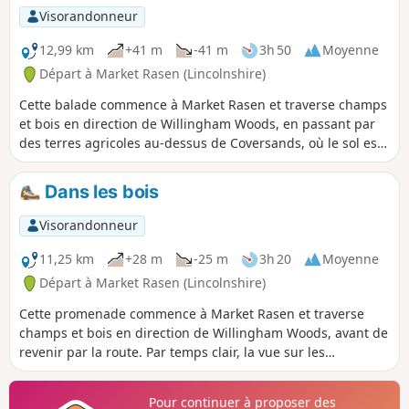
Visorandonneur
12,99 km
+41 m
-41 m
3h 50
Moyenne
Départ à Market Rasen (Lincolnshire)
Cette balade commence à Market Rasen et traverse champs
et bois en direction de Willingham Woods, en passant par
des terres agricoles au-dessus de Coversands, où le sol est
très profond et acide. Par temps clair, la vue sur les
Lincolnshire Wolds est impressionnante et tu pourras peut-
Dans les bois
être apercevoir la tour radar de Claxby à l'horizon.
Visorandonneur
11,25 km
+28 m
-25 m
3h 20
Moyenne
Départ à Market Rasen (Lincolnshire)
Cette promenade commence à Market Rasen et traverse
champs et bois en direction de Willingham Woods, avant de
revenir par la route. Par temps clair, la vue sur les
Lincolnshire Wolds est impressionnante et vous pourrez
peut-être apercevoir la tour radar de Claxby à l'horizon.
Pour continuer à proposer des