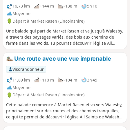
16,73 km
+144 m
-138 m
5h 10
Moyenne
Départ à Market Rasen (Lincolnshire)
Une balade qui part de Market Rasen et va jusqu'à Walesby,
à travers des paysages variés, des bois aux chemins de
ferme dans les Wolds. Tu pourras découvrir l'église All
Saints de Walesby, surnommée « Ramblers' Church »
(l'église des randonneurs), et profiter de vues incroyables
Une route avec une vue imprenable
sur le Lincolnshire.
Visorandonneur
11,89 km
+110 m
-104 m
3h 45
Moyenne
Départ à Market Rasen (Lincolnshire)
Cette balade commence à Market Rasen et va vers Walesby,
principalement sur des routes et des chemins tranquilles,
ce qui te permet de découvrir l'église All Saints de Walesby,
affectueusement surnommée « Ramblers' Church » (l'église
des randonneurs), et d'admirer des vues spectaculaires sur