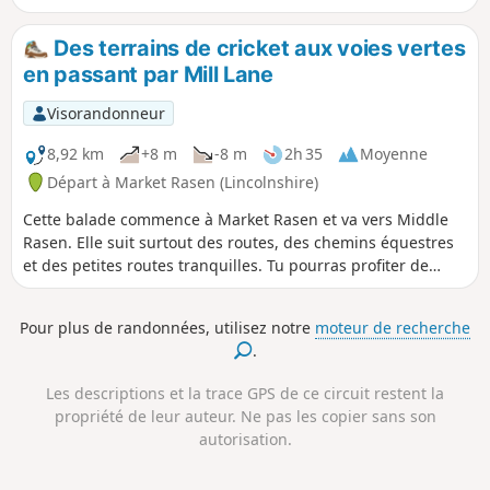
superbes vues sur les Lincolnshire Wolds pendant cette
balade.
Des terrains de cricket aux voies vertes
en passant par Mill Lane
Visorandonneur
8,92 km
+8 m
-8 m
2h 35
Moyenne
Départ à Market Rasen (Lincolnshire)
Cette balade commence à Market Rasen et va vers Middle
Rasen. Elle suit surtout des routes, des chemins équestres
et des petites routes tranquilles. Tu pourras profiter de
superbes vues sur les Lincolnshire Wolds pendant cette
balade.
Pour plus de randonnées, utilisez notre
moteur de recherche
.
Les descriptions et la trace GPS de ce circuit restent la
propriété de leur auteur. Ne pas les copier sans son
autorisation.