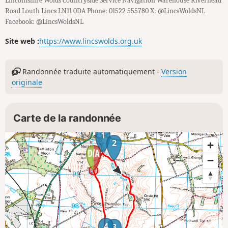
Lincolnshire Wolds Countryside Service Navigation Warehouse Riverhead
Road Louth Lincs LN11 0DA Phone: 01522 555780 X: @LincsWoldsNL
Facebook: @LincsWoldsNL
Site web :
https://www.lincswolds.org.uk
Randonnée traduite automatiquement -
Version
originale
Carte de la randonnée
1
2
4
3