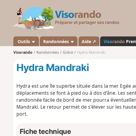
V
i
s
o
r
a
Outils
Randonnées
Aide ↗
Viso
rando
Pre
n
Visorando
Randonnées
Grèce
Hydra Mandraki
d
o
Hydra Mandraki
Hydra est une île superbe située dans la mer Egée au
déplacements se font à pied ou à dos d’âne. Les se
randonnée facile de bord de mer pourra éventuelle
Mandraki. Le retour permet de s'élever sur les haut
port.
Fiche technique