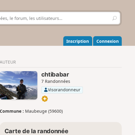
R
e
c
h
e
Inscription
Connexion
r
c
h
AUTEUR
e
r
chtibabar
7 Randonnées
Visorandonneur
Commune :
Maubeuge (59600)
Carte de la randonnée