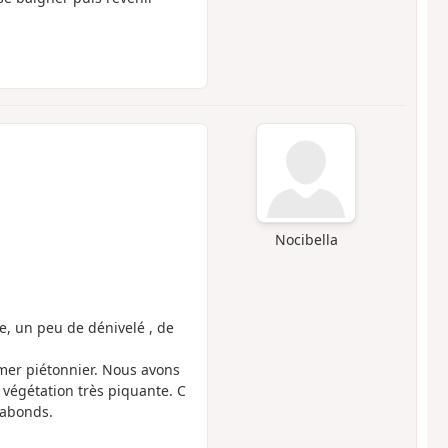
Nocibella
e, un peu de dénivelé , de
e mer piétonnier. Nous avons
 végétation très piquante. C
éabonds.