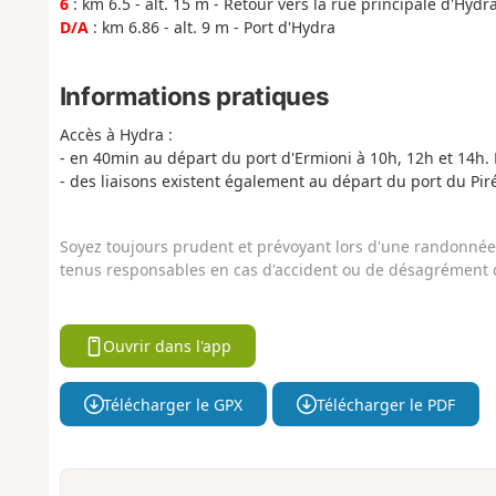
6
: km 6.5 - alt. 15 m - Retour vers la rue principale d'Hydra
D/A
: km 6.86 - alt. 9 m - Port d'Hydra
Informations pratiques
Accès à Hydra :
- en 40min au départ du port d'Ermioni à 10h, 12h et 14h
- des liaisons existent également au départ du port du Pir
Soyez toujours prudent et prévoyant lors d'une randonnée. 
tenus responsables en cas d'accident ou de désagrément q
Ouvrir dans l'app
Télécharger le GPX
Télécharger le PDF