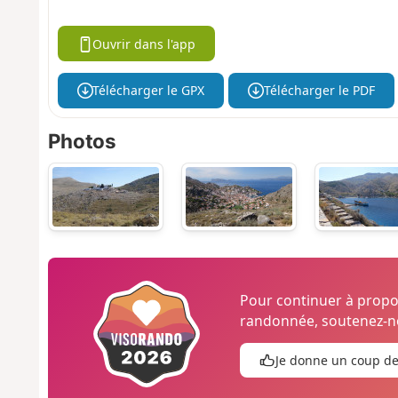
Ouvrir dans l'app
Télécharger le GPX
Télécharger le PDF
Photos
Pour continuer à prop
randonnée, soutenez-no
Je donne un coup d