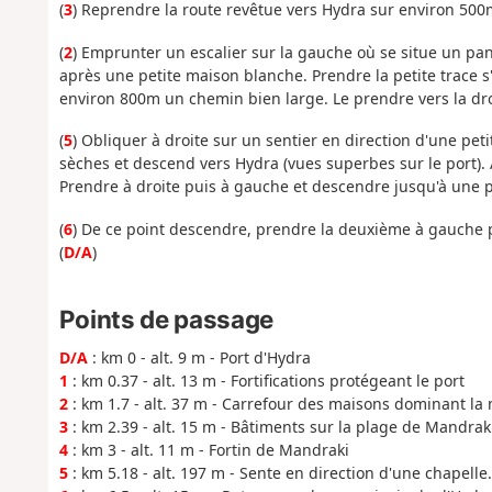
(
3
) Reprendre la route revêtue vers Hydra sur environ 50
(
2
) Emprunter un escalier sur la gauche où se situe un pa
après une petite maison blanche. Prendre la petite trace s
environ 800m un chemin bien large. Le prendre vers la dr
(
5
) Obliquer à droite sur un sentier en direction d'une pet
sèches et descend vers Hydra (vues superbes sur le port).
Prendre à droite puis à gauche et descendre jusqu'à une pet
(
6
) De ce point descendre, prendre la deuxième à gauche p
(
D/A
)
Points de passage
D/A
: km 0 - alt. 9 m - Port d'Hydra
1
: km 0.37 - alt. 13 m - Fortifications protégeant le port
2
: km 1.7 - alt. 37 m - Carrefour des maisons dominant la
3
: km 2.39 - alt. 15 m - Bâtiments sur la plage de Mandraki
4
: km 3 - alt. 11 m - Fortin de Mandraki
5
: km 5.18 - alt. 197 m - Sente en direction d'une chapelle.