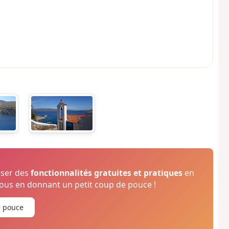
oser des
fonctionnalités gratuites et pratiques
en
us en donnant un petit coup de pouce !
e pouce