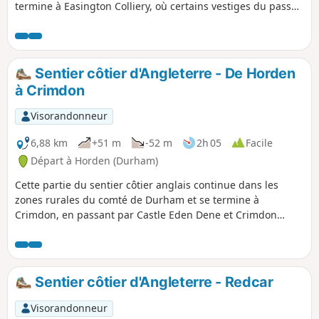
termine à Easington Colliery, où certains vestiges du passé
minier de la région sont encore visibles. La plage vaut le
détour, mais elle était autrefois le site de décharge des
déchets de la mine. Une cage d'extraction est visible dans la
réserve naturelle et l'ancien bureau de paiement est
Sentier côtier d'Angleterre - De Horden
aujourd'hui un café.
à Crimdon
Visorandonneur
6,88 km
+51 m
-52 m
2h 05
Facile
Départ à Horden (Durham)
Cette partie du sentier côtier anglais continue dans les
zones rurales du comté de Durham et se termine à
Crimdon, en passant par Castle Eden Dene et Crimdon
Dene, pour finir dans un parc de vacances très prisé. Tu
pourras explorer des réserves naturelles et des formations
rocheuses, ainsi que de longues plages de sable et des
dunes. Cette partie comporte quelques pentes raides et des
Sentier côtier d'Angleterre - Redcar
marches et n'est donc pas accessible.
Visorandonneur