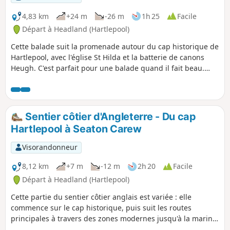
4,83 km
+24 m
-26 m
1h 25
Facile
Départ à Headland (Hartlepool)
Cette balade suit la promenade autour du cap historique de
Hartlepool, avec l'église St Hilda et la batterie de canons
Heugh. C'est parfait pour une balade quand il fait beau.
Cherche les panneaux d'information avec le célèbre singe
de Hartlepool.
Sentier côtier d'Angleterre - Du cap
Hartlepool à Seaton Carew
Visorandonneur
8,12 km
+7 m
-12 m
2h 20
Facile
Départ à Headland (Hartlepool)
Cette partie du sentier côtier anglais est variée : elle
commence sur le cap historique, puis suit les routes
principales à travers des zones modernes jusqu'à la marina
et le front de mer à Seaton Carew. L'itinéraire passe par