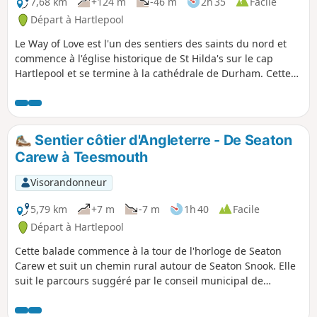
7,68 km
+124 m
-46 m
2h 35
Facile
Départ à Hartlepool
Le Way of Love est l'un des sentiers des saints du nord et
commence à l'église historique de St Hilda's sur le cap
Hartlepool et se termine à la cathédrale de Durham. Cette
deuxième partie de la promenade traverse quelques
villages ainsi que des terres agricoles et des bois, en
passant par Crimdon Beck et Bellows Burn.
Sentier côtier d'Angleterre - De Seaton
Carew à Teesmouth
Visorandonneur
5,79 km
+7 m
-7 m
1h 40
Facile
Départ à Hartlepool
Cette balade commence à la tour de l'horloge de Seaton
Carew et suit un chemin rural autour de Seaton Snook. Elle
suit le parcours suggéré par le conseil municipal de
Hartlepool, Seaton Snook Stroll, mais si tu veux la combiner
avec d'autres sections du sentier côtier anglais, continue