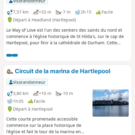
Visorandonneur
7,57 km
+33 m
-7 m
2h 15
Facile
Départ à Headland (Hartlepool)
Le Way of Love est l'un des sentiers des saints du nord et
commence à l'église historique de St Hilda's, sur le cap de
Hartlepool, pour finir à la cathédrale de Durham. Cette
première étape suit le sentier côtier anglais/Durham
Heritage Coast, du cap de Hartlepool jusqu'à la périphérie
de la gare de Hart, offrant un aperçu de l'histoire et des
vues incroyables sur la mer du Nord.
Circuit de la marina de Hartlepool
Visorandonneur
3,80 km
+10 m
-10 m
1h 05
Facile
Départ à Hartlepool
Cette courte promenade accessible
commence sur la place historique de
l'église et fait le tour de la marina en