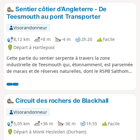
Sentier côtier d'Angleterre - De
Teesmouth au pont Transporter
Visorandonneur
8,12 km
+8 m
-4 m
2h 20
Facile
Départ à Hartlepool
Cette partie du sentier serpente à travers la zone
industrielle de Teesmouth qui, étonnamment, est parsemée
de marais et de réserves naturelles, dont le RSPB Salthome.
C'est un sentier assez facile, principalement pavé et plat,
avec des endroits où s'arrêter pour observer les phoques
depuis des affûts spécialement aménagés.
Circuit des rochers de Blackhall
Visorandonneur
5,05 km
+36 m
-36 m
1h 35
Facile
Départ à Monk Hesleden (Durham)