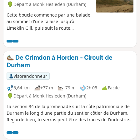
Départ à Monk Hesleden (Durham)
Cette boucle commence par une balade
au sommet d'une falaise jusqu'à
Limekiln Gill, puis suit la route
principale pour revenir à Crimdon Dene
en passant sous le spectaculaire viaduc
et en suivant Crimdon Beck vers les
dunes, d'où l'on peut admirer le cap
De Crimdon à Horden - Circuit de
Hartlepool et la jetée de Steetley.
Durham
Visorandonneur
6,64 km
+77 m
-79 m
2h 05
Facile
Départ à Monk Hesleden (Durham)
La section 34 de la promenade suit la côte patrimoniale de
Durham le long d'une partie du sentier côtier de Durham.
Regarde bien, tu verras peut-être des traces de l'industrie
minière qui était très présente le long de cette partie de la
côte. En chemin, tu devras traverser plusieurs dénettes et
gills côtiers.