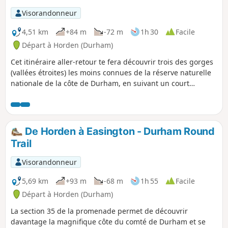
Visorandonneur
4,51 km
+84 m
-72 m
1h 30
Facile
Départ à Horden (Durham)
Cet itinéraire aller-retour te fera découvrir trois des gorges
(vallées étroites) les moins connues de la réserve naturelle
nationale de la côte de Durham, en suivant un court
tronçon de l'England Coast Path/Durham Heritage Coast
Path qui offre une vue imprenable sur la côte.
De Horden à Easington - Durham Round
Trail
Visorandonneur
5,69 km
+93 m
-68 m
1h 55
Facile
Départ à Horden (Durham)
La section 35 de la promenade permet de découvrir
davantage la magnifique côte du comté de Durham et se