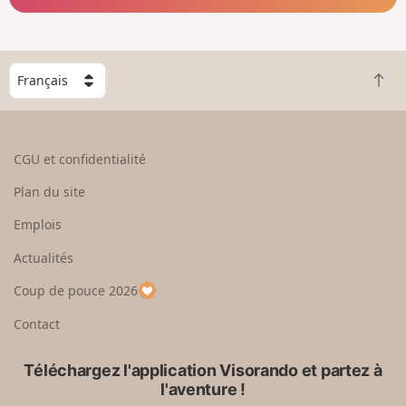
C
R
h
e
o
t
i
o
s
CGU et confidentialité
u
i
r
s
Plan du site
e
s
n
e
Emplois
h
z
Actualités
a
u
u
n
Coup de pouce 2026
t
p
a
Contact
y
s
Téléchargez l'application Visorando et partez à
l'aventure !