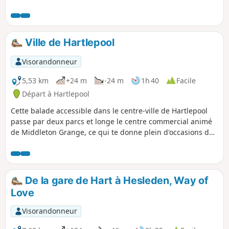
passant devant la célèbre statue du
singe de Hartlepool, les nouveaux
aménagements et certains des
bâtiments historiques du quartier.
Ville de Hartlepool
Visorandonneur
5,53 km
+24 m
-24 m
1h 40
Facile
Départ à Hartlepool
Cette balade accessible dans le centre-ville de Hartlepool
passe par deux parcs et longe le centre commercial animé
de Middleton Grange, ce qui te donne plein d'occasions de
t'arrêter pour prendre un café ou juste profiter des parcs.
De la gare de Hart à Hesleden, Way of
Love
Visorandonneur