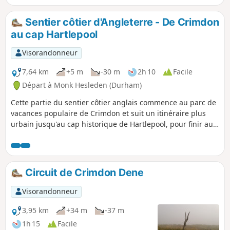
vers l'ouest à (5).
Sentier côtier d'Angleterre - De Crimdon
au cap Hartlepool
Visorandonneur
7,64 km
+5 m
-30 m
2h 10
Facile
Départ à Monk Hesleden (Durham)
Cette partie du sentier côtier anglais commence au parc de
vacances populaire de Crimdon et suit un itinéraire plus
urbain jusqu'au cap historique de Hartlepool, pour finir aux
remparts de la vieille ville.
Circuit de Crimdon Dene
Visorandonneur
3,95 km
+34 m
-37 m
1h 15
Facile