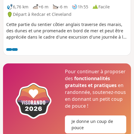
6,76 km
+6 m
-6 m
1h 55
Facile
Départ à Redcar et Cleveland
Cette partie du sentier côtier anglais traverse des marais,
des dunes et une promenade en bord de mer et peut être
appréciée dans le cadre d'une excursion d'une journée à la
plage. Dès le début de la balade, tu pourras voir les
vestiges de l'aciérie, aujourd'hui désaffectée, au-delà du
terrain de golf.
Pour continuer à proposer
des
fonctionnalités
gratuites et pratiques
en
randonnée, soutenez-nous
en donnant un petit coup
de pouce !
Je donne un coup de
pouce