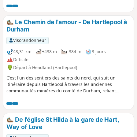
certains des sites les plus intéressants de Hartlepool, qui
valent bien un petit détour.
Le Chemin de l'amour - De Hartlepool à
Durham
Visorandonneur
48,31 km
+438 m
-384 m
3 jours
Difficile
Départ à Headland (Hartlepool)
C'est l'un des sentiers des saints du nord, qui suit un
itinéraire depuis Hartlepool à travers les anciennes
communautés minières du comté de Durham, reliant
l'église historique St Hilda's Church sur le cap Hartlepool à
la cathédrale de Durham. Cet itinéraire est en grande partie
rural et permet de découvrir certaines des plus belles
parties du comté de Durham.
De l'église St Hilda à la gare de Hart,
Way of Love