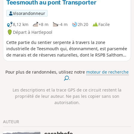
Teesmouth au pont Transporter
Visorandonneur
8,12 km
+8 m
-4 m
2h 20
Facile
Départ à Hartlepool
Cette partie du sentier serpente à travers la zone
industrielle de Teesmouth qui, étonnamment, est parsemée
de marais et de réserves naturelles, dont le RSPB Salthome.
C'est un sentier assez facile, principalement pavé et plat,
avec des endroits où s'arrêter pour observer les phoques
Pour plus de randonnées, utilisez notre
moteur de recherche
depuis des affûts spécialement aménagés.
.
Les descriptions et la trace GPS de ce circuit restent la
propriété de leur auteur. Ne pas les copier sans son
autorisation.
AUTEUR
sarahhcfe