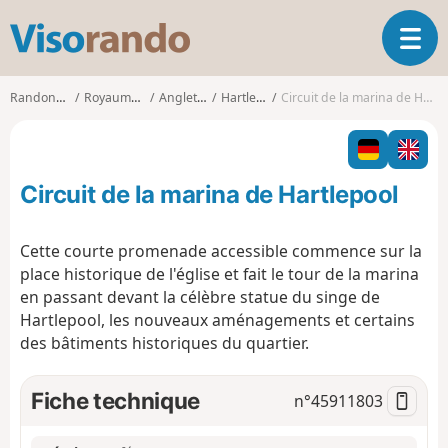
V
O
i
u
s
v
o
Randonnées
Royaume-Uni
Angleterre
Hartlepool
Circuit de la marina de Hartlepool
r
r
i
a
r
n
l
d
Circuit de la marina de Hartlepool
a
o
n
a
Cette courte promenade accessible commence sur la
v
place historique de l'église et fait le tour de la marina
i
en passant devant la célèbre statue du singe de
g
Hartlepool, les nouveaux aménagements et certains
a
t
des bâtiments historiques du quartier.
i
o
Fiche technique
n°
45911803
n