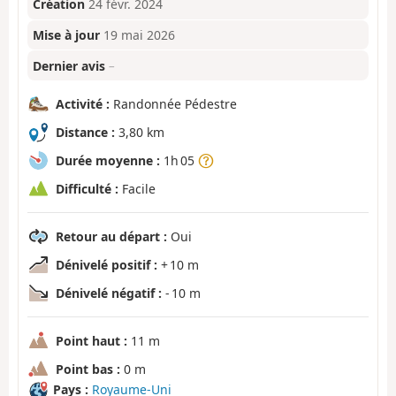
Création
24 févr. 2024
Mise à jour
19 mai 2026
Dernier avis
–
Activité :
Randonnée Pédestre
Distance :
3,80 km
Durée moyenne :
1h 05
Difficulté :
Facile
Retour au départ :
Oui
Dénivelé positif :
+ 10 m
Dénivelé négatif :
- 10 m
Point haut :
11 m
Point bas :
0 m
Pays :
Royaume-Uni