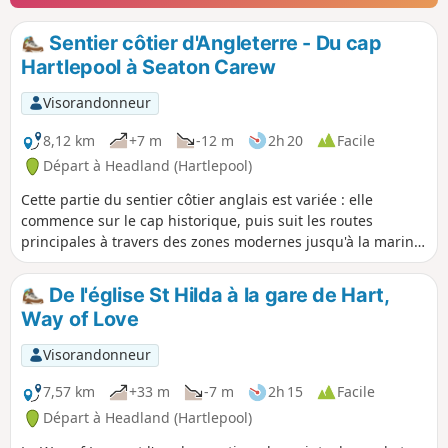
Sentier côtier d'Angleterre - Du cap
Hartlepool à Seaton Carew
Visorandonneur
8,12 km
+7 m
-12 m
2h 20
Facile
Départ à Headland (Hartlepool)
Cette partie du sentier côtier anglais est variée : elle
commence sur le cap historique, puis suit les routes
principales à travers des zones modernes jusqu'à la marina
et le front de mer à Seaton Carew. L'itinéraire passe par
certains des sites les plus intéressants de Hartlepool, qui
De l'église St Hilda à la gare de Hart,
valent bien un petit détour.
Way of Love
Visorandonneur
7,57 km
+33 m
-7 m
2h 15
Facile
Départ à Headland (Hartlepool)