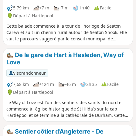
5,79 km
+7 m
-7 m
1h 40
Facile
Départ à Hartlepool
Cette balade commence à la tour de l'horloge de Seaton
Carew et suit un chemin rural autour de Seaton Snook. Elle
suit le parcours suggéré par le conseil municipal de
Hartlepool, Seaton Snook Stroll, mais si tu veux la combiner
avec d'autres sections du sentier côtier anglais, continue
De la gare de Hart à Hesleden, Way of
vers l'ouest à (5).
Love
Visorandonneur
7,68 km
+124 m
-46 m
2h 35
Facile
Départ à Hartlepool
Le Way of Love est l'un des sentiers des saints du nord et
commence à l'église historique de St Hilda's sur le cap
Hartlepool et se termine à la cathédrale de Durham. Cette
deuxième partie de la promenade traverse quelques
villages ainsi que des terres agricoles et des bois, en
Sentier côtier d'Angleterre - De
passant par Crimdon Beck et Bellows Burn.