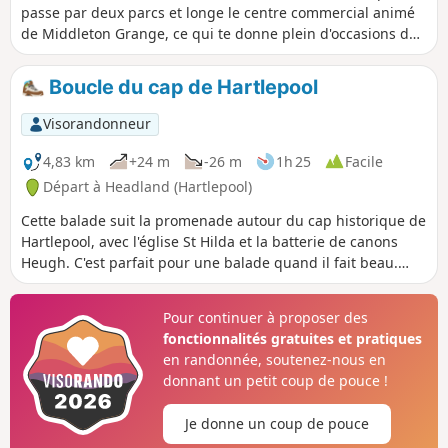
passe par deux parcs et longe le centre commercial animé
de Middleton Grange, ce qui te donne plein d'occasions de
t'arrêter pour prendre un café ou juste profiter des parcs.
Boucle du cap de Hartlepool
Visorandonneur
4,83 km
+24 m
-26 m
1h 25
Facile
Départ à Headland (Hartlepool)
Cette balade suit la promenade autour du cap historique de
Hartlepool, avec l'église St Hilda et la batterie de canons
Heugh. C'est parfait pour une balade quand il fait beau.
Cherche les panneaux d'information avec le célèbre singe
de Hartlepool.
Pour continuer à proposer des
fonctionnalités gratuites et pratiques
en randonnée, soutenez-nous en
donnant un petit coup de pouce !
Je donne un coup de pouce