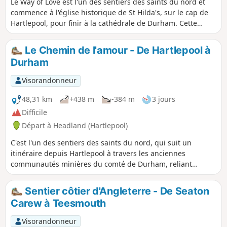
Le Way of Love est l'un des sentiers des saints du nord et
commence à l'église historique de St Hilda's, sur le cap de
Hartlepool, pour finir à la cathédrale de Durham. Cette
première étape suit le sentier côtier anglais/Durham
Heritage Coast, du cap de Hartlepool jusqu'à la périphérie
Le Chemin de l'amour - De Hartlepool à
de la gare de Hart, offrant un aperçu de l'histoire et des
Durham
vues incroyables sur la mer du Nord.
Visorandonneur
48,31 km
+438 m
-384 m
3 jours
Difficile
Départ à Headland (Hartlepool)
C'est l'un des sentiers des saints du nord, qui suit un
itinéraire depuis Hartlepool à travers les anciennes
communautés minières du comté de Durham, reliant
l'église historique St Hilda's Church sur le cap Hartlepool à
la cathédrale de Durham. Cet itinéraire est en grande partie
Sentier côtier d'Angleterre - De Seaton
rural et permet de découvrir certaines des plus belles
Carew à Teesmouth
parties du comté de Durham.
Visorandonneur