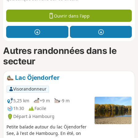
Ouvrir dans l'app
Autres randonnées dans le
secteur
Lac Öjendorfer
Visorandonneur
5,25 km
+9 m
-9 m
1h 30
Facile
Départ à Hambourg
Petite balade autour du lac Öjendorfer
See, à l'est de Hambourg. En été, on