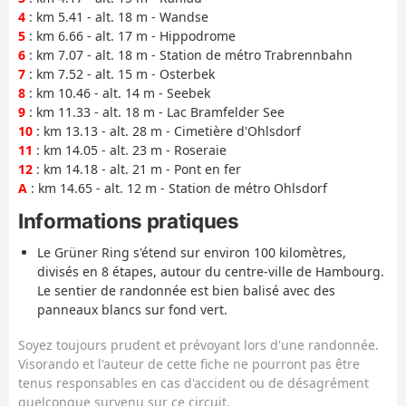
4
: km 5.41 - alt. 18 m - Wandse
5
: km 6.66 - alt. 17 m - Hippodrome
6
: km 7.07 - alt. 18 m - Station de métro Trabrennbahn
7
: km 7.52 - alt. 15 m - Osterbek
8
: km 10.46 - alt. 14 m - Seebek
9
: km 11.33 - alt. 18 m - Lac Bramfelder See
10
: km 13.13 - alt. 28 m - Cimetière d'Ohlsdorf
11
: km 14.05 - alt. 23 m - Roseraie
12
: km 14.18 - alt. 21 m - Pont en fer
A
: km 14.65 - alt. 12 m - Station de métro Ohlsdorf
Informations pratiques
Le Grüner Ring s'étend sur environ 100 kilomètres,
divisés en 8 étapes, autour du centre-ville de Hambourg.
Le sentier de randonnée est bien balisé avec des
panneaux blancs sur fond vert.
Soyez toujours prudent et prévoyant lors d'une randonnée.
Visorando et l'auteur de cette fiche ne pourront pas être
tenus responsables en cas d'accident ou de désagrément
quelconque survenu sur ce circuit.