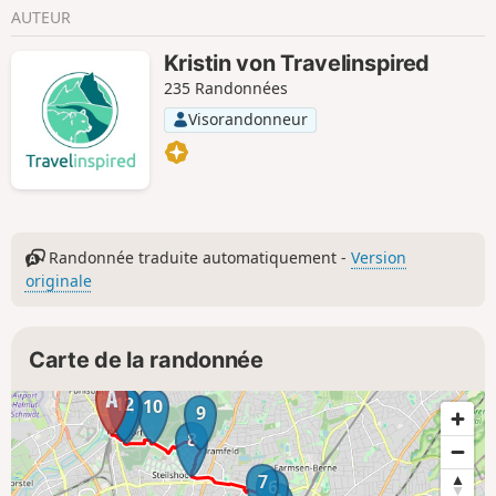
AUTEUR
Kristin von Travelinspired
235 Randonnées
Visorandonneur
Randonnée traduite automatiquement -
Version
originale
Carte de la randonnée
12
11
10
9
8
7
6