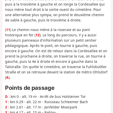
puis à la troisième à gauche et on longe la Cordesallee qui
nous mène tout droit à la sortie ouest du cimetière. Pour
une alternative plus sympa, on prend le deuxième chemin
de sable à gauche, puis le troisième à droite.
(
11
) Le chemin nous mène à la roseraie et au pont
historique en fer (
12
). Le long du parcours, il y a aussi
plusieurs panneaux d'information sur un petit sentier
pédagogique. Après le pont, on tourne à gauche, puis
encore à gauche. On est de retour dans la Cordesallee et on
prend la prochaine à droite, on traverse la rue, on tourne à
gauche, puis la 4e à droite et encore à gauche dans la
Talstraße. On quitte le cimetière, on traverse la Fuhlsbüttler
Straße et on se retrouve devant la station de métro Ohlsdorf
(
A
).
Points de passage
D
: km 0 - alt. 19 m - Arrêt de bus Holsteiner Tor
1
: km 0.29 - alt. 22 m - Ruisseau Schleemer Bach
2
: km 2.61 - alt. 17 m - Jenfelder Moorpark
3
: km 4.17 - alt. 15 m - Rahlau