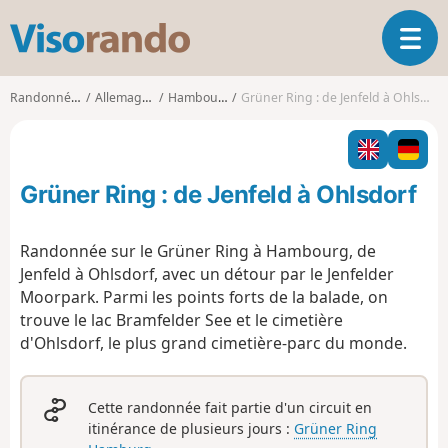
V
O
i
u
s
v
o
Randonnées
Allemagne
Hambourg
Grüner Ring : de Jenfeld à Ohlsdorf
r
r
i
a
r
n
l
d
Grüner Ring : de Jenfeld à Ohlsdorf
a
o
n
a
Randonnée sur le Grüner Ring à Hambourg, de
v
Jenfeld à Ohlsdorf, avec un détour par le Jenfelder
i
Moorpark. Parmi les points forts de la balade, on
g
trouve le lac Bramfelder See et le cimetière
a
t
d'Ohlsdorf, le plus grand cimetière-parc du monde.
i
o
n
Cette randonnée fait partie d'un circuit en
itinérance de plusieurs jours :
Grüner Ring