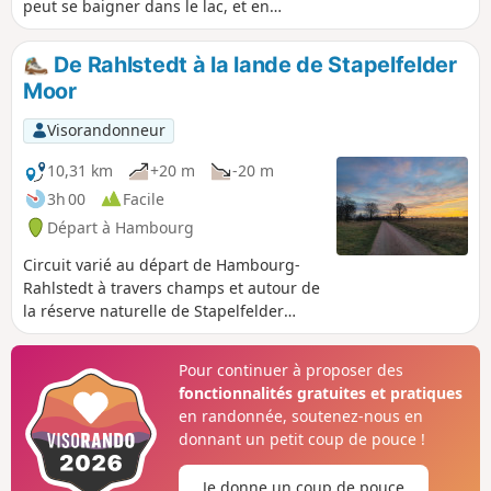
peut se baigner dans le lac, et en
automne, les feuilles colorées sur la rive
ouest sont super belles.
De Rahlstedt à la lande de Stapelfelder
Moor
Visorandonneur
10,31 km
+20 m
-20 m
3h 00
Facile
Départ à Hambourg
Circuit varié au départ de Hambourg-
Rahlstedt à travers champs et autour de
la réserve naturelle de Stapelfelder
Moor. On y observe souvent des
chevreuils, des lièvres, des grues et des
Pour continuer à proposer des
oies.
fonctionnalités gratuites et pratiques
en randonnée, soutenez-nous en
donnant un petit coup de pouce !
Je donne un coup de pouce