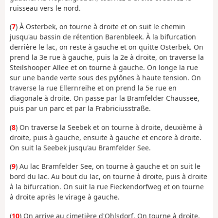
ruisseau vers le nord.
(
7
) À Osterbek, on tourne à droite et on suit le chemin
jusqu'au bassin de rétention Barenbleek. À la bifurcation
derrière le lac, on reste à gauche et on quitte Osterbek. On
prend la 3e rue à gauche, puis la 2e à droite, on traverse la
Steilshooper Allee et on tourne à gauche. On longe la rue
sur une bande verte sous des pylônes à haute tension. On
traverse la rue Ellernreihe et on prend la 5e rue en
diagonale à droite. On passe par la Bramfelder Chaussee,
puis par un parc et par la Frabriciusstraße.
(
8
) On traverse la Seebek et on tourne à droite, deuxième à
droite, puis à gauche, ensuite à gauche et encore à droite.
On suit la Seebek jusqu'au Bramfelder See.
(
9
) Au lac Bramfelder See, on tourne à gauche et on suit le
bord du lac. Au bout du lac, on tourne à droite, puis à droite
à la bifurcation. On suit la rue Fieckendorfweg et on tourne
à droite après le virage à gauche.
(
10
) On arrive au cimetière d'Ohlsdorf. On tourne à droite,