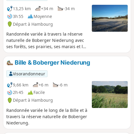
Park en passant par le Blohms Park.
13,25 km
+34 m
-34 m
3h 55
Moyenne
Départ à Hambourg
Randonnée variée à travers la réserve
naturelle de Boberger Niederung avec
ses forêts, ses prairies, ses marais et les
dunes de Boberg, les dernières dunes
mobiles de Hambourg.
Bille & Boberger Niederung
Visorandonneur
9,66 km
+6 m
-6 m
2h 45
Facile
Départ à Hambourg
Randonnée variée le long de la Bille et à
travers la réserve naturelle de Boberger
Niederung.