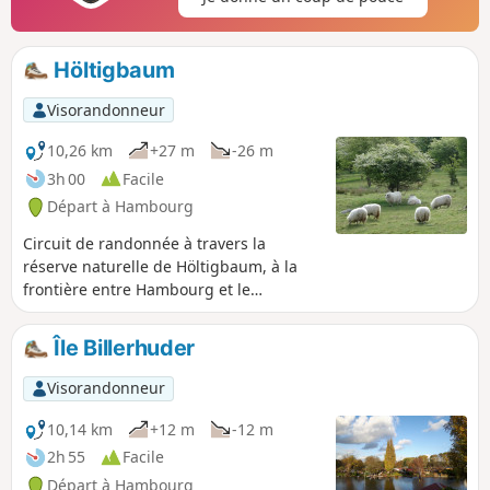
Höltigbaum
Visorandonneur
10,26 km
+27 m
-26 m
3h 00
Facile
Départ à Hambourg
Circuit de randonnée à travers la
réserve naturelle de Höltigbaum, à la
frontière entre Hambourg et le
Schleswig-Holstein. En chemin, vous
traverserez des pâturages où vous
Île Billerhuder
pourrez rencontrer des vaches Galloway
et des moutons.
Visorandonneur
10,14 km
+12 m
-12 m
2h 55
Facile
Départ à Hambourg