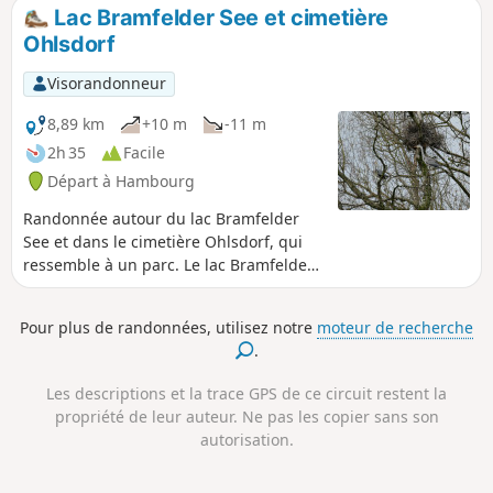
Lac Bramfelder See et cimetière
Ohlsdorf
Visorandonneur
8,89 km
+10 m
-11 m
2h 35
Facile
Départ à Hambourg
Randonnée autour du lac Bramfelder
See et dans le cimetière Ohlsdorf, qui
ressemble à un parc. Le lac Bramfelder
See et le cimetière sont tous deux des
endroits parfaits pour observer les
Pour plus de randonnées, utilisez notre
moteur de recherche
oiseaux. Avec un peu de chance, vous
.
apercevrez même les jolis martins-
pêcheurs bleus.
Les descriptions et la trace GPS de ce circuit restent la
propriété de leur auteur. Ne pas les copier sans son
autorisation.