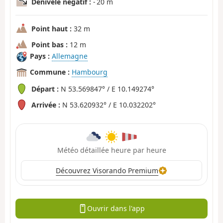
Dénivelé négatif :
- 20 m
Point haut :
32 m
Point bas :
12 m
Pays :
Allemagne
Commune :
Hambourg
Départ :
N 53.569847° / E 10.149274°
Arrivée :
N 53.620932° / E 10.032202°
Météo détaillée heure par heure
Découvrez Visorando Premium
Ouvrir dans l'app