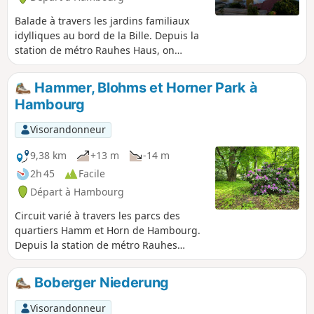
Balade à travers les jardins familiaux
idylliques au bord de la Bille. Depuis la
station de métro Rauhes Haus, on
traverse le Mittelkanal et le Südkanal
pour rejoindre l'île de Billerhuder, où se
Hammer, Blohms et Horner Park à
trouve l'un des plus beaux jardins
Hambourg
familiaux de Hambourg, juste au bord
de la Bille. On continue ensuite à
Visorandonneur
travers d'autres jolis jardins familiaux
avant de revenir à la station de métro.
9,38 km
+13 m
-14 m
2h 45
Facile
Départ à Hambourg
Circuit varié à travers les parcs des
quartiers Hamm et Horn de Hambourg.
Depuis la station de métro Rauhes
Haus, on longe d'abord la voie ferrée
sur une bande verte jusqu'au Thörls
Boberger Niederung
Park, puis on continue vers le joli
Hammer Park et enfin vers le Horner
Visorandonneur