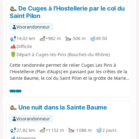
falaises, offrant des vues imprenables sur
De Cuges à l'Hostellerie par le col du
la mer. Il mène jusqu’à la Plage de la
Saint Pilon
Garonne, en passant par des criques et
des points de vue exceptionnels et, pour
Visorandonneur
finir, au Fort Saint-Louis.
14,02 km
+982 m
-506 m
6h 50
Difficile
Départ à Cuges-les-Pins (Bouches-du-Rhône)
Cette randonnée permet de relier Cuges Les Pins à
l'Hostellerie (Plan d'Aups) en passant par les crêtes de la
Sainte Baume, le col du Saint Pilon et la grotte de Marie
Madeleine. Sur les crêtes, les panoramas à 360 degrés
sont magnifiques. La grotte de Marie Madeleine est
chargée d'histoire et de spiritualité puisque c'est là que
la sainte est censée avoir passé les 30 dernières années
Une nuit dans la Sainte Baume
de sa vie. Cette randonnée est la première d'un voyage
sur 2 jours, entièrement accessible par le réseau de bus
Visorandonneur
gratuit du Pays d'Aubagne et de l'Étoile. Le départ a lieu
de Cuges les Pins (ligne gratuite 11). Au terme de la
27,82 km
+1 152 m
-1 086 m
2 jours
première journée de marche, l'Hostellerie de la Sainte
Moyenne