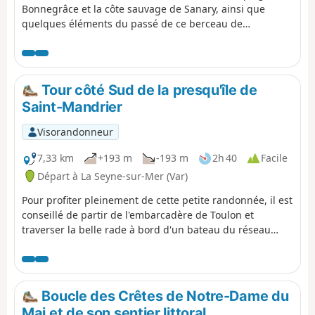
Bonnegrâce et la côte sauvage de Sanary, ainsi que
quelques éléments du passé de ce berceau de
l'exploration sous-marine.
Tour côté Sud de la presqu'île de
Saint-Mandrier
Visorandonneur
7,33 km
+193 m
-193 m
2h 40
Facile
Départ à La Seyne-sur-Mer (Var)
Pour profiter pleinement de cette petite randonnée, il est
conseillé de partir de l'embarcadère de Toulon et
traverser la belle rade à bord d'un bateau du réseau
Mistral. La randonnée elle-même permet de découvrir la
côte Sud et les beaux panoramas de la presqu'île de
Saint Mandrier-sur-Mer.
Boucle des Crêtes de Notre-Dame du
Mai et de son sentier littoral