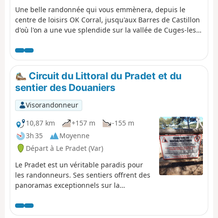
Une belle randonnée qui vous emmènera, depuis le
centre de loisirs OK Corral, jusqu'aux Barres de Castillon
d'où l'on a une vue splendide sur la vallée de Cuges-les-
Pins et la Sainte-Baume. Ombragée sur une bonne partie
du parcours, la randonnée redescend vers le village de
Cuges. Elle est accessible à ses deux extrémités par le
réseau de transport en commun gratuit du Pays
Circuit du Littoral du Pradet et du
d'Aubagne et de l'Étoile, ligne 11.
sentier des Douaniers
Visorandonneur
10,87 km
+157 m
-155 m
3h 35
Moyenne
Départ à Le Pradet (Var)
Le Pradet est un véritable paradis pour
les randonneurs. Ses sentiers offrent des
panoramas exceptionnels sur la
Méditerranée, des vestiges historiques
fascinants et une nature préservée. Ce
sentier côtier serpente entre plages et