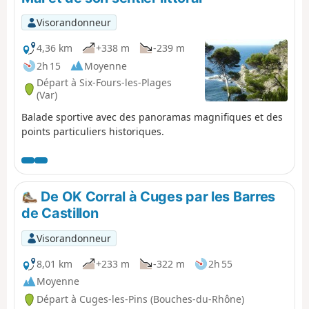
Visorandonneur
4,36 km
+338 m
-239 m
2h 15
Moyenne
Départ à Six-Fours-les-Plages
(Var)
Balade sportive avec des panoramas magnifiques et des
points particuliers historiques.
De OK Corral à Cuges par les Barres
de Castillon
Visorandonneur
8,01 km
+233 m
-322 m
2h 55
Moyenne
Départ à Cuges-les-Pins (Bouches-du-Rhône)