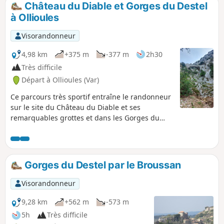
Château du Diable et Gorges du Destel
p
à Ollioules
Visorandonneur
4,98 km
+375 m
-377 m
2h30
Très difficile
Départ à Ollioules (Var)
Ce parcours très sportif entraîne le randonneur
sur le site du Château du Diable et ses
remarquables grottes et dans les Gorges du
Destel, avec ses étonnantes cuves ou marmites
de géant. Passages sympathiques avec des
chaînes ou des cordes. Note modérateur un
passage n'est plus encordé, voir les avis
Gorges du Destel par le Broussan
Visorandonneur
9,28 km
+562 m
-573 m
5h
Très difficile