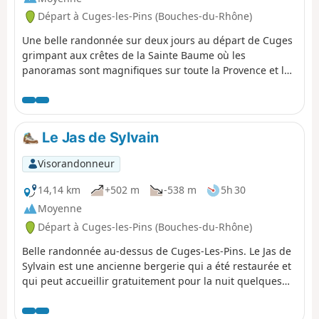
Baume offre des hébergements à prix accessible. Le
Départ à Cuges-les-Pins (Bouches-du-Rhône)
lendemain, départ de l'Hostellerie à destination de saint
Zacharie (lignes gratuites 8 et 9)
Une belle randonnée sur deux jours au départ de Cuges
grimpant aux crêtes de la Sainte Baume où les
panoramas sont magnifiques sur toute la Provence et les
Alpes. Redescente par le Col du Saint-Pilon et la grotte
de Marie Madeleine chargée d'histoire et de spiritualité.
Nuit à l'Hostellerie de la Sainte Baume. Le lendemain,
descente par les sources de l'Huveaune, la ferme de La
Le Jas de Sylvain
Taurelle, puis la pittoresque source des Nayes et Saint-
Zacharie. À ses deux extrémités, la randonnée est
Visorandonneur
accessible par le réseau de transport en commun gratuit
du Pays d'Aubagne et de l'Étoile.
14,14 km
+502 m
-538 m
5h 30
Moyenne
Départ à Cuges-les-Pins (Bouches-du-Rhône)
Belle randonnée au-dessus de Cuges-Les-Pins. Le Jas de
Sylvain est une ancienne bergerie qui a été restaurée et
qui peut accueillir gratuitement pour la nuit quelques
randonneurs dans un confort rudimentaire. Beaux
panoramas sur la plaine de Cuges. La randonnée est