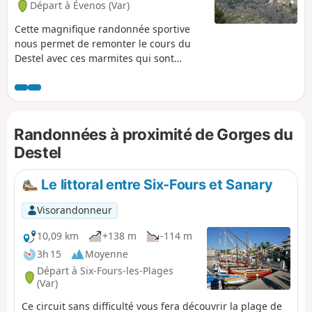
Départ à Évenos (Var)
Cette magnifique randonnée sportive
nous permet de remonter le cours du
Destel avec ces marmites qui sont
vraiment particulières. Randonnée
classée très difficile à cause du passage
dans les gorges du (6) au (2) (a).
Attention ! la durée calculée par le
Randonnées à proximité de Gorges du
logiciel semble très sous-estimée (voir
les avis dans le bas de cette fiche)
Destel
Le littoral entre Six-Fours et Sanary
Visorandonneur
10,09 km
+138 m
-114 m
3h 15
Moyenne
Départ à Six-Fours-les-Plages
(Var)
Ce circuit sans difficulté vous fera découvrir la plage de