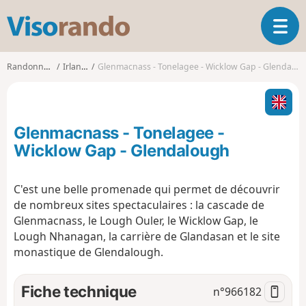
V
O
i
u
s
v
o
Randonnées
Irlande
Glenmacnass - Tonelagee - Wicklow Gap - Glendalough
r
r
i
a
r
n
l
d
Glenmacnass - Tonelagee -
a
o
n
Wicklow Gap - Glendalough
a
v
C'est une belle promenade qui permet de découvrir
i
de nombreux sites spectaculaires : la cascade de
g
a
Glenmacnass, le Lough Ouler, le Wicklow Gap, le
t
Lough Nhanagan, la carrière de Glandasan et le site
i
monastique de Glendalough.
o
n
Fiche technique
n°
966182