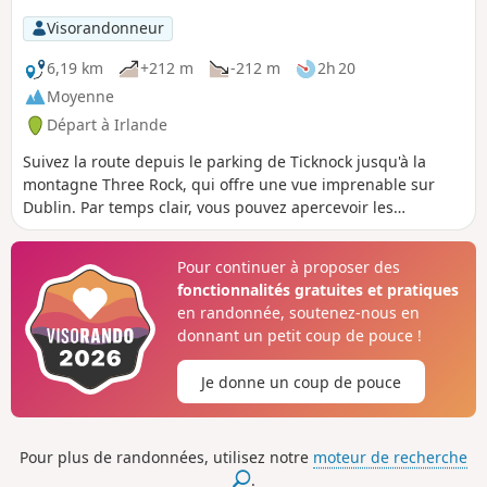
Visorandonneur
6,19 km
+212 m
-212 m
2h 20
Moyenne
Départ à Irlande
Suivez la route depuis le parking de Ticknock jusqu'à la
montagne Three Rock, qui offre une vue imprenable sur
Dublin. Par temps clair, vous pouvez apercevoir les
montagnes de Mourne en Irlande du Nord. Continuez au-
delà de la forêt jusqu'à la lande ouverte couverte de
Pour continuer à proposer des
bruyère, puis jusqu'au sommet de la montagne Two Rock.
fonctionnalités gratuites et pratiques
Suivez le Dublin Mountains Way pendant un kilomètre
en randonnée, soutenez-nous en
avant de redescendre par le Wicklow Way, qui traverse
donnant un petit coup de pouce !
d'autres landes, offre des vues sur des fermes d'élevage de
moutons et traverse la forêt.
Je donne un coup de pouce
Pour plus de randonnées, utilisez notre
moteur de recherche
.