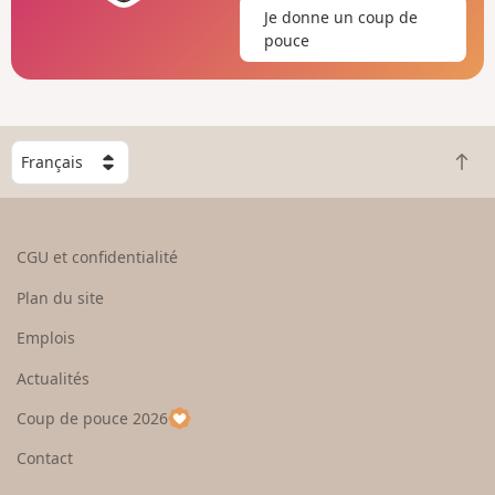
Je donne un coup de
pouce
C
R
h
e
o
t
i
o
s
CGU et confidentialité
u
i
r
s
Plan du site
e
s
n
e
Emplois
h
z
Actualités
a
u
u
n
Coup de pouce 2026
t
p
a
Contact
y