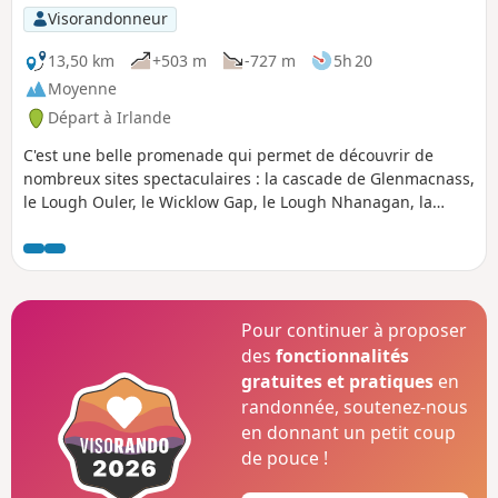
Visorandonneur
13,50 km
+503 m
-727 m
5h 20
Moyenne
Départ à Irlande
C'est une belle promenade qui permet de découvrir de
nombreux sites spectaculaires : la cascade de Glenmacnass,
le Lough Ouler, le Wicklow Gap, le Lough Nhanagan, la
carrière de Glandasan et le site monastique de
Glendalough.
Pour continuer à proposer
des
fonctionnalités
gratuites et pratiques
en
randonnée, soutenez-nous
en donnant un petit coup
de pouce !