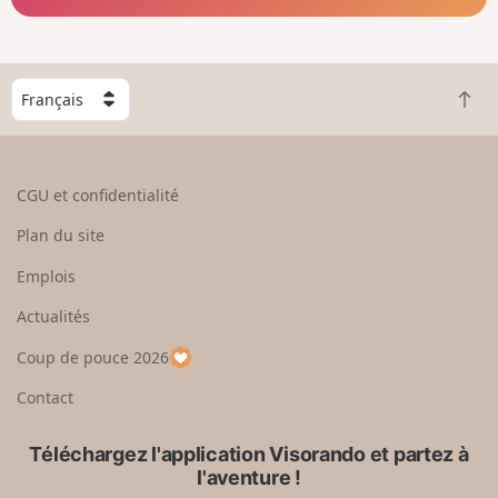
C
R
h
e
o
t
i
o
s
CGU et confidentialité
u
i
r
s
Plan du site
e
s
n
e
Emplois
h
z
Actualités
a
u
u
n
Coup de pouce 2026
t
p
a
Contact
y
s
Téléchargez l'application Visorando et partez à
l'aventure !