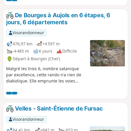
De Bourges à Aujols en 6 étapes, 6
jours, 6 départements
Visorandonneur
476,97 km
+4 597 m
-4 485 m
6 jours
Difficile
Départ à Bourges (Cher)
Malgré les trois 6, nombre satanique
par excellence, cette rando n'a rien de
diabolique. Elle emprunte les voies
romaines, les chemins de Saint-Jacques-
de-Compostelle, passe par des sites
historiques, traverse bois, forêts, petites
vallées ombragées, pour terminer par le
Velles - Saint-Étienne de Fursac
causse et ses monotraces caillouteuses.
Les petites routes à faible circulation
Visorandonneur
constituent le reste du parcours. Ce
serait bien le diable si vous ne
84,41 km
+842 m
-653 m