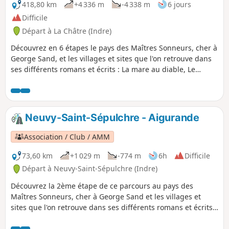
418,80 km
+4 336 m
-4 338 m
6 jours
Difficile
Départ à La Châtre (Indre)
Découvrez en 6 étapes le pays des Maîtres Sonneurs, cher à
George Sand, et les villages et sites que l'on retrouve dans
ses différents romans et écrits : La mare au diable, Le
meunier d'Angibault, Promenade autour d'un village,
Légendes rustiques, Les Beaux Messieurs de Bois doré,
Mauprat, François le Champi, La petite Fadette et Les
Maîtres Sonneurs trame principale du parcours.
Neuvy-Saint-Sépulchre - Aigurande
Association / Club / AMM
73,60 km
+1 029 m
-774 m
6h
Difficile
Départ à Neuvy-Saint-Sépulchre (Indre)
Découvrez la 2ème étape de ce parcours au pays des
Maîtres Sonneurs, cher à George Sand et les villages et
sites que l'on retrouve dans ses différents romans et écrits
entre autres : Promenade autour d'un village.