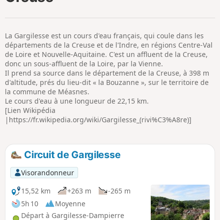
p
La Gargilesse est un cours d'eau français, qui coule dans les
départements de la Creuse et de l'Indre, en régions Centre-Val
de Loire et Nouvelle-Aquitaine. C'est un affluent de la Creuse,
donc un sous-affluent de la Loire, par la Vienne.
Il prend sa source dans le département de la Creuse, à 398 m
d'altitude, prés du lieu-dit « la Bouzanne », sur le territoire de
la commune de Méasnes.
Le cours d'eau à une longueur de 22,15 km.
[Lien Wikipédia
|https://fr.wikipedia.org/wiki/Gargilesse_(rivi%C3%A8re)]
Circuit de Gargilesse
Visorandonneur
15,52 km
+263 m
-265 m
5h 10
Moyenne
Départ à Gargilesse-Dampierre