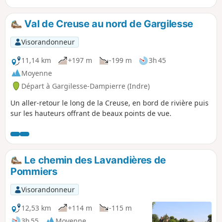
Val de Creuse au nord de Gargilesse
Visorandonneur
11,14 km
+197 m
-199 m
3h 45
Moyenne
Départ à Gargilesse-Dampierre (Indre)
Un aller-retour le long de la Creuse, en bord de rivière puis
sur les hauteurs offrant de beaux points de vue.
Le chemin des Lavandières de
Pommiers
Visorandonneur
12,53 km
+114 m
-115 m
3h 55
Moyenne