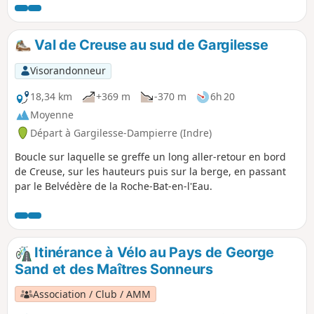
prairies bocagères et longe la Gargilesse, à la limite avec le
département de la Creuse.
Val de Creuse au sud de Gargilesse
Visorandonneur
18,34 km
+369 m
-370 m
6h 20
Moyenne
Départ à Gargilesse-Dampierre (Indre)
Boucle sur laquelle se greffe un long aller-retour en bord
de Creuse, sur les hauteurs puis sur la berge, en passant
par le Belvédère de la Roche-Bat-en-l'Eau.
Itinérance à Vélo au Pays de George
Sand et des Maîtres Sonneurs
Association / Club / AMM