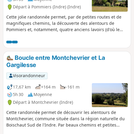
Départ à Pommiers (Indre) (Indre)
Cette jolie randonnée permet, par de petites routes et de
magnifiques chemins, la découverte des alentours de
Pommiers et, notamment, quatre anciens lavoirs (d'où le
nom du chemin des Lavandières). Vous découvrirez
également le très beau château privé du Châtelier, avec ses
douves, sa tour du XIIes, son donjon du XVes et son
bâtiment principal du XVIIe.
Boucle entre Montchevrier et La
Gargilesse
Visorandonneur
17,67 km
+164 m
-161 m
5h 30
Moyenne
Départ à Montchevrier (Indre)
Cette randonnée permet de découvrir les alentours de
Montchevrier, commune située dans la région naturelle du
Boischaut Sud de l'Indre. Par beaux chemins et petites
routes campagnardes, elle vous emmène au milieu des