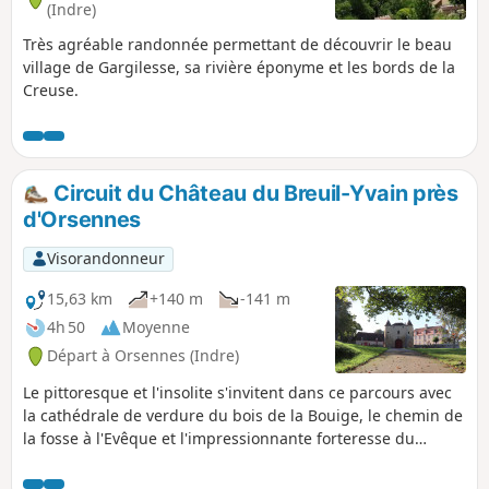
(Indre)
Très agréable randonnée permettant de découvrir le beau
village de Gargilesse, sa rivière éponyme et les bords de la
Creuse.
Circuit du Château du Breuil-Yvain près
d'Orsennes
Visorandonneur
15,63 km
+140 m
-141 m
4h 50
Moyenne
Départ à Orsennes (Indre)
Le pittoresque et l'insolite s'invitent dans ce parcours avec
la cathédrale de verdure du bois de la Bouige, le chemin de
la fosse à l'Evêque et l'impressionnante forteresse du
Château du Breuil-Yvain (privé).