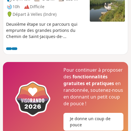
parveniez pas à destination.
10h
Difficile
Départ à Velles (Indre)
Deuxième étape sur ce parcours qui
emprunte des grandes portions du
Chemin de Saint-Jacques-de-
Compostelle, GR®654, parsemé du
témoignage des pèlerins.
Pour continuer à proposer
des
fonctionnalités
gratuites et pratiques
en
randonnée, soutenez-nous
en donnant un petit coup
de pouce !
Je donne un coup de
pouce