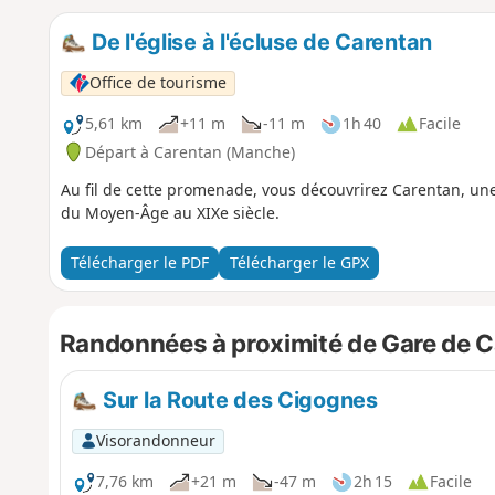
De l'église à l'écluse de Carentan
Office de tourisme
5,61 km
+11 m
-11 m
1h 40
Facile
Départ à Carentan (Manche)
Au fil de cette promenade, vous découvrirez Carentan, une 
du Moyen-Âge au XIXe siècle.
Télécharger le PDF
Télécharger le GPX
Randonnées à proximité de Gare de 
Sur la Route des Cigognes
Visorandonneur
7,76 km
+21 m
-47 m
2h 15
Facile