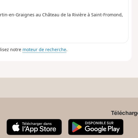
in-en-Graignes au Château de la Rivière à Saint-Fromond,
lisez notre
moteur de recherche
.
Télécharge
A
G
p
o
p
o