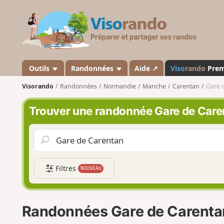
V
i
s
o
r
a
Outils
Randonnées
Aide ↗
Viso
rando
Pre
n
Visorando
Randonnées
Normandie
Manche
Carentan
Gare 
d
o
Trouver une randonnée Gare de Care
Filtres
NOUVEAU
Randonnées Gare de Carenta