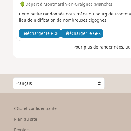
Départ à Montmartin-en-Graignes (Manche)
Cette petite randonnée nous mène du bourg de Montmart
lieu de nidification de nombreuses cigognes.
Télécharger le PDF
Télécharger le GPX
Pour plus de randonnées, uti
C
h
o
i
s
CGU et confidentialité
i
s
Plan du site
s
e
Emplois