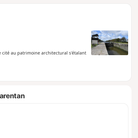
o
a
i
m
p
cité au patrimoine architectural s'étalant
Carentan