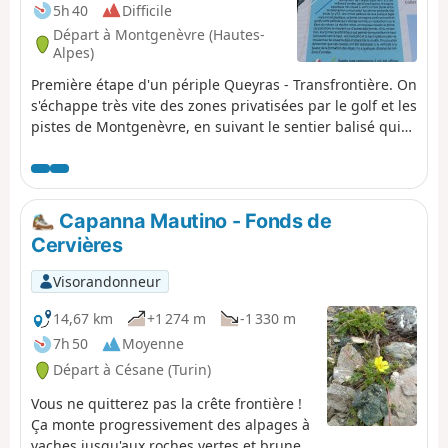
par les hameaux de la Mourande, Sachas et Soubeyran
5h 40
Difficile
d'où il grimpe à la Chapelle Saint-Laurent puis au Lauzin
Départ à Montgenèvre (Hautes-
et rallie les Chalets des Ayes. Il gagne le Col des Ayes,
Alpes)
plonge dans le versant opposé, rejoint une piste à
Première étape d'un périple Queyras - Transfrontière. On
l'Eychaillon et la prend à gauche pour venir côtoyer le
s'échappe très vite des zones privatisées par le golf et les
Torrent de la Rivière jusqu'à Brunissard puis la Chalp.
pistes de Montgenèvre, en suivant le sentier balisé qui
monte au Grand Collet, au Grand Charvia. Ensuite, on
suit la frontière jusqu'au Col de Bousson avant de
plonger sur le Refuge Mautino.
Capanna Mautino - Fonds de
Cervières
Visorandonneur
14,67 km
+1 274 m
-1 330 m
7h 50
Moyenne
Départ à Césane (Turin)
Vous ne quitterez pas la crête frontière !
Ça monte progressivement des alpages à
vaches jusqu'aux roches vertes et brunes