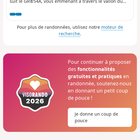
suit le GR®54A, vous emmenant à travers le vallon du
Fournel et la réserve biologique des Deslioures. Vous
arriverez enfin sur un plateau idéal pour bivouaquer.
Attention : passage d'éboulement juillet 2025
Pour plus de randonnées, utilisez notre
moteur de
recherche
.
Pour continuer à proposer
des
fonctionnalités
gratuites et pratiques
en
randonnée, soutenez-nous
en donnant un petit coup
de pouce !
Je donne un coup de
pouce