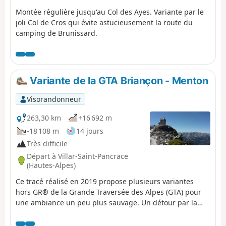
Montée régulière jusqu'au Col des Ayes. Variante par le
joli Col de Cros qui évite astucieusement la route du
camping de Brunissard.
Variante de la GTA Briançon - Menton
Visorandonneur
263,30 km
+16 692 m
-18 108 m
14 jours
Très difficile
Départ à Villar-Saint-Pancrace
(Hautes-Alpes)
Ce tracé réalisé en 2019 propose plusieurs variantes
hors GR® de la Grande Traversée des Alpes (GTA) pour
une ambiance un peu plus sauvage. Un détour par la
vallée de la Roya à la suite du Mercantour permet de
compléter cette option Est. Une belle façon de découvrir