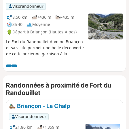
Visorandonneur
8,50 km
+436 m
-435 m
3h 40
Moyenne
Départ à Briançon (Hautes-Alpes)
Le Fort du Randouillet domine Briançon
et sa visite permet une belle découverte
de cette ancienne garnison à la
frontière franco-italienne. Classé au
patrimoine de l'UNESCO en 2008, au
même titre que les autres forts
briançonnais, il servait jadis au
Randonnées à proximité de Fort du
transport des marchandises entre
Briançon et les forts de l'Infernet et de
Randouillet
la Cochette via plusieurs téléphériques.
Briançon - La Chalp
Visorandonneur
21,86 km
+1 359 m