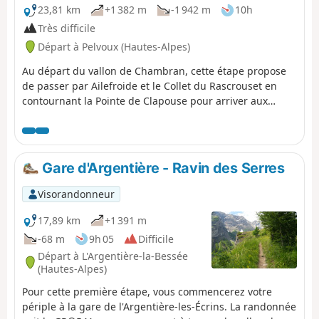
23,81 km
+1 382 m
-1 942 m
10h
Très difficile
Départ à Pelvoux (Hautes-Alpes)
Au départ du vallon de Chambran, cette étape propose
de passer par Ailefroide et le Collet du Rascrouset en
contournant la Pointe de Clapouse pour arriver aux
abords de Vallouise. En cas de fatigue dûe aux étapes
précédentes, il est possible de couper par le GR®54 pour
atteindre directement Vallouise, ce qui restreint
considérablement la durée.
Gare d'Argentière - Ravin des Serres
Visorandonneur
17,89 km
+1 391 m
-68 m
9h 05
Difficile
Départ à L'Argentière-la-Bessée
(Hautes-Alpes)
Pour cette première étape, vous commencerez votre
périple à la gare de l'Argentière-les-Écrins. La randonnée