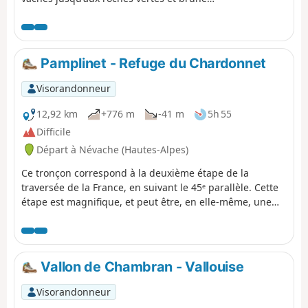
du mal nommées Pic de Terre Noire.
Trace gpx recommandée sur ce
cheminement hors balisage.
Pamplinet - Refuge du Chardonnet
Visorandonneur
12,92 km
+776 m
-41 m
5h 55
Difficile
Départ à Névache (Hautes-Alpes)
Ce tronçon correspond à la deuxième étape de la
traversée de la France, en suivant le 45ᵉ parallèle. Cette
étape est magnifique, et peut être, en elle-même, une
randonnée à part entière. On suit la vallée de la Clarée,
et on découvre de belles cascades avant de s'élever vers
le Refuge du Chardonnet.
Vallon de Chambran - Vallouise
Visorandonneur