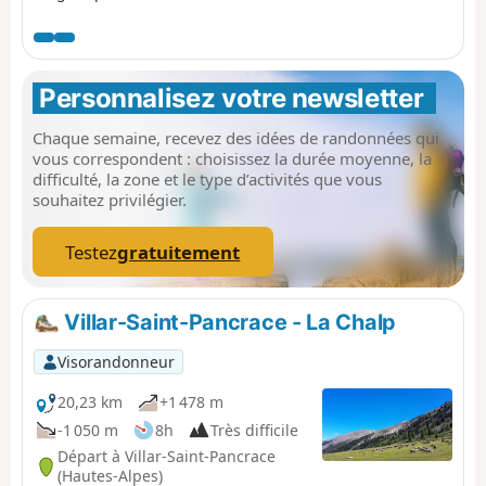
et deux beaux singles à la montée.
Une descente splendide en single,
crée en 2021 par des passionnés de
VTT du Briançonnais, de la bergerie
Personnalisez votre newsletter 
qui est sous les 2 télésièges jusqu'à
Puy-Saint-André, et la suite par le
Chaque semaine, recevez des idées de randonnées qui
Ravin des Merles, devrait combler les
vous correspondent : choisissez la durée moyenne, la
amateurs de très belles montées et
difficulté, la zone et le type d’activités que vous
de très belles descentes.
souhaitez privilégier.
Testez
gratuitement
Villar-Saint-Pancrace - La Chalp
Visorandonneur
20,23 km
+1 478 m
-1 050 m
8h
Très difficile
Départ à Villar-Saint-Pancrace
(Hautes-Alpes)