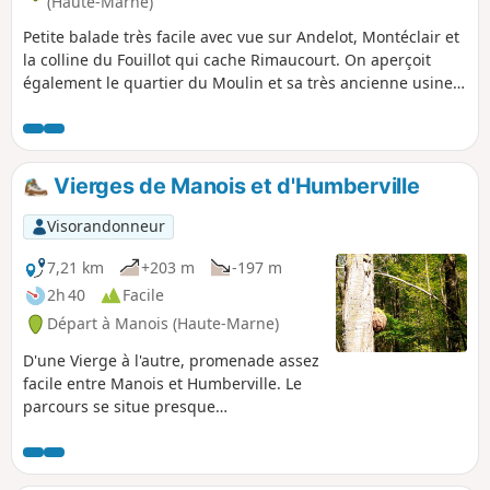
(Haute-Marne)
Petite balade très facile avec vue sur Andelot, Montéclair et
la colline du Fouillot qui cache Rimaucourt. On aperçoit
également le quartier du Moulin et sa très ancienne usine,
la Tréfilerie.
Vierges de Manois et d'Humberville
Visorandonneur
7,21 km
+203 m
-197 m
2h 40
Facile
Départ à Manois (Haute-Marne)
D'une Vierge à l'autre, promenade assez
facile entre Manois et Humberville. Le
parcours se situe presque
intégralement dans la forêt. Il est donc
très ombragé.