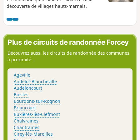
découverte de villages hauts-marnais.
Plus de circuits de randonnée Forcey
Découvrez aussi les circuits de randonnée des communes
à proximité
Ageville
Andelot-Blancheville
Audeloncourt
Biesles
Bourdons-sur-Rognon
Briaucourt
Buxières-lès-Clefmont
Chalvraines
Chantraines
Cirey-lès-Mareilles