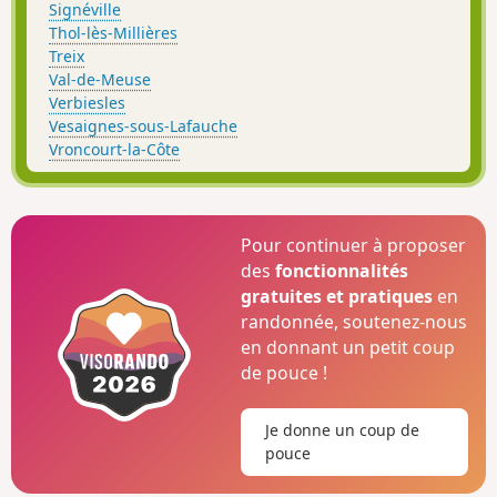
Signéville
Thol-lès-Millières
Treix
Val-de-Meuse
Verbiesles
Vesaignes-sous-Lafauche
Vroncourt-la-Côte
Pour continuer à proposer
des
fonctionnalités
gratuites et pratiques
en
randonnée, soutenez-nous
en donnant un petit coup
de pouce !
Je donne un coup de
pouce