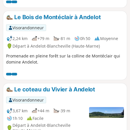
sangliers, biches, chevreuils et renards.
Ce circuit ne comporte aucun balisage.
Le Bois de Montéclair à Andelot
Visorandonneur
2,24 km
+79 m
-81 m
0h 50
Moyenne
Départ à Andelot-Blancheville (Haute-Marne)
Promenade en pleine forêt sur la colline de Montéclair qui
domine Andelot.
Le coteau du Vivier à Andelot
Visorandonneur
3,67 km
+44 m
-39 m
1h 10
Facile
Départ à Andelot-Blancheville