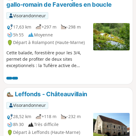
gallo-romain de Faverolles en boucle
Visorandonneur
17,63 km
+297 m
-298 m
5h 55
Moyenne
Départ à Rolampont (Haute-Marne)
Cette balade, forestière pour les 3/4,
permet de profiter de deux sites
exceptionnels : la Tufière active de
Rolampont, et le site archéologique
gallo-romain du Mausolée de Faverolles.
Leffonds - Châteauvillain
Visorandonneur
28,52 km
+118 m
-232 m
8h 30
Très difficile
Départ à Leffonds (Haute-Marne)