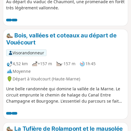
Au départ du viaduc de Chaumont, une promenade en forêt
très légèrement vallonnée.
Bois, vallées et coteaux au départ de
Vouécourt
Visorandonneur
4,52 km
+157 m
-157 m
1h 45
Moyenne
Départ à Vouécourt (Haute-Marne)
Une belle randonnée qui domine la vallée de la Marne. Le
circuit emprunte le chemin de halage du Canal Entre
Champagne et Bourgogne. L'essentiel du parcours se fait
sous un couvert forestier et bien sûr avec quelques coteaux.
Ne pas hésiter à faire une visite du charmant village de
Vouécourt pour admirer église et le lavoir.
La Tufière de Rolampont et le mausolée