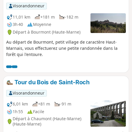
Visorandonneur
11,01 km
+181 m
-182 m
3h 40
Moyenne
Départ à Bourmont (Haute-Marne)
Au départ de Bourmont, petit village de caractère Haut-
Marnais, vous effectuerez une petite randonnée dans la
forêt qui l'entoure.
Tour du Bois de Saint-Roch
Visorandonneur
6,01 km
+81 m
-91 m
1h 55
Facile
Départ à Chaumont (Haute-Marne)
(Haute-Marne)