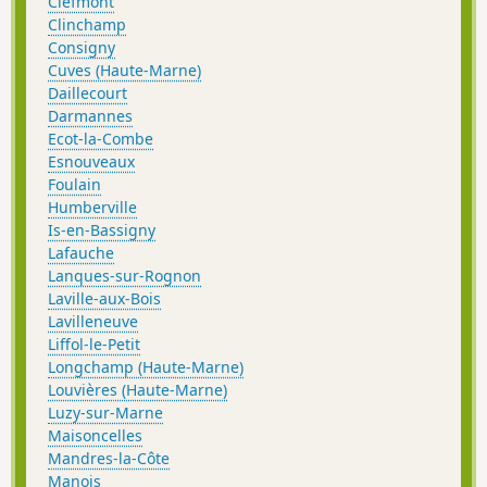
Clefmont
Clinchamp
Consigny
Cuves (Haute-Marne)
Daillecourt
Darmannes
Ecot-la-Combe
Esnouveaux
Foulain
Humberville
Is-en-Bassigny
Lafauche
Lanques-sur-Rognon
Laville-aux-Bois
Lavilleneuve
Liffol-le-Petit
Longchamp (Haute-Marne)
Louvières (Haute-Marne)
Luzy-sur-Marne
Maisoncelles
Mandres-la-Côte
Manois