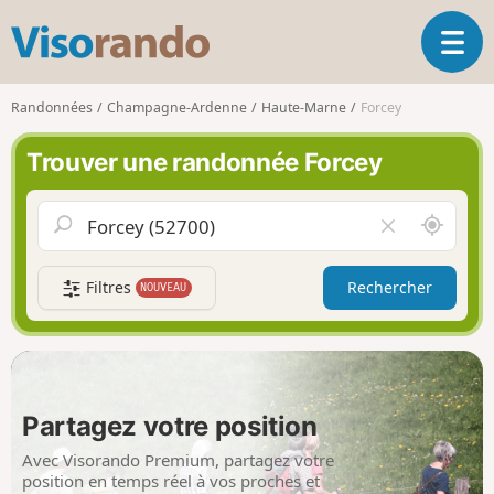
V
O
i
u
s
v
o
Randonnées
Champagne-Ardenne
Haute-Marne
Forcey
r
r
i
a
Trouver une randonnée Forcey
r
n
l
d
a
o
A
V
n
u
i
a
t
d
v
Filtres
Rechercher
NOUVEAU
o
e
i
u
r
g
r
l
a
d
e
t
e
c
i
m
h
Partagez votre position
o
o
a
n
i
m
Avec Visorando Premium, partagez votre
p
position en temps réel à vos proches et