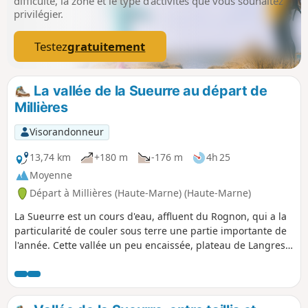
difficulté, la zone et le type d’activités que vous souhaitez
privilégier.
Testez
gratuitement
La vallée de la Sueurre au départ de
Millières
Visorandonneur
13,74 km
+180 m
-176 m
4h 25
Moyenne
Départ à Millières (Haute-Marne) (Haute-Marne)
La Sueurre est un cours d'eau, affluent du Rognon, qui a la
particularité de couler sous terre une partie importante de
l'année. Cette vallée un peu encaissée, plateau de Langres
oblige, offre des paysages variés et des passages au frais.
Éviter cet itinéraire au cœur de l'hiver à moins d'avoir des
bottes, certains passages peuvent être sous l'eau.