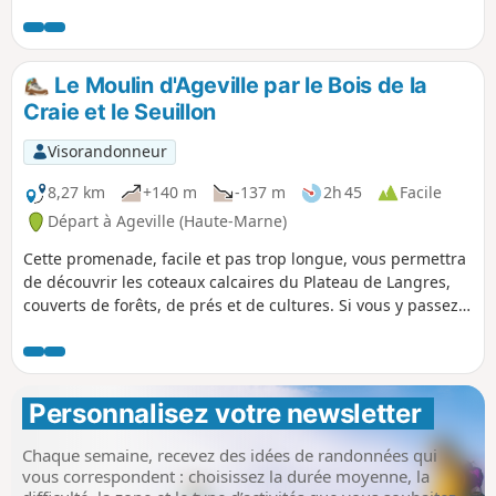
vallée du Rognon, un ruisseau absolument sauvage et rêve
de pêcheurs à découvrir.
Le Moulin d'Ageville par le Bois de la
Craie et le Seuillon
Visorandonneur
8,27 km
+140 m
-137 m
2h 45
Facile
Départ à Ageville (Haute-Marne)
Cette promenade, facile et pas trop longue, vous permettra
de découvrir les coteaux calcaires du Plateau de Langres,
couverts de forêts, de prés et de cultures. Si vous y passez
un weekend, arrêtez-vous au Seuillon. Cette ancienne forge,
qui a gardé son barrage et son plan d'eau, vous offrira une
pause à mi-chemin. Iveta vous proposera des
rafraîchissements autour du bar extérieur. Au Moulin
Personnalisez votre newsletter 
d'Ageville, les fins observateurs reconnaîtront le travail de
calcification de l'eau qui forme une sorte de petite truffière,
Chaque semaine, recevez des idées de randonnées qui
avec sa flore hydrophile particulière.
vous correspondent : choisissez la durée moyenne, la