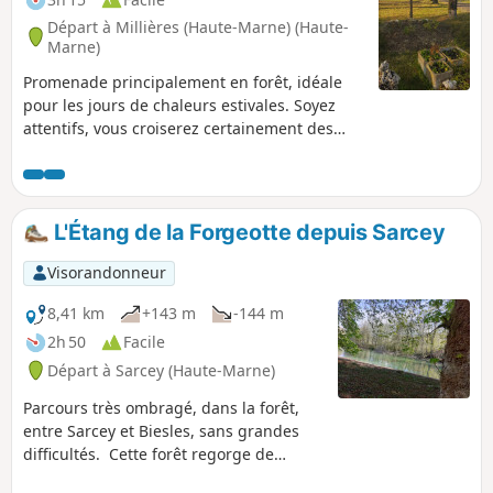
Départ à Millières (Haute-Marne) (Haute-
Marne)
Promenade principalement en forêt, idéale
pour les jours de chaleurs estivales. Soyez
attentifs, vous croiserez certainement des
chevreuils et des renards.
L'Étang de la Forgeotte depuis Sarcey
Visorandonneur
8,41 km
+143 m
-144 m
2h 50
Facile
Départ à Sarcey (Haute-Marne)
Parcours très ombragé, dans la forêt,
entre Sarcey et Biesles, sans grandes
difficultés. Cette forêt regorge de
gibier, on y croise fréquemment