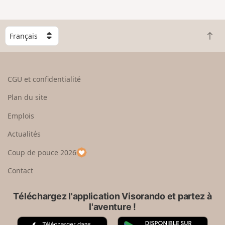
C
R
h
e
o
t
i
o
s
CGU et confidentialité
u
i
r
s
Plan du site
e
s
n
e
Emplois
h
z
Actualités
a
u
u
n
Coup de pouce 2026
t
p
a
Contact
y
s
Téléchargez l'application Visorando et partez à
l'aventure !
A
G