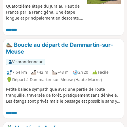
Quatorzième étape du Jura au Haut de
France par la Francigéna. Une étape
longue et principalement en descente.
Vous traversez plus de 14 km de forêt
avant d'arriver à Châteauvillain, lovée
dans une boucle de l’Aujon.
Châteauvillain est une ville médiévale
Boucle au départ de Dammartin-sur-
qui mérite son label de Petite Cité de
Meuse
Caractère. Son centre historique, bien
défendu derrière ses remparts, s’ouvre
Visorandonneur
sur le Parc National de Forêts.
7,64 km
+42 m
-48 m
2h 20
Facile
Départ à Dammartin-sur-Meuse (Haute-Marne)
Petite balade sympathique avec une partie de route
tranquille, traversée de forêt, pratiquement sans dénivelé.
Les étangs sont privés mais le passage est possible sans y
laisser de détritus. Rencontre fréquente avec les chevreuils
en forêt et en plaine.