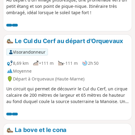
petit étang et son point de pique-nique. Itinéraire très
ombragé, idéal lorsque le soleil tape fort !
Le Cul du Cerf au départ d'Orquevaux
Visorandonneur
8,69 km
+111 m
-111 m
2h 50
Moyenne
Départ à Orquevaux (Haute-Marne)
Un circuit qui permet de découvrir le Cul du Cerf, un cirque
calcaire de 200 mètres de largeur et 65 mètres de hauteur
au fond duquel coule la source souterraine la Manoise. Un
site classé Natura 2000 remarquable par sa flore, vous
pouvez admirer la source qui jaillit de terre protégée par
une grille métallique. Circuit assez technique avec
quelques difficultés dû à la nature du terrain.
La bove et le cona