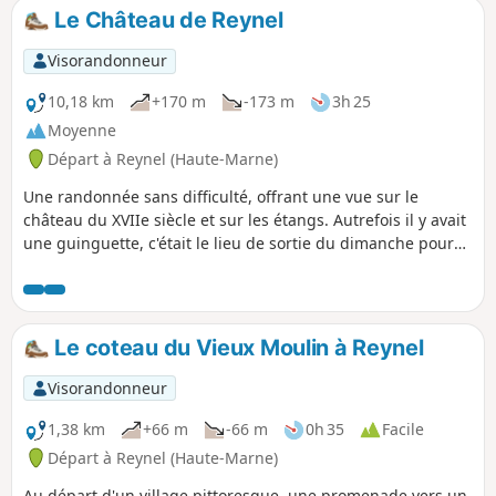
Le Château de Reynel
Visorandonneur
10,18 km
+170 m
-173 m
3h 25
Moyenne
Départ à Reynel (Haute-Marne)
Une randonnée sans difficulté, offrant une vue sur le
château du XVIIe siècle et sur les étangs. Autrefois il y avait
une guinguette, c'était le lieu de sortie du dimanche pour
beaucoup de haut-marnais.
Le coteau du Vieux Moulin à Reynel
Visorandonneur
1,38 km
+66 m
-66 m
0h 35
Facile
Départ à Reynel (Haute-Marne)
Au départ d'un village pittoresque, une promenade vers un