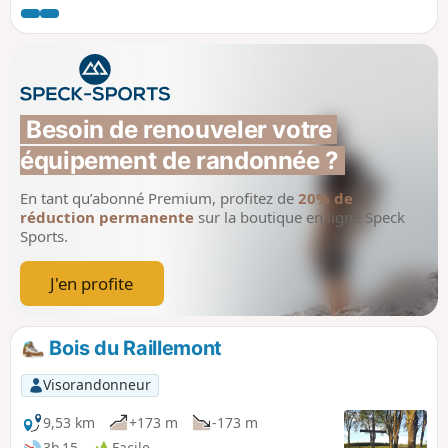
Besoin de renouveler votre 
équipement de randonnée ?
En tant qu’abonné Premium, profitez de
20% de
réduction permanente
sur la boutique en ligne Speck
Sports.
J'en profite
Bois du Raillemont
Visorandonneur
9,53 km
+173 m
-173 m
3h 15
Facile