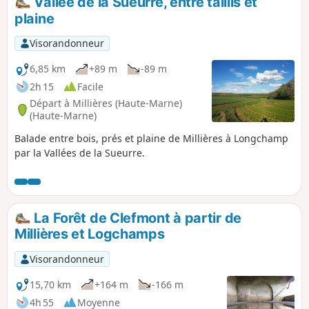
Vallée de la Sueurre, entre taillis et
plaine
Visorandonneur
6,85 km
+89 m
-89 m
2h 15
Facile
Départ à Millières (Haute-Marne)
(Haute-Marne)
Balade entre bois, prés et plaine de Millières à Longchamp
par la Vallées de la Sueurre.
La Forêt de Clefmont à partir de
Millières et Logchamps
Visorandonneur
15,70 km
+164 m
-166 m
4h 55
Moyenne