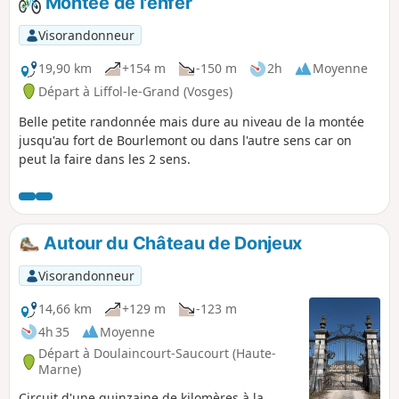
Montée de l'enfer
Visorandonneur
19,90 km
+154 m
-150 m
2h
Moyenne
Départ à Liffol-le-Grand (Vosges)
Belle petite randonnée mais dure au niveau de la montée
jusqu'au fort de Bourlemont ou dans l'autre sens car on
peut la faire dans les 2 sens.
Autour du Château de Donjeux
Visorandonneur
14,66 km
+129 m
-123 m
4h 35
Moyenne
Départ à Doulaincourt-Saucourt (Haute-
Marne)
Circuit d'une quinzaine de kilomères à la