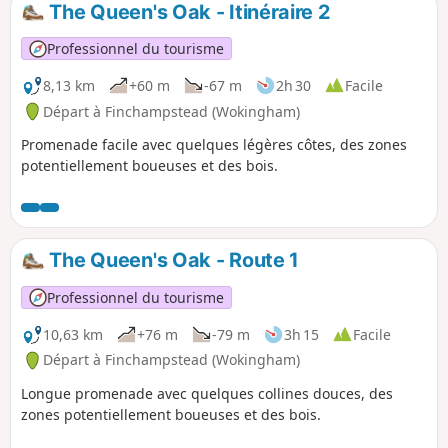
The Queen's Oak - Itinéraire 2
p
Professionnel du tourisme
8,13 km
+60 m
-67 m
2h 30
Facile
Départ à Finchampstead (Wokingham)
Promenade facile avec quelques légères côtes, des zones
potentiellement boueuses et des bois.
The Queen's Oak - Route 1
Professionnel du tourisme
10,63 km
+76 m
-79 m
3h 15
Facile
Départ à Finchampstead (Wokingham)
Longue promenade avec quelques collines douces, des
zones potentiellement boueuses et des bois.