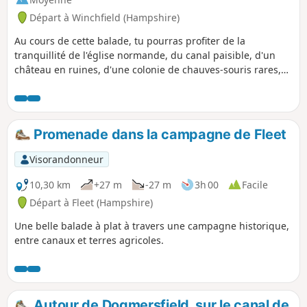
Départ à Winchfield (Hampshire)
Au cours de cette balade, tu pourras profiter de la
tranquillité de l'église normande, du canal paisible, d'un
château en ruines, d'une colonie de chauves-souris rares,
d'anciennes traces sur la craie, de jolis hameaux et de vues
imprenables. Si tu fais juste cette partie de la balade, pense
à prévoir un moyen de transport pour revenir au point de
départ ou chez toi, ou à revenir par le même chemin.
Promenade dans la campagne de Fleet
Visorandonneur
10,30 km
+27 m
-27 m
3h 00
Facile
Départ à Fleet (Hampshire)
Une belle balade à plat à travers une campagne historique,
entre canaux et terres agricoles.
Autour de Dogmersfield, sur le canal de