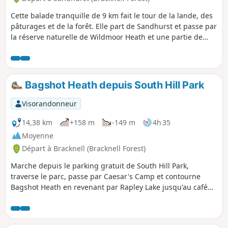
Cette balade tranquille de 9 km fait le tour de la lande, des
pâturages et de la forêt. Elle part de Sandhurst et passe par
la réserve naturelle de Wildmoor Heath et une partie de
Crowthorne Wood.
Bagshot Heath depuis South Hill Park
Visorandonneur
14,38 km
+158 m
-149 m
4h 35
Moyenne
Départ à Bracknell (Bracknell Forest)
Marche depuis le parking gratuit de South Hill Park,
traverse le parc, passe par Caesar's Camp et contourne
Bagshot Heath en revenant par Rapley Lake jusqu'au café
The Look Out, puis retourne à South Hill Park (café et centre
artistique).