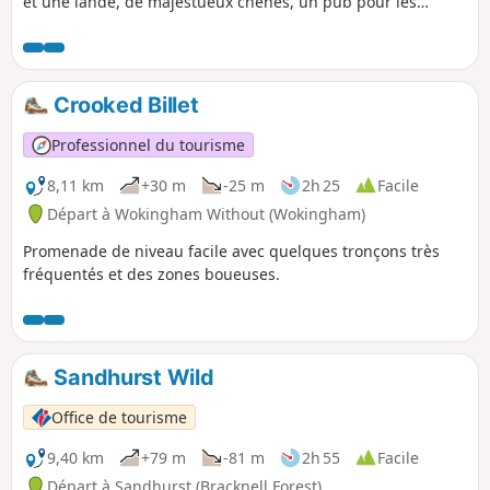
et une lande, de majestueux chênes, un pub pour les
amateurs de cricket et une église historique avec une belle
vue. ⚠️Le passage à niveau menant à la réserve naturelle
d'Ambarrow Court est désormais fermé de façon
permanente et le Three Castles Path a été dévié pour
Crooked Billet
traverser la voie ferrée plus au nord.
Professionnel du tourisme
8,11 km
+30 m
-25 m
2h 25
Facile
Départ à Wokingham Without (Wokingham)
Promenade de niveau facile avec quelques tronçons très
fréquentés et des zones boueuses.
Sandhurst Wild
Office de tourisme
9,40 km
+79 m
-81 m
2h 55
Facile
Départ à Sandhurst (Bracknell Forest)