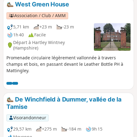
West Green House
Association / Club / AMM
5,71 km
+23 m
-23 m
1h 40
Facile
Départ à Hartley Wintney
(Hampshire)
Promenade circulaire légèrement vallonnée à travers
champs et bois, en passant devant le Leather Bottle PH à
Mattingley.
De Winchfield à Dummer, vallée de la
Tamise
Visorandonneur
29,57 km
+275 m
-184 m
9h 15
Moyenne