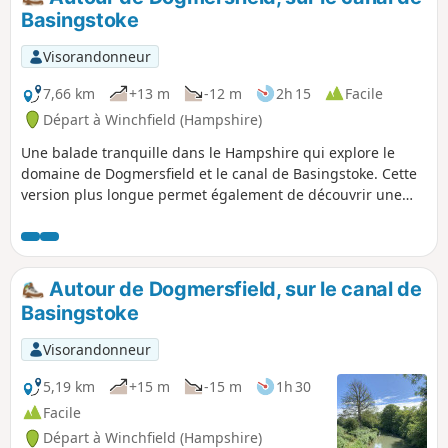
Basingstoke
Visorandonneur
7,66 km
+13 m
-12 m
2h 15
Facile
Départ à Winchfield (Hampshire)
Une balade tranquille dans le Hampshire qui explore le
domaine de Dogmersfield et le canal de Basingstoke. Cette
version plus longue permet également de découvrir une
partie de la campagne environnante.
Autour de Dogmersfield, sur le canal de
Basingstoke
Visorandonneur
5,19 km
+15 m
-15 m
1h 30
Facile
Départ à Winchfield (Hampshire)