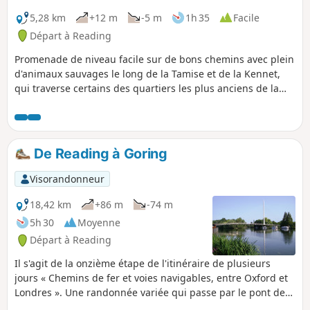
5,28 km
+12 m
-5 m
1h 35
Facile
Départ à Reading
Promenade de niveau facile sur de bons chemins avec plein
d'animaux sauvages le long de la Tamise et de la Kennet,
qui traverse certains des quartiers les plus anciens de la
ville.
De Reading à Goring
Visorandonneur
18,42 km
+86 m
-74 m
5h 30
Moyenne
Départ à Reading
Il s'agit de la onzième étape de l'itinéraire de plusieurs
jours « Chemins de fer et voies navigables, entre Oxford et
Londres ». Une randonnée variée qui passe par le pont de
Christchurch, traverse le site du festival de Reading, longe