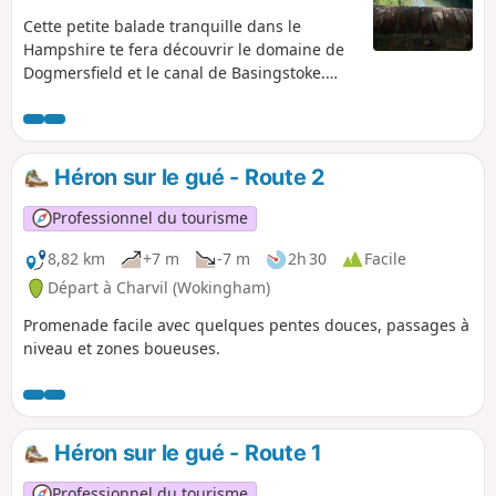
Cette petite balade tranquille dans le
Hampshire te fera découvrir le domaine de
Dogmersfield et le canal de Basingstoke.
Parfait pour une balade après le déjeuner
du dimanche.
Héron sur le gué - Route 2
Professionnel du tourisme
8,82 km
+7 m
-7 m
2h 30
Facile
Départ à Charvil (Wokingham)
Promenade facile avec quelques pentes douces, passages à
niveau et zones boueuses.
Héron sur le gué - Route 1
Professionnel du tourisme