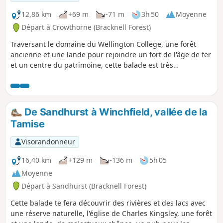
12,86 km
+69 m
-71 m
3h 50
Moyenne
Départ à Crowthorne (Bracknell Forest)
Traversant le domaine du Wellington College, une forêt
ancienne et une lande pour rejoindre un fort de l'âge de fer
et un centre du patrimoine, cette balade est très
intéressante.
De Sandhurst à Winchfield, vallée de la
Tamise
Visorandonneur
16,40 km
+129 m
-136 m
5h 05
Moyenne
Départ à Sandhurst (Bracknell Forest)
Cette balade te fera découvrir des rivières et des lacs avec
une réserve naturelle, l'église de Charles Kingsley, une forêt