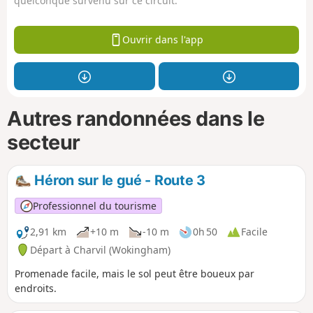
quelconque survenu sur ce circuit.
Ouvrir dans l'app
Autres randonnées dans le
secteur
Héron sur le gué - Route 3
Professionnel du tourisme
2,91 km
+10 m
-10 m
0h 50
Facile
Départ à Charvil (Wokingham)
Promenade facile, mais le sol peut être boueux par
endroits.