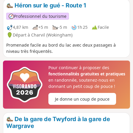
Héron sur le gué - Route 1
Professionnel du tourisme
4,87 km
+5 m
-5 m
1h 25
Facile
Départ à Charvil (Wokingham)
Promenade facile au bord du lac avec deux passages à
niveau très fréquentés.
Pour continuer à proposer des
fonctionnalités gratuites et pratiques
en randonnée, soutenez-nous en
donnant un petit coup de pouce !
Je donne un coup de pouce
De la gare de Twyford à la gare de
Wargrave