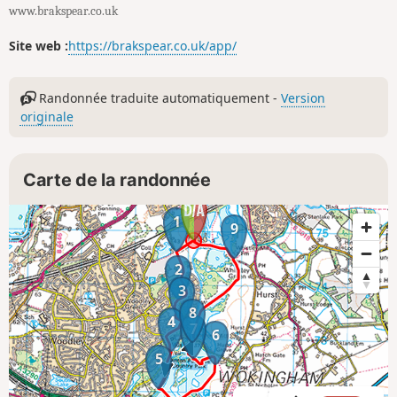
www.brakspear.co.uk
Site web :
https://brakspear.co.uk/app/
Randonnée traduite automatiquement -
Version
originale
Carte de la randonnée
1
9
2
3
8
4
7
6
5