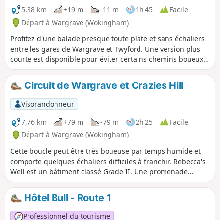
5,88 km
+19 m
-11 m
1h 45
Facile
Départ à Wargrave (Wokingham)
Profitez d'une balade presque toute plate et sans échaliers
entre les gares de Wargrave et Twyford. Une version plus
courte est disponible pour éviter certains chemins boueux
dans la région de Stanlake, mais il n'y a pas de passage
piéton sur le pont ferroviaire et il faut faire attention.
Circuit de Wargrave et Crazies Hill
Visorandonneur
7,76 km
+79 m
-79 m
2h 25
Facile
Départ à Wargrave (Wokingham)
Cette boucle peut être très boueuse par temps humide et
comporte quelques échaliers difficiles à franchir. Rebecca's
Well est un bâtiment classé Grade II. Une promenade
vallonnée à travers bois et champs sur les hauteurs au
nord-est de Wargrave. Les racines des arbres peuvent être
Hôtel Bull - Route 1
dangereuses dans les bois. Il n'y a pas d'échaliers.
Rebecca's Well est un bâtiment classé Grade II. .
Professionnel du tourisme