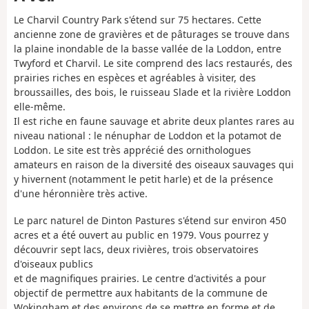
Le Charvil Country Park s'étend sur 75 hectares. Cette
ancienne zone de gravières et de pâturages se trouve dans
la plaine inondable de la basse vallée de la Loddon, entre
Twyford et Charvil. Le site comprend des lacs restaurés, des
prairies riches en espèces et agréables à visiter, des
broussailles, des bois, le ruisseau Slade et la rivière Loddon
elle-même.
Il est riche en faune sauvage et abrite deux plantes rares au
niveau national : le nénuphar de Loddon et la potamot de
Loddon. Le site est très apprécié des ornithologues
amateurs en raison de la diversité des oiseaux sauvages qui
y hivernent (notamment le petit harle) et de la présence
d'une héronnière très active.
Le parc naturel de Dinton Pastures s'étend sur environ 450
acres et a été ouvert au public en 1979. Vous pourrez y
découvrir sept lacs, deux rivières, trois observatoires
d'oiseaux publics
et de magnifiques prairies. Le centre d'activités a pour
objectif de permettre aux habitants de la commune de
Wokingham et des environs de se mettre en forme et de