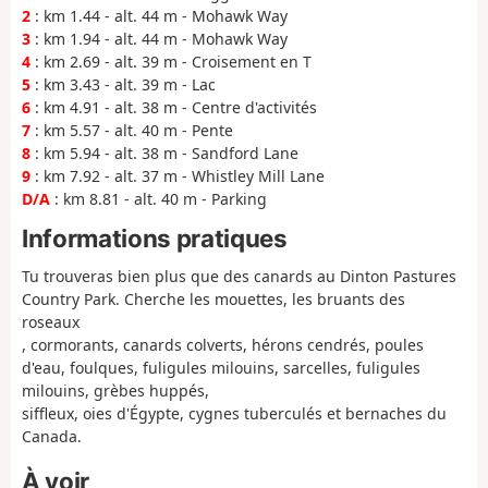
2
: km 1.44 - alt. 44 m - Mohawk Way
3
: km 1.94 - alt. 44 m - Mohawk Way
4
: km 2.69 - alt. 39 m - Croisement en T
5
: km 3.43 - alt. 39 m - Lac
6
: km 4.91 - alt. 38 m - Centre d'activités
7
: km 5.57 - alt. 40 m - Pente
8
: km 5.94 - alt. 38 m - Sandford Lane
9
: km 7.92 - alt. 37 m - Whistley Mill Lane
D/A
: km 8.81 - alt. 40 m - Parking
Informations pratiques
Tu trouveras bien plus que des canards au Dinton Pastures
Country Park. Cherche les mouettes, les bruants des
roseaux
, cormorants, canards colverts, hérons cendrés, poules
d'eau, foulques, fuligules milouins, sarcelles, fuligules
milouins, grèbes huppés,
siffleux, oies d'Égypte, cygnes tuberculés et bernaches du
Canada.
À voir