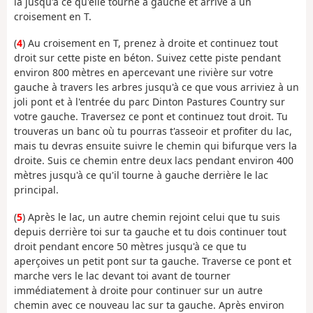
la jusqu'à ce qu'elle tourne à gauche et arrive à un
croisement en T.
(
4
) Au croisement en T, prenez à droite et continuez tout
droit sur cette piste en béton. Suivez cette piste pendant
environ 800 mètres en apercevant une rivière sur votre
gauche à travers les arbres jusqu'à ce que vous arriviez à un
joli pont et à l'entrée du parc Dinton Pastures Country sur
votre gauche. Traversez ce pont et continuez tout droit. Tu
trouveras un banc où tu pourras t'asseoir et profiter du lac,
mais tu devras ensuite suivre le chemin qui bifurque vers la
droite. Suis ce chemin entre deux lacs pendant environ 400
mètres jusqu'à ce qu'il tourne à gauche derrière le lac
principal.
(
5
) Après le lac, un autre chemin rejoint celui que tu suis
depuis derrière toi sur ta gauche et tu dois continuer tout
droit pendant encore 50 mètres jusqu'à ce que tu
aperçoives un petit pont sur ta gauche. Traverse ce pont et
marche vers le lac devant toi avant de tourner
immédiatement à droite pour continuer sur un autre
chemin avec ce nouveau lac sur ta gauche. Après environ