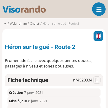
V
O
i
u
s
v
o
•••
Wokingham
Charvil
Héron sur le gué - Route 2
r
r
i
a
r
n
l
d
Héron sur le gué - Route 2
a
o
n
a
Promenade facile avec quelques pentes douces,
v
passages à niveau et zones boueuses.
i
g
a
Fiche technique
n°
4520334
t
i
o
Création
7 janv. 2021
n
Mise à jour
8 janv. 2021