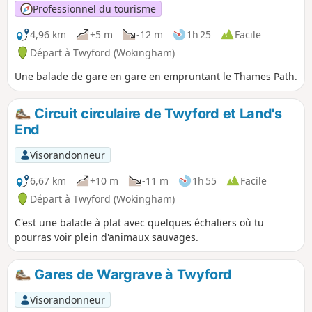
Professionnel du tourisme
4,96 km
+5 m
-12 m
1h 25
Facile
Départ à Twyford (Wokingham)
Une balade de gare en gare en empruntant le Thames Path.
Circuit circulaire de Twyford et Land's
End
Visorandonneur
6,67 km
+10 m
-11 m
1h 55
Facile
Départ à Twyford (Wokingham)
C'est une balade à plat avec quelques échaliers où tu
pourras voir plein d'animaux sauvages.
Gares de Wargrave à Twyford
Visorandonneur