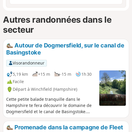
Autres randonnées dans le
secteur
Autour de Dogmersfield, sur le canal de
Basingstoke
Visorandonneur
5,19 km
+15 m
-15 m
1h 30
Facile
Départ à Winchfield (Hampshire)
Cette petite balade tranquille dans le
Hampshire te fera découvrir le domaine de
Dogmersfield et le canal de Basingstoke.
Parfait pour une balade après le déjeuner
du dimanche.
Promenade dans la campagne de Fleet