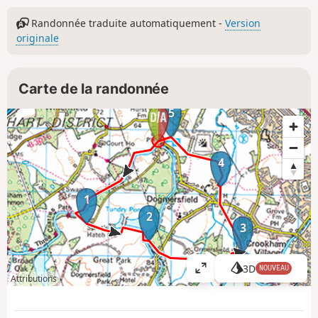
Randonnée traduite automatiquement -
Version
originale
Carte de la randonnée
5
4
1
2
3
3D
NOUVEAU
A
Attributions
ff
i