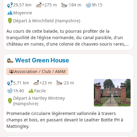
29,57 km
+275 m
-184 m
9h 15
Moyenne
Départ à Winchfield (Hampshire)
Au cours de cette balade, tu pourras profiter de la
tranquillité de l'église normande, du canal paisible, d'un
château en ruines, d'une colonie de chauves-souris rares,
d'anciennes traces sur la craie, de jolis hameaux et de vues
imprenables. Si tu fais juste cette partie de la balade, pense
West Green House
à prévoir un moyen de transport pour revenir au point de
départ ou chez toi, ou à revenir par le même chemin.
Association / Club / AMM
5,71 km
+23 m
-23 m
1h 40
Facile
Départ à Hartley Wintney
(Hampshire)
Promenade circulaire légèrement vallonnée à travers
champs et bois, en passant devant le Leather Bottle PH à
Mattingley.