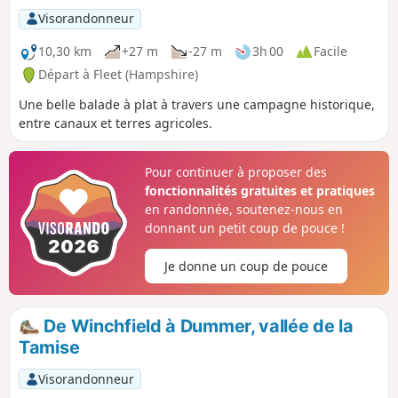
Visorandonneur
10,30 km
+27 m
-27 m
3h 00
Facile
Départ à Fleet (Hampshire)
Une belle balade à plat à travers une campagne historique,
entre canaux et terres agricoles.
Pour continuer à proposer des
fonctionnalités gratuites et pratiques
en randonnée, soutenez-nous en
donnant un petit coup de pouce !
Je donne un coup de pouce
De Winchfield à Dummer, vallée de la
Tamise
Visorandonneur