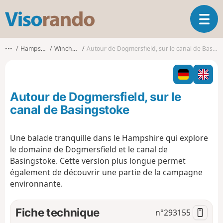
V
O
i
u
s
v
o
•••
Hampshire
Winchfield
Autour de Dogmersfield, sur le canal de Basingstoke
r
r
i
a
r
n
l
d
Autour de Dogmersfield, sur le
a
o
n
canal de Basingstoke
a
v
Une balade tranquille dans le Hampshire qui explore
i
le domaine de Dogmersfield et le canal de
g
a
Basingstoke. Cette version plus longue permet
t
également de découvrir une partie de la campagne
i
environnante.
o
n
Fiche technique
n°
293155