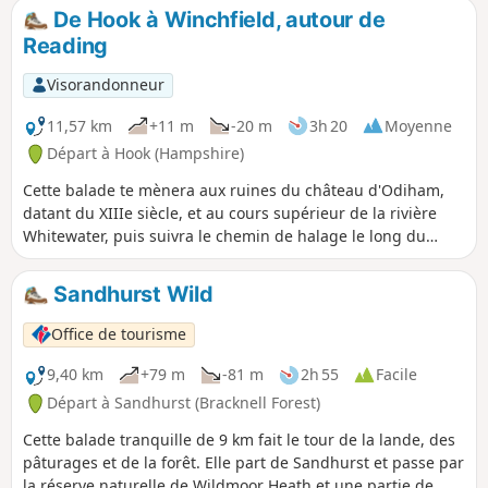
De Hook à Winchfield, autour de
Reading
Visorandonneur
11,57 km
+11 m
-20 m
3h 20
Moyenne
Départ à Hook (Hampshire)
Cette balade te mènera aux ruines du château d'Odiham,
datant du XIIIe siècle, et au cours supérieur de la rivière
Whitewater, puis suivra le chemin de halage le long du
pittoresque canal de Basingstoke.
Sandhurst Wild
Office de tourisme
9,40 km
+79 m
-81 m
2h 55
Facile
Départ à Sandhurst (Bracknell Forest)
Cette balade tranquille de 9 km fait le tour de la lande, des
pâturages et de la forêt. Elle part de Sandhurst et passe par
la réserve naturelle de Wildmoor Heath et une partie de