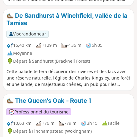
Crowthorne Wood.
De Sandhurst à Winchfield, vallée de la
Tamise
Visorandonneur
16,40 km
+129 m
-136 m
5h 05
Moyenne
Départ à Sandhurst (Bracknell Forest)
Cette balade te fera découvrir des rivières et des lacs avec
une réserve naturelle, l'église de Charles Kingsley, une forêt
et une lande, de majestueux chênes, un pub pour les
amateurs de cricket et une église historique avec une belle
vue. ⚠️Le passage à niveau menant à la réserve naturelle
The Queen's Oak - Route 1
d'Ambarrow Court est désormais fermé de façon
permanente et le Three Castles Path a été dévié pour
Professionnel du tourisme
traverser la voie ferrée plus au nord.
10,63 km
+76 m
-79 m
3h 15
Facile
Départ à Finchampstead (Wokingham)