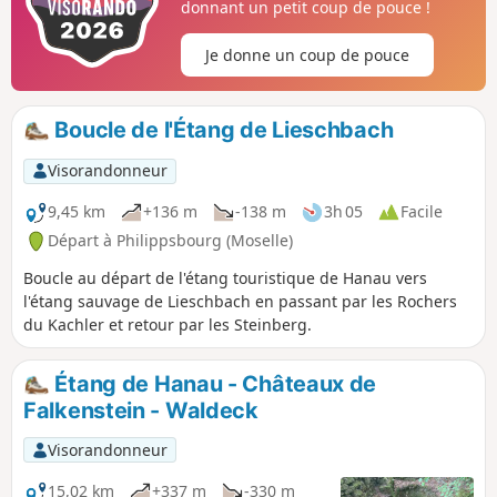
donnant un petit coup de pouce !
Je donne un coup de pouce
Boucle de l'Étang de Lieschbach
Visorandonneur
9,45 km
+136 m
-138 m
3h 05
Facile
Départ à Philippsbourg (Moselle)
Boucle au départ de l'étang touristique de Hanau vers
l'étang sauvage de Lieschbach en passant par les Rochers
du Kachler et retour par les Steinberg.
Étang de Hanau - Châteaux de
Falkenstein - Waldeck
Visorandonneur
15,02 km
+337 m
-330 m