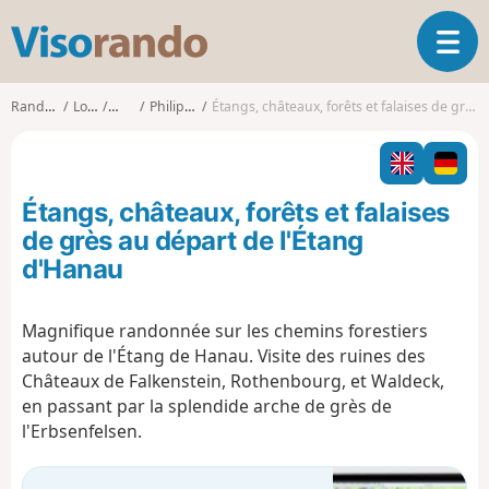
V
O
i
u
s
v
o
Randonnées
Lorraine
Moselle
Philippsbourg
Étangs, châteaux, forêts et falaises de grès au départ de l'Étang d'Hanau
r
r
i
a
r
n
l
d
Étangs, châteaux, forêts et falaises
a
o
n
de grès au départ de l'Étang
a
d'Hanau
v
i
g
Magnifique randonnée sur les chemins forestiers
a
autour de l'Étang de Hanau. Visite des ruines des
t
Châteaux de Falkenstein, Rothenbourg, et Waldeck,
i
en passant par la splendide arche de grès de
o
l'Erbsenfelsen.
n