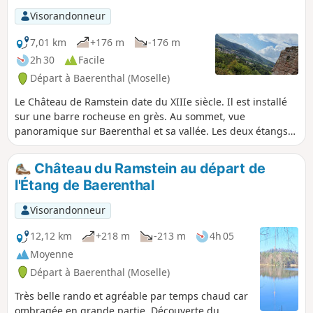
Visorandonneur
7,01 km
+176 m
-176 m
2h 30
Facile
Départ à Baerenthal (Moselle)
Le Château de Ramstein date du XIIIe siècle. Il est installé
sur une barre rocheuse en grès. Au sommet, vue
panoramique sur Baerenthal et sa vallée. Les deux étangs
de Ramstein et de Baerenthal ne manquent pas de charme
et sont un lieu idéal pour une pause rafraichissante.
Château du Ramstein au départ de
l'Étang de Baerenthal
Visorandonneur
12,12 km
+218 m
-213 m
4h 05
Moyenne
Départ à Baerenthal (Moselle)
Très belle rando et agréable par temps chaud car
ombragée en grande partie. Découverte du