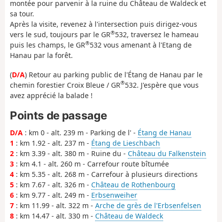
montée pour parvenir à la ruine du Château de Waldeck et
sa tour.
Après la visite, revenez à l'intersection puis dirigez-vous
®
vers le sud, toujours par le GR
532, traversez le hameau
®
puis les champs, le GR
532 vous amenant à l'Etang de
Hanau par la forêt.
(
D/A
) Retour au parking public de l'Étang de Hanau par le
®
chemin forestier Croix Bleue / GR
532. J'espère que vous
avez apprécié la balade !
Points de passage
D/A
: km 0 - alt. 239 m - Parking de l' -
Étang de Hanau
1
: km 1.92 - alt. 237 m -
Étang de Lieschbach
2
: km 3.39 - alt. 380 m - Ruine du -
Château du Falkenstein
3
: km 4.1 - alt. 260 m - Carrefour route bîtumée
4
: km 5.35 - alt. 268 m - Carrefour à plusieurs directions
5
: km 7.67 - alt. 326 m -
Château de Rothenbourg
6
: km 9.77 - alt. 249 m -
Erbsenweiher
7
: km 11.99 - alt. 322 m -
Arche de grès de l'Erbsenfelsen
8
: km 14.47 - alt. 330 m -
Château de Waldeck