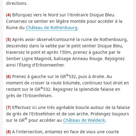
directions.
(
4
) Bifurquez vers le Nord sur l'itinéraire Disque Bleu.
Conservez ce sentier en légère montée pour accéder à la
Ruine du
Château de Rothenbourg
.
(
5
) Après avoir observé/contourné la ruine de Rothenbourg,
descendez dans la vallée par le petit sentier Disque Bleu,
traversez le pont et après 150m, prenez à gauche par le
Sentier Ligne Maginot, balisage Anneau Rouge. Rejoignez
ainsi l'Étang d'Erbsenweiher.
®
(
6
) Prenez à gauche sur le GR
532, puis à droite. Au
moment de croiser la route bitumée, continuez tout droit en
®
restant sur le GR
532. Rejoignez la splendide falaise en
grès de l'Erbsenfelsen.
(
7
) Effectuez ici une très agréable boucle autour de la falaise
de grès de l'Erbsefelsen et de son arche. Prolongez toujours
®
sur le GR
pour accéder au
Château de Waldeck
.
(
8
) A l'intersection, entamez en face de vous une courte