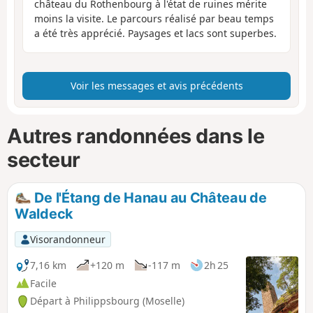
château du Rothenbourg à l'état de ruines mérite
moins la visite. Le parcours réalisé par beau temps
a été très apprécié. Paysages et lacs sont superbes.
Voir les messages et avis précédents
Autres randonnées dans le
secteur
De l'Étang de Hanau au Château de
Waldeck
Visorandonneur
7,16 km
+120 m
-117 m
2h 25
Facile
Départ à Philippsbourg (Moselle)