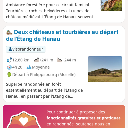
Ambiance forestière pour ce circuit familial.
Tourbières, roches, belvédères et ruines de
château médiéval. L'Étang de Hanau, souvent
considéré comme le plus beau des Vosges du
Nord, s'intègre dans un site naturel
Deux châteaux et tourbières au départ
d'exception, classé "Réserve mondiale de la
de l'Étang de Hanau
biosphère" par l'Unesco.
Visorandonneur
12,80 km
+241 m
-244 m
4h 20
Moyenne
Départ à Philippsbourg (Moselle)
Superbe randonnée en forêt
essentiellement au départ de l'Étang de
Hanau, en passant par l'Étang de
Lieschbach, le Château du Falkenstein,
le Château de Waldeck et les tourbières.
Pour continuer à proposer des
fonctionnalités gratuites et pratiques
en randonnée, soutenez-nous en