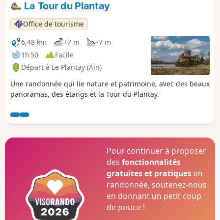
La Tour du Plantay
p
Office de tourisme
6,48 km
+7 m
-7 m
1h 50
Facile
Départ à Le Plantay (Ain)
Une randonnée qui lie nature et patrimoine, avec des beaux
panoramas, des étangs et la Tour du Plantay.
Pour continuer à proposer
des
fonctionnalités
gratuites et pratiques
en
randonnée, soutenez-nous
en donnant un petit coup
de pouce !