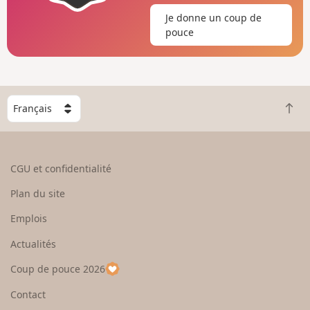
Je donne un coup de
pouce
C
R
h
e
o
t
i
o
s
CGU et confidentialité
u
i
r
s
Plan du site
e
s
n
e
Emplois
h
z
Actualités
a
u
u
n
Coup de pouce 2026
t
p
a
Contact
y