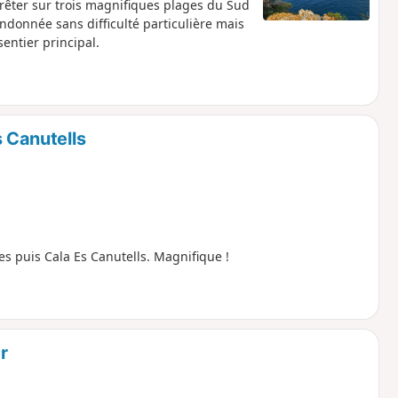
rrêter sur trois magnifiques plages du Sud
ndonnée sans difficulté particulière mais
entier principal.
 Canutells
s puis Cala Es Canutells. Magnifique !
r