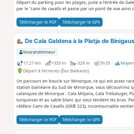
Départ du parking pour les plages, juste a l'entrée de Ga
par le "cami de cavalls et passe par un point de vue ainsi
Télécharger le PDF
Télécharger le GPX
De Cala Galdena à la Platja de Binigau
Visorandonneur
17,27 km
+333 m
-329 m
5h 55
Moyen
Départ à Ferreries (Îles Baléares)
Un parcours en boucle sur Minorque, ce qui est assez rar
station balnéaire du Sud de Minorque, vous découvrirez q
calanques de Minorque : Cala Mitjana, Cala Trebaluger, Pla
turquoises et au sable blanc qui vous tendent les bras. Pour 
célèbre Cami de Cavalls (GR® 223), incontournable sentier qui
parcours se fait sur des sentiers balisés : impossible de s'
Télécharger le PDF
Télécharger le GPX