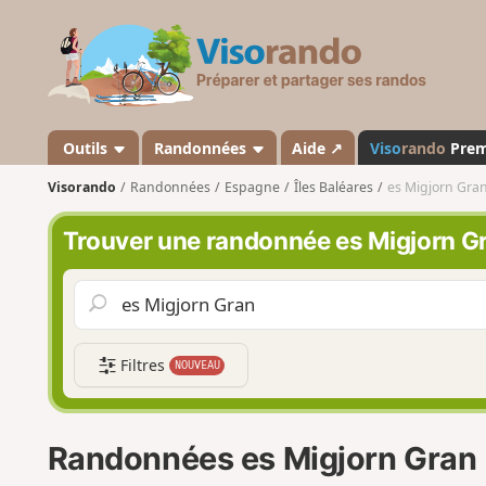
V
i
s
o
r
a
Outils
Randonnées
Aide ↗
Viso
rando
Pre
n
Visorando
Randonnées
Espagne
Îles Baléares
es Migjorn Gra
d
o
Trouver une randonnée es Migjorn G
Filtres
NOUVEAU
Randonnées es Migjorn Gran