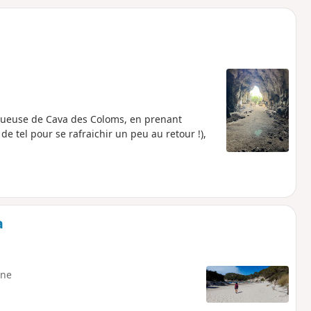
o
a
i
m
p
jestueuse de Cava des Coloms, en prenant
de tel pour se rafraichir un peu au retour !),
a
ne