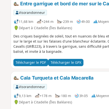
Entre garrigue et bord de mer sur le C
Visorandonneur
11,68 km
+244 m
-239 m
4h 00
Moyen
Départ à Citadelle (Îles Baléares)
Des criques baignées de soleil, tout en nuances de bleu e
sur le large et sur les falaises d'une blancheur éclatante.
Cavalls (GR®223), à travers la garrigue, sans difficulté par
balisé, et invite à la baignade.
Télécharger le PDF
Télécharger le GPX
Cala Turqueta et Cala Macarella
Visorandonneur
9,13 km
+178 m
-180 m
3h 05
Moyenn
Départ à Citadelle (Îles Baléares)