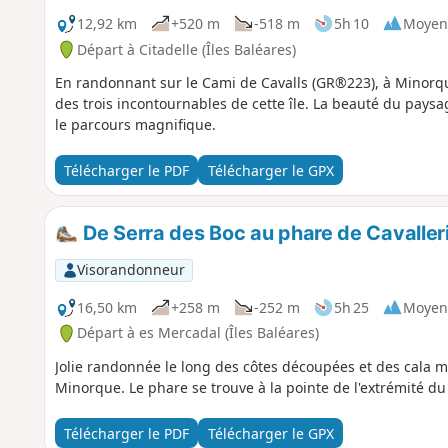
12,92 km
+520 m
-518 m
5h 10
Moyen
Départ à Citadelle (Îles Baléares)
En randonnant sur le Cami de Cavalls (GR®223), à Minorque
des trois incontournables de cette île. La beauté du paysa
le parcours magnifique.
Télécharger le PDF
Télécharger le GPX
De Serra des Boc au phare de Cavaller
Visorandonneur
16,50 km
+258 m
-252 m
5h 25
Moyen
Départ à es Mercadal (Îles Baléares)
Jolie randonnée le long des côtes découpées et des cala m
Minorque. Le phare se trouve à la pointe de l'extrémité du 
Télécharger le PDF
Télécharger le GPX