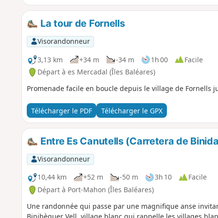
La tour de Fornells
Visorandonneur
3,13 km
+34 m
-34 m
1h 00
Facile
Départ à es Mercadal (Îles Baléares)
Promenade facile en boucle depuis le village de Fornells j
Télécharger le PDF
Télécharger le GPX
Entre Es Canutells (Carretera de Binidal
Visorandonneur
10,44 km
+52 m
-50 m
3h 10
Facile
Départ à Port-Mahon (Îles Baléares)
Une randonnée qui passe par une magnifique anse invitant
Binibèquer Vell, village blanc qui rappelle les villages blan