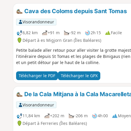
Cava des Coloms depuis Sant Tomas
Visorandonneur
6,82 km
+91 m
-92 m
2h 15
Facile
Départ à es Migjorn Gran (Îles Baléares)
Petite balade aller retour pour aller visiter la grotte ma
l'itinéraire depuis St Tomas et les plages de Binigaus (rien 
et un petit détour par le haut de la colline.
Télécharger le PDF
Télécharger le GPX
De la Cala Mitjana à la Cala Macarellet
Visorandonneur
11,84 km
+202 m
-206 m
4h 00
Moyen
Départ à Ferreries (Îles Baléares)