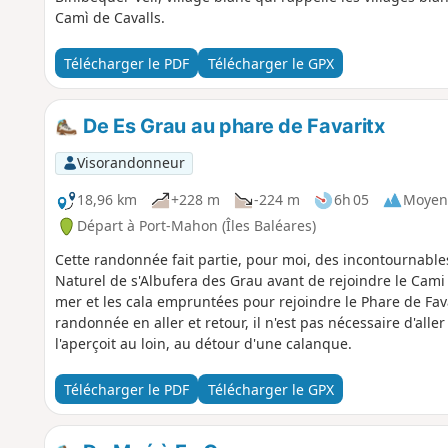
Camì de Cavalls.
Télécharger le PDF
Télécharger le GPX
De Es Grau au phare de Favaritx
Visorandonneur
18,96 km
+228 m
-224 m
6h 05
Moyen
Départ à Port-Mahon (Îles Baléares)
Cette randonnée fait partie, pour moi, des incontournables
Naturel de s'Albufera des Grau avant de rejoindre le Cami 
mer et les cala empruntées pour rejoindre le Phare de Fav
randonnée en aller et retour, il n'est pas nécessaire d'alle
l'aperçoit au loin, au détour d'une calanque.
Télécharger le PDF
Télécharger le GPX