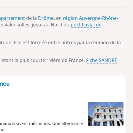
o
a
i
m
épartement
de la
Drôme
, en
région
Auvergne-Rhône-
p
e Valensolles, juste au Nord du
port fluvial de
itude. Elle est formée entre autres par la réunion de la
étant la plus courte rivière de France.
Fiche SANDRE
ence
 canaux souvent méconnus. Une alternance
ous.