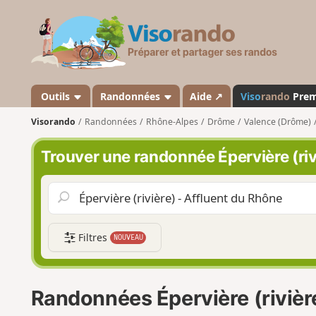
V
i
s
o
r
a
Outils
Randonnées
Aide ↗
Viso
rando
Pre
n
Visorando
Randonnées
Rhône-Alpes
Drôme
Valence (Drôme)
d
o
Trouver une randonnée Épervière (riv
Filtres
NOUVEAU
Randonnées Épervière (rivièr