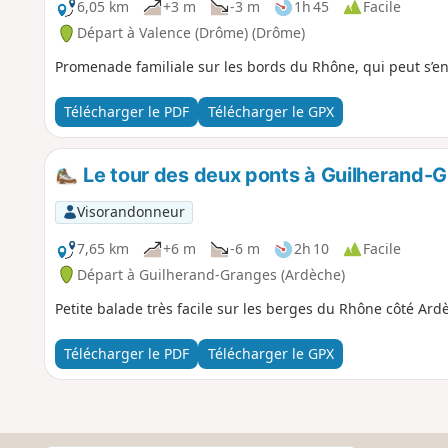
6,05 km
+3 m
-3 m
1h 45
Facile
Départ à Valence (Drôme) (Drôme)
Promenade familiale sur les bords du Rhône, qui peut s’en
Télécharger le PDF
Télécharger le GPX
Le tour des deux ponts à Guilherand-
Visorandonneur
7,65 km
+6 m
-6 m
2h 10
Facile
Départ à Guilherand-Granges (Ardèche)
Petite balade très facile sur les berges du Rhône côté Ar
Télécharger le PDF
Télécharger le GPX