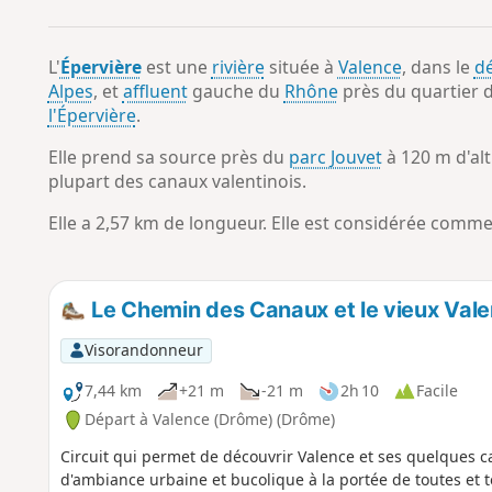
L'
Épervière
est une
rivière
située à
Valence
, dans le
d
Alpes
, et
affluent
gauche du
Rhône
près du quartier d
l'Épervière
.
Elle prend sa source près du
parc Jouvet
à 120 m d'alt
plupart des canaux valentinois.
Elle a 2,57 km de longueur. Elle est considérée comme 
Le Chemin des Canaux et le vieux Val
Visorandonneur
7,44 km
+21 m
-21 m
2h 10
Facile
Départ à Valence (Drôme) (Drôme)
Circuit qui permet de découvrir Valence et ses quelques
d'ambiance urbaine et bucolique à la portée de toutes et t