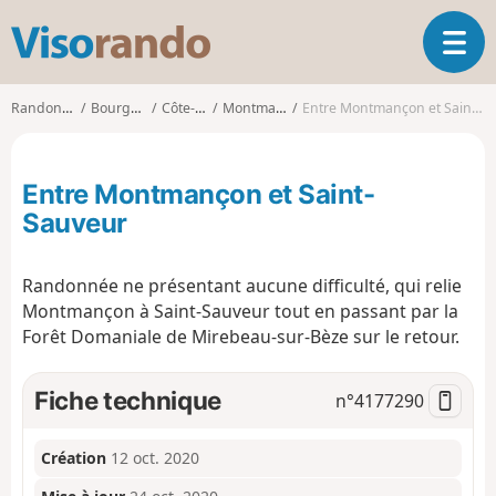
V
O
i
u
s
v
o
Randonnées
Bourgogne
Côte-d'Or
Montmançon
Entre Montmançon et Saint-Sauveur
r
r
i
a
r
n
Entre Montmançon et Saint-
l
d
a
Sauveur
o
n
a
Randonnée ne présentant aucune difficulté, qui relie
v
i
Montmançon à Saint-Sauveur tout en passant par la
g
Forêt Domaniale de Mirebeau-sur-Bèze sur le retour.
a
t
Fiche technique
n°
4177290
i
o
n
Création
12 oct. 2020