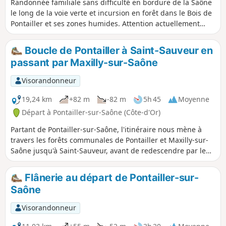
Randonnée familiale sans difficulté en bordure de la Saône
un enduit ocre. Les deux moulins Haut
le long de la voie verte et incursion en forêt dans le Bois de
et Bas.
Pontailler et ses zones humides. Attention actuellement
mars 2023 débardage entre les points (6) et (7) Donc pour
info : Entre les points (5) et (6), prendre à droite à la tranche
Boucle de Pontailler à Saint-Sauveur en
de bois N°15 pour éviter la tranche 18, pleines d'ornières et
passant par Maxilly-sur-Saône
encombrée par des branchages.
Visorandonneur
19,24 km
+82 m
-82 m
5h 45
Moyenne
Départ à Pontailler-sur-Saône (Côte-d'Or)
Partant de Pontailler-sur-Saône, l'itinéraire nous mène à
travers les forêts communales de Pontailler et Maxilly-sur-
Saône jusqu'à Saint-Sauveur, avant de redescendre par le
Canal de la Marne à la Saône puis le long de la Saône afin
de rejoindre Pontailler.
Flânerie au départ de Pontailler-sur-
Saône
Visorandonneur