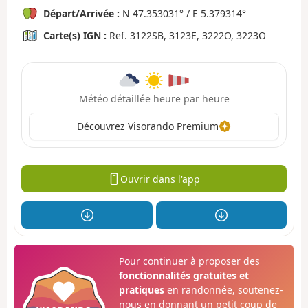
Départ/Arrivée :
N 47.353031° / E 5.379314°
Carte(s) IGN :
Ref. 3122SB, 3123E, 3222O, 3223O
Météo détaillée heure par heure
Découvrez Visorando Premium
Ouvrir dans l'app
Pour continuer à proposer des
fonctionnalités gratuites et
pratiques
en randonnée, soutenez-
nous en donnant un petit coup de