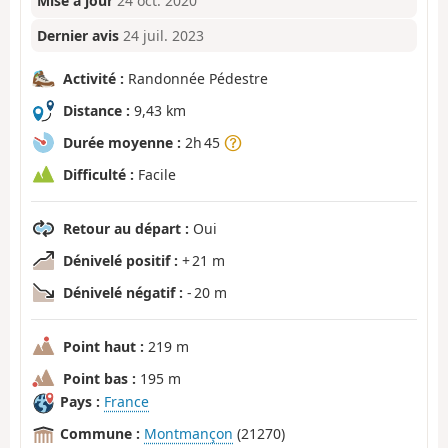
Mise à jour
24 oct. 2020
Dernier avis
24 juil. 2023
Activité :
Randonnée Pédestre
Distance :
9,43 km
Durée moyenne :
2h 45
Difficulté :
Facile
Retour au départ :
Oui
Dénivelé positif :
+ 21 m
Dénivelé négatif :
- 20 m
Point haut :
219 m
Point bas :
195 m
Pays :
France
Commune :
Montmançon
(21270)