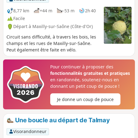
8,77 km
+44 m
-53 m
2h 40
Facile
Départ à Maxilly-sur-Saône (Côte-d'Or)
Circuit sans difficulté, à travers les bois, les
champs et les rues de Maxilly-sur-Saône.
Peut également être faite en vélo.
Pour continuer à proposer des
fonctionnalités gratuites et pratiques
en randonnée, soutenez-nous en
donnant un petit coup de pouce !
Je donne un coup de pouce
Une boucle au départ de Talmay
Visorandonneur