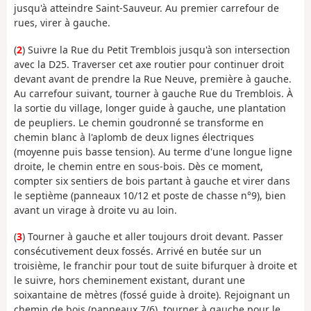
jusqu'à atteindre Saint-Sauveur. Au premier carrefour de
rues, virer à gauche.
(
2
) Suivre la Rue du Petit Tremblois jusqu'à son intersection
avec la D25. Traverser cet axe routier pour continuer droit
devant avant de prendre la Rue Neuve, première à gauche.
Au carrefour suivant, tourner à gauche Rue du Tremblois. À
la sortie du village, longer guide à gauche, une plantation
de peupliers. Le chemin goudronné se transforme en
chemin blanc à l'aplomb de deux lignes électriques
(moyenne puis basse tension). Au terme d'une longue ligne
droite, le chemin entre en sous-bois. Dès ce moment,
compter six sentiers de bois partant à gauche et virer dans
le septième (panneaux 10/12 et poste de chasse n°9), bien
avant un virage à droite vu au loin.
(
3
) Tourner à gauche et aller toujours droit devant. Passer
consécutivement deux fossés. Arrivé en butée sur un
troisième, le franchir pour tout de suite bifurquer à droite et
le suivre, hors cheminement existant, durant une
soixantaine de mètres (fossé guide à droite). Rejoignant un
chemin de bois (panneaux 7/6), tourner à gauche pour le