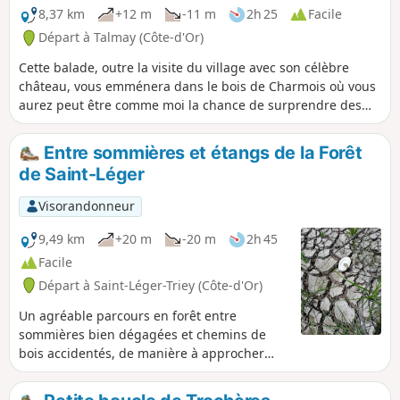
8,37 km
+12 m
-11 m
2h 25
Facile
Départ à Talmay (Côte-d'Or)
Cette balade, outre la visite du village avec son célèbre
château, vous emménera dans le bois de Charmois où vous
aurez peut être comme moi la chance de surprendre des
cerfs, hors jours de chasse bien sûr.
Entre sommières et étangs de la Forêt
de Saint-Léger
Visorandonneur
9,49 km
+20 m
-20 m
2h 45
Facile
Départ à Saint-Léger-Triey (Côte-d'Or)
Un agréable parcours en forêt entre
sommières bien dégagées et chemins de
bois accidentés, de manière à approcher
deux étangs pour observation de la faune
sauvage.