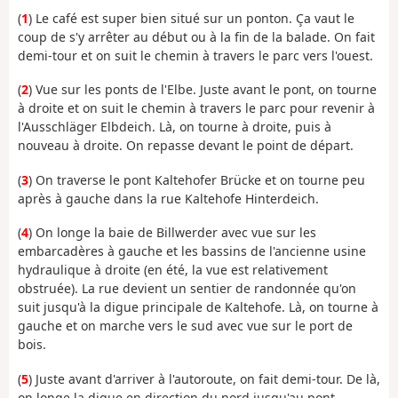
(
1
) Le café est super bien situé sur un ponton. Ça vaut le
coup de s'y arrêter au début ou à la fin de la balade. On fait
demi-tour et on suit le chemin à travers le parc vers l'ouest.
(
2
) Vue sur les ponts de l'Elbe. Juste avant le pont, on tourne
à droite et on suit le chemin à travers le parc pour revenir à
l'Ausschläger Elbdeich. Là, on tourne à droite, puis à
nouveau à droite. On repasse devant le point de départ.
(
3
) On traverse le pont Kaltehofer Brücke et on tourne peu
après à gauche dans la rue Kaltehofe Hinterdeich.
(
4
) On longe la baie de Billwerder avec vue sur les
embarcadères à gauche et les bassins de l'ancienne usine
hydraulique à droite (en été, la vue est relativement
obstruée). La rue devient un sentier de randonnée qu'on
suit jusqu'à la digue principale de Kaltehofe. Là, on tourne à
gauche et on marche vers le sud avec vue sur le port de
bois.
(
5
) Juste avant d'arriver à l'autoroute, on fait demi-tour. De là,
on longe la digue en direction du nord jusqu'au pont