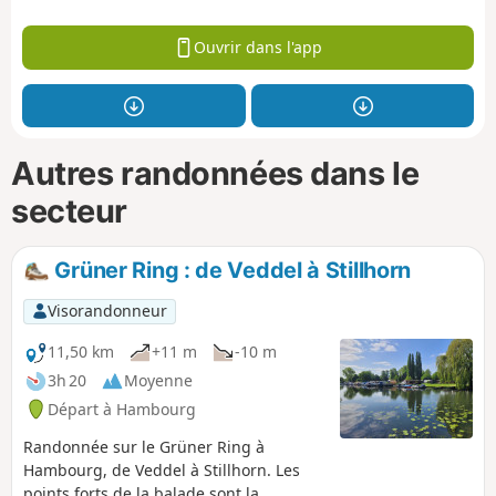
Ouvrir dans l'app
Autres randonnées dans le
secteur
Grüner Ring : de Veddel à Stillhorn
Visorandonneur
11,50 km
+11 m
-10 m
3h 20
Moyenne
Départ à Hambourg
Randonnée sur le Grüner Ring à
Hambourg, de Veddel à Stillhorn. Les
points forts de la balade sont la