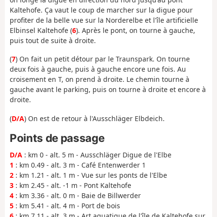
Kaltehofe. Ça vaut le coup de marcher sur la digue pour
profiter de la belle vue sur la Norderelbe et l'île artificielle
Elbinsel Kaltehofe (
6
). Après le pont, on tourne à gauche,
puis tout de suite à droite.
(
7
) On fait un petit détour par le Traunspark. On tourne
deux fois à gauche, puis à gauche encore une fois. Au
croisement en T, on prend à droite. Le chemin tourne à
gauche avant le parking, puis on tourne à droite et encore à
droite.
(
D/A
) On est de retour à l'Ausschläger Elbdeich.
Points de passage
D/A
: km 0 - alt. 5 m - Ausschläger Digue de l'Elbe
1
: km 0.49 - alt. 3 m - Café Entenwerder 1
2
: km 1.21 - alt. 1 m - Vue sur les ponts de l'Elbe
3
: km 2.45 - alt. -1 m - Pont Kaltehofe
4
: km 3.36 - alt. 0 m - Baie de Billwerder
5
: km 5.41 - alt. 4 m - Port de bois
6
: km 7.11 - alt. 3 m - Art aquatique de l'île de Kaltehofe sur