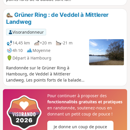
Wilhelmsburger Dove Elbe, le moulin à
vent Johanna et la Norderelbe.
Grüner Ring : de Veddel à Mittlerer
Landweg
Visorandonneur
14,45 km
+20 m
-21 m
4h 10
Moyenne
Départ à Hambourg
Randonnée sur le Grüner Ring à
Hambourg, de Veddel à Mittlerer
Landweg. Les points forts de la balade
sont le parc Entenwerder sur l'Elbe, l'île
Kaltehofe sur l'Elbe, la Dove Elbe et le
Pour continuer à proposer des
lac Eichbaumsee.
fonctionnalités gratuites et pratiques
en randonnée, soutenez-nous en
donnant un petit coup de pouce !
Je donne un coup de pouce