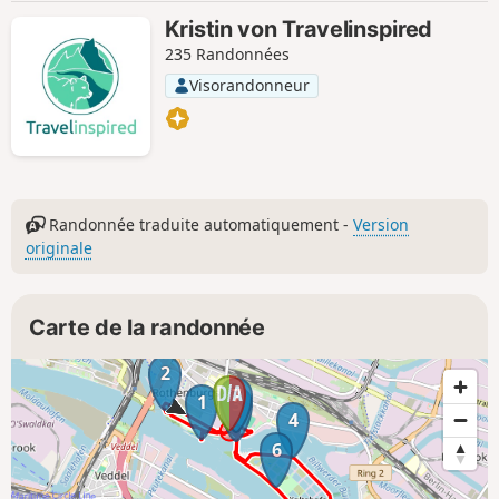
Kristin von Travelinspired
235 Randonnées
Visorandonneur
Randonnée traduite automatiquement -
Version
originale
Carte de la randonnée
2
7
1
3
4
6