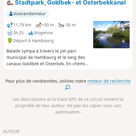
Stadtpark, Goldbek- et Osterbekkanal
Visorandonneur
11,79 km
+30 m
-30 m
3h 25
Moyenne
Départ à Hambourg
Balade sympa à travers le joli parc
municipal de Hambourg et le long des
canaux Goldbek et Osterbek. En chemin,
on passe devant le lac du parc
municipal, le planétarium et le musée
Pour plus de randonnées, utilisez notre
moteur de recherche
du travail avec la TRUDE.
.
Les descriptions et la trace GPS de ce circuit restent la
propriété de leur auteur. Ne pas les copier sans son
autorisation.
AUTEUR