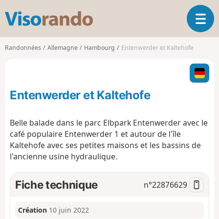
V
O
i
u
s
v
o
Randonnées
Allemagne
Hambourg
Entenwerder et Kaltehofe
r
r
i
a
r
n
l
d
Entenwerder et Kaltehofe
a
o
n
a
Belle balade dans le parc Elbpark Entenwerder avec le
v
café populaire Entenwerder 1 et autour de l'île
i
Kaltehofe avec ses petites maisons et les bassins de
g
l'ancienne usine hydraulique.
a
t
i
Fiche technique
n°
22876629
o
n
Création
10 juin 2022