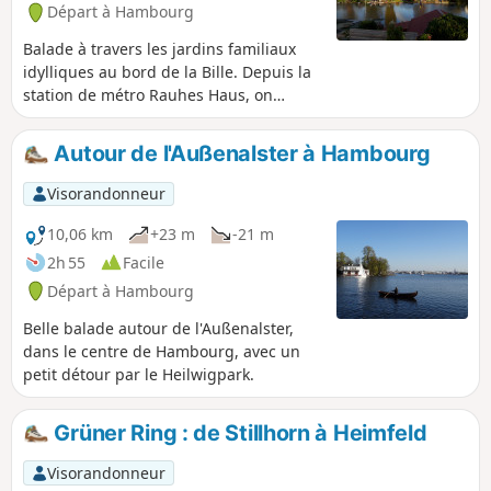
Départ à Hambourg
Balade à travers les jardins familiaux
idylliques au bord de la Bille. Depuis la
station de métro Rauhes Haus, on
traverse le Mittelkanal et le Südkanal
pour rejoindre l'île de Billerhuder, où se
Autour de l'Außenalster à Hambourg
trouve l'un des plus beaux jardins
familiaux de Hambourg, juste au bord
Visorandonneur
de la Bille. On continue ensuite à
travers d'autres jolis jardins familiaux
10,06 km
+23 m
-21 m
avant de revenir à la station de métro.
2h 55
Facile
Départ à Hambourg
Belle balade autour de l'Außenalster,
dans le centre de Hambourg, avec un
petit détour par le Heilwigpark.
Grüner Ring : de Stillhorn à Heimfeld
Visorandonneur