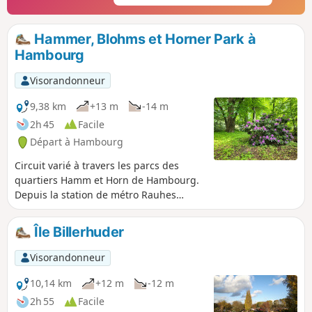
Hammer, Blohms et Horner Park à
Hambourg
Visorandonneur
9,38 km
+13 m
-14 m
2h 45
Facile
Départ à Hambourg
Circuit varié à travers les parcs des
quartiers Hamm et Horn de Hambourg.
Depuis la station de métro Rauhes
Haus, on longe d'abord la voie ferrée
sur une bande verte jusqu'au Thörls
Île Billerhuder
Park, puis on continue vers le joli
Hammer Park et enfin vers le Horner
Visorandonneur
Park en passant par le Blohms Park.
10,14 km
+12 m
-12 m
2h 55
Facile