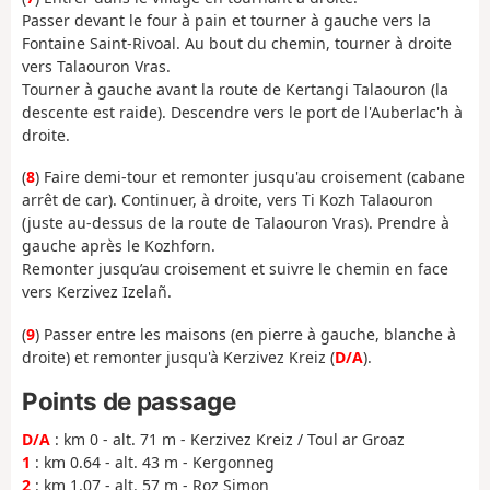
Passer devant le four à pain et tourner à gauche vers la
Fontaine Saint-Rivoal. Au bout du chemin, tourner à droite
vers Talaouron Vras.
Tourner à gauche avant la route de Kertangi Talaouron (la
descente est raide). Descendre vers le port de l'Auberlac'h à
droite.
(
8
) Faire demi-tour et remonter jusqu'au croisement (cabane
arrêt de car). Continuer, à droite, vers Ti Kozh Talaouron
(juste au-dessus de la route de Talaouron Vras). Prendre à
gauche après le Kozhforn.
Remonter jusqu’au croisement et suivre le chemin en face
vers Kerzivez Izelañ.
(
9
) Passer entre les maisons (en pierre à gauche, blanche à
droite) et remonter jusqu'à Kerzivez Kreiz (
D/A
).
Points de passage
D/A
: km 0 - alt. 71 m - Kerzivez Kreiz / Toul ar Groaz
1
: km 0.64 - alt. 43 m - Kergonneg
2
: km 1.07 - alt. 57 m - Roz Simon