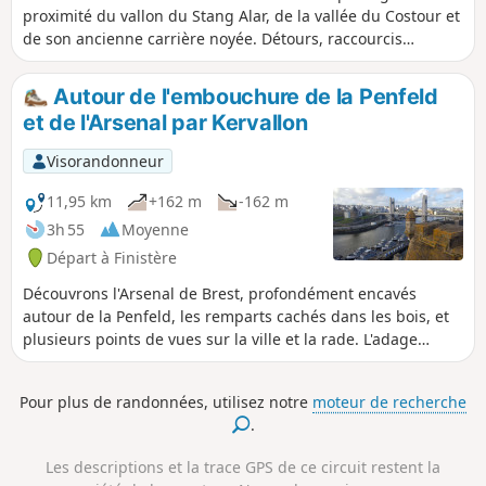
proximité du vallon du Stang Alar, de la vallée du Costour et
de son ancienne carrière noyée. Détours, raccourcis
"surprises" et exploration par des endroits peu fréquentés
avec passages par quelques prés, le long des champs et
Autour de l'embouchure de la Penfeld
par des sous-bois.
et de l'Arsenal par Kervallon
Visorandonneur
11,95 km
+162 m
-162 m
3h 55
Moyenne
Départ à Finistère
Découvrons l'Arsenal de Brest, profondément encavés
autour de la Penfeld, les remparts cachés dans les bois, et
plusieurs points de vues sur la ville et la rade. L'adage
prétend que Brest a été entièrement rasée pendant la
seconde guerre mondiale... c'est faux : "seulement" 80%
Pour plus de randonnées, utilisez notre
moteur de recherche
l'ont été. Ce circuit part à la découverte d'une partie des
.
20% restant (tours, portes, remparts, quelques vieilles rues
et maisons).
Les descriptions et la trace GPS de ce circuit restent la