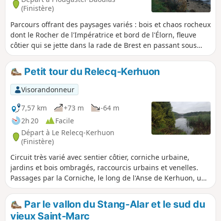
(Finistère)
Parcours offrant des paysages variés : bois et chaos rocheux
dont le Rocher de l'Impératrice et bord de l'Élorn, fleuve
côtier qui se jette dans la rade de Brest en passant sous
l'ancien Pont Albert Louppe ou pont de Plougastel et le pont
plus récent, celui de l'Iroise. Deux petites chapelles
Petit tour du Relecq-Kerhuon
donnent une touche patrimoniale.
Visorandonneur
7,57 km
+73 m
-64 m
2h 20
Facile
Départ à Le Relecq-Kerhuon
(Finistère)
Circuit très varié avec sentier côtier, corniche urbaine,
jardins et bois ombragés, raccourcis urbains et venelles.
Passages par la Corniche, le long de l'Anse de Kerhuon, une
rue discrète surplombant le Relecq et la Rade, Notre Dame
du Relecq au centre, retour par la coulée verte du Relecq-
Par le vallon du Stang-Alar et le sud du
Kerhuon le long du Domaine de Lossulien (privé) puis des
vieux Saint-Marc
venelles.