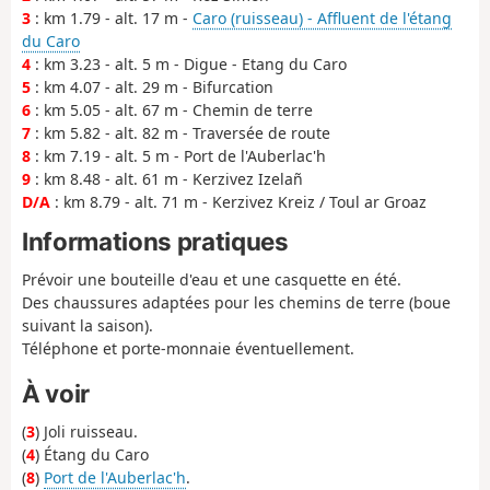
3
: km 1.79 - alt. 17 m -
Caro (ruisseau) - Affluent de l'étang
du Caro
4
: km 3.23 - alt. 5 m - Digue - Etang du Caro
5
: km 4.07 - alt. 29 m - Bifurcation
6
: km 5.05 - alt. 67 m - Chemin de terre
7
: km 5.82 - alt. 82 m - Traversée de route
8
: km 7.19 - alt. 5 m - Port de l'Auberlac'h
9
: km 8.48 - alt. 61 m - Kerzivez Izelañ
D/A
: km 8.79 - alt. 71 m - Kerzivez Kreiz / Toul ar Groaz
Informations pratiques
Prévoir une bouteille d'eau et une casquette en été.
Des chaussures adaptées pour les chemins de terre (boue
suivant la saison).
Téléphone et porte-monnaie éventuellement.
À voir
(
3
) Joli ruisseau.
(
4
) Étang du Caro
(
8
)
Port de l'Auberlac'h
.