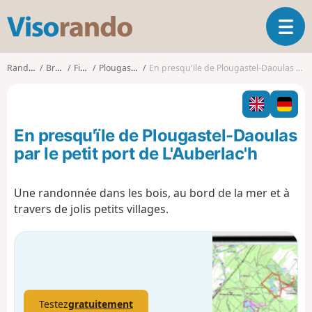
V
O
i
u
s
v
o
Randonnées
Bretagne
Finistère
Plougastel-Daoulas
En presqu'ïle de Plougastel-Daoulas par le petit port de L'Auberlac'h
r
r
i
a
r
n
l
d
En presqu'ïle de Plougastel-Daoulas
a
o
n
par le petit port de L'Auberlac'h
a
v
Une randonnée dans les bois, au bord de la mer et à
i
travers de jolis petits villages.
g
a
t
i
o
n
Testez
gratuitement