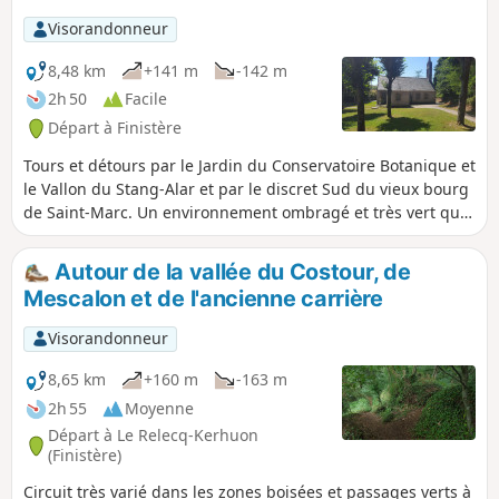
Visorandonneur
8,48 km
+141 m
-142 m
2h 50
Facile
Départ à Finistère
Tours et détours par le Jardin du Conservatoire Botanique et
le Vallon du Stang-Alar et par le discret Sud du vieux bourg
de Saint-Marc. Un environnement ombragé et très vert qui
contraste avec la réputation de ville en béton collant à
Brest.
Autour de la vallée du Costour, de
Mescalon et de l'ancienne carrière
Visorandonneur
8,65 km
+160 m
-163 m
2h 55
Moyenne
Départ à Le Relecq-Kerhuon
(Finistère)
Circuit très varié dans les zones boisées et passages verts à