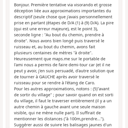
Bonjour. Première tentative via visorando et grosse
déception liée aux approximations importantes du
descriptif (seule chose que j'avais personnellement
prise en partant (étapes de D/A (1) à (9) D/A). La pire
(qui est une erreur majeure), est le point 3),
seconde ligne : "Au bout du chemin, prendre à
droite". Nous avons bien longé puis traversé le
ruisseau et, au bout du chemin, avons fait
plusieurs centaines de mètres "à droite".
Heureusement que maps.me sur le portable de
l'ami nous a permis de faire demi-tour car (et il ne
peut y avoir, j'en suis persuadé, d'autre solution que
de tourner à GAUCHE après avoir traversé le
ruisseau pour se rendre à l'étang de Caro.
Pour les autres approximations, notons : (5)"avant
de sortir du village" ; pour savoir quand on est sorti
du village, il faut le traverser entièrement (il y a un
autre chemin à gauche avant une seule maison
visible, qui ne mène nulle part). Il suffirait de
mentionner les distances ("à 100m,prendre...").
Suggérer aussi de suivre les balisages jaunes d'un