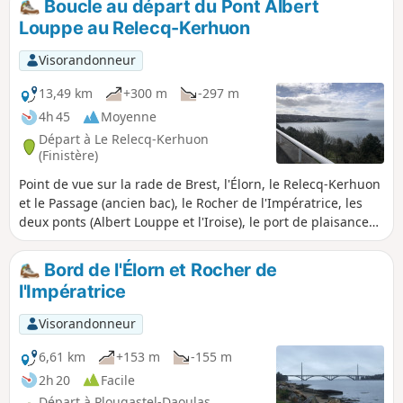
Boucle au départ du Pont Albert
Louppe au Relecq-Kerhuon
Visorandonneur
13,49 km
+300 m
-297 m
4h 45
Moyenne
Départ à Le Relecq-Kerhuon
(Finistère)
Point de vue sur la rade de Brest, l'Élorn, le Relecq-Kerhuon
et le Passage (ancien bac), le Rocher de l'Impératrice, les
deux ponts (Albert Louppe et l'Iroise), le port de plaisance
du Moulin-Blanc, Océanopolis, le polder, le port de
réparation navale, de commerce et le port militaire, la ville
Bord de l'Élorn et Rocher de
de Brest, le Goulet de Brest, la Pointe des Espagnols, le
l'Impératrice
phare du Petit Minou et celui du Portzic, la Pointe Marloux,
Pointe du Corbeau. Kernisi offre un beau panorama sur
Visorandonneur
Brest, son port, sa rade et l'estuaire de l'Elorn.
6,61 km
+153 m
-155 m
2h 20
Facile
Départ à Plougastel-Daoulas