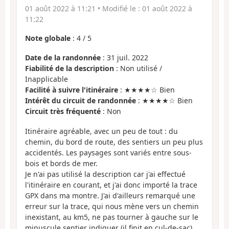
01 août 2022 à 11:21
• Modifié le :
01 août 2022 à
11:22
Note globale
:
4
/
5
Date de la randonnée
: 31 juil. 2022
Fiabilité de la description
: Non utilisé /
Inapplicable
Facilité à suivre l'itinéraire
: ★★★★☆ Bien
Intérêt du circuit de randonnée
: ★★★★☆ Bien
Circuit très fréquenté
: Non
Itinéraire agréable, avec un peu de tout : du
chemin, du bord de route, des sentiers un peu plus
accidentés. Les paysages sont variés entre sous-
bois et bords de mer.
Je n'ai pas utilisé la description car j'ai effectué
l'itinéraire en courant, et j'ai donc importé la trace
GPX dans ma montre. J'ai d'ailleurs remarqué une
erreur sur la trace, qui nous mène vers un chemin
inexistant, au km5, ne pas tourner à gauche sur le
minuscule sentier indiquer (il finit en cul-de-sac),