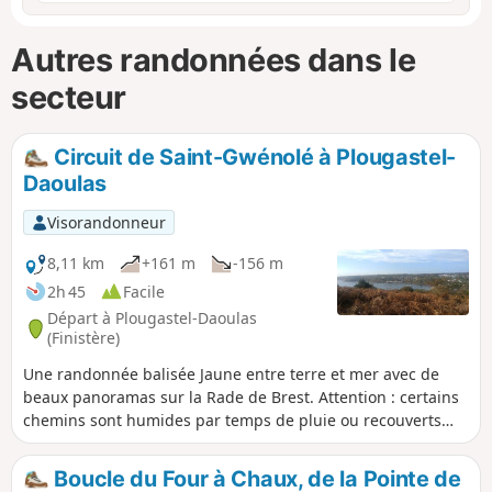
Autres randonnées dans le
secteur
Circuit de Saint-Gwénolé à Plougastel-
Daoulas
Visorandonneur
8,11 km
+161 m
-156 m
2h 45
Facile
Départ à Plougastel-Daoulas
(Finistère)
Une randonnée balisée Jaune entre terre et mer avec de
beaux panoramas sur la Rade de Brest. Attention : certains
chemins sont humides par temps de pluie ou recouverts
par la mer en cas de grandes marées.
Boucle du Four à Chaux, de la Pointe de