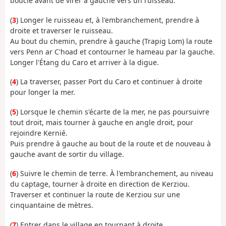
boucle avant de virer à gauche vers un ruisseau.
(
3
) Longer le ruisseau et, à l'embranchement, prendre à
droite et traverser le ruisseau.
Au bout du chemin, prendre à gauche (Trapig Lom) la route
vers Penn ar C'hoad et contourner le hameau par la gauche.
Longer l'Étang du Caro et arriver à la digue.
(
4
) La traverser, passer Port du Caro et continuer à droite
pour longer la mer.
(
5
) Lorsque le chemin s'écarte de la mer, ne pas poursuivre
tout droit, mais tourner à gauche en angle droit, pour
rejoindre Kernié.
Puis prendre à gauche au bout de la route et de nouveau à
gauche avant de sortir du village.
(
6
) Suivre le chemin de terre. À l'embranchement, au niveau
du captage, tourner à droite en direction de Kerziou.
Traverser et continuer la route de Kerziou sur une
cinquantaine de mètres.
(
7
) Entrer dans le village en tournant à droite.