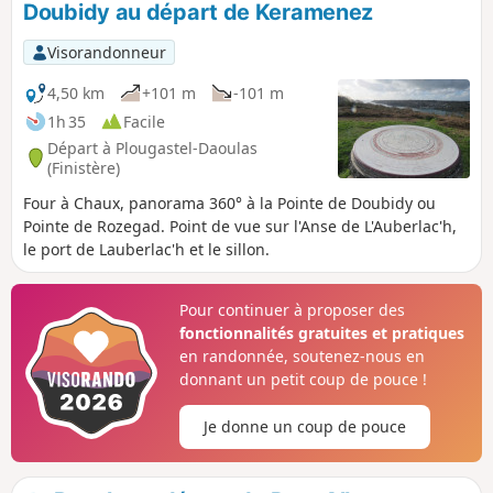
Doubidy au départ de Keramenez
Visorandonneur
4,50 km
+101 m
-101 m
1h 35
Facile
Départ à Plougastel-Daoulas
(Finistère)
Four à Chaux, panorama 360° à la Pointe de Doubidy ou
Pointe de Rozegad. Point de vue sur l'Anse de L'Auberlac'h,
le port de Lauberlac'h et le sillon.
Pour continuer à proposer des
fonctionnalités gratuites et pratiques
en randonnée, soutenez-nous en
donnant un petit coup de pouce !
Je donne un coup de pouce