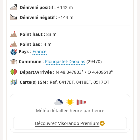
Dénivelé positif :
+ 142 m
Dénivelé négatif :
- 144 m
Point haut :
83 m
Point bas :
4 m
Pays :
France
Commune :
Plougastel-Daoulas
(29470)
Départ/Arrivée :
N 48.347803° / O 4.409618°
Carte(s) IGN :
Ref. 0417ET, 0418ET, 0517OT
Météo détaillée heure par heure
Découvrez Visorando Premium