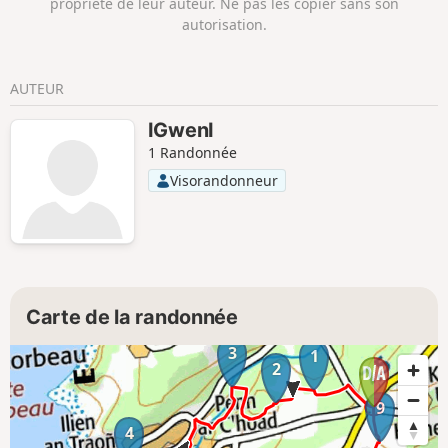
propriété de leur auteur. Ne pas les copier sans son
autorisation.
AUTEUR
IGwenI
1 Randonnée
Visorandonneur
Carte de la randonnée
3
1
2
9
4