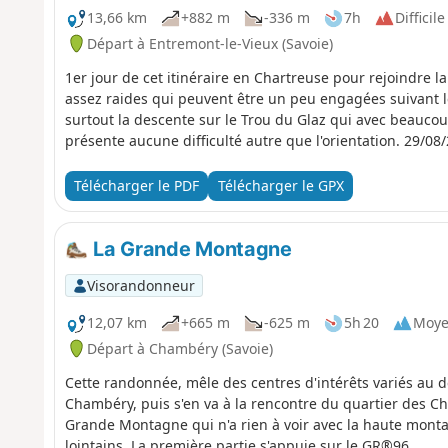
13,66 km
+882 m
-336 m
7h
Difficile
Départ à Entremont-le-Vieux (Savoie)
1er jour de cet itinéraire en Chartreuse pour rejoindre l
assez raides qui peuvent être un peu engagées suivant l
surtout la descente sur le Trou du Glaz qui avec beaucou
présente aucun
Télécharger le PDF
Télécharger le GPX
La Grande Montagne
Visorandonneur
12,07 km
+665 m
-625 m
5h 20
Moy
Départ à Chambéry (Savoie)
Cette randonnée, mêle des centres d'intérêts variés a
Chambéry, puis s'en va à la rencontre du quartier des Ch
Grande Montagne qui n'a rien à voir avec la haute monta
lointains. La première partie s'appuie sur le GR®96.