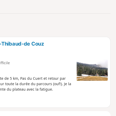
o
a
i
m
p
t-Thibaud-de Couz
fficile
ste de 5 km, Pas du Cuert et retour par
 toute la durée du parcours (ouf!). Je la
ente du plateau avec la fatigue.