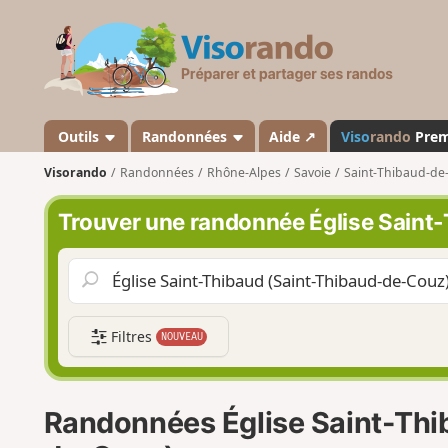
V
i
s
o
r
a
Outils
Randonnées
Aide ↗
Viso
rando
Pre
n
Visorando
Randonnées
Rhône-Alpes
Savoie
Saint-Thibaud-de
d
o
Trouver une randonnée Église Saint
Filtres
NOUVEAU
Randonnées Église Saint-Thi