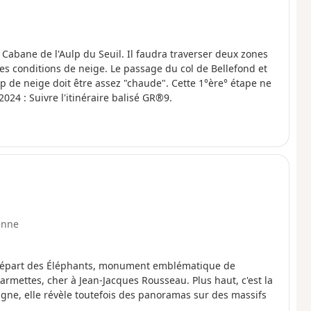
a Cabane de l'Aulp du Seuil. Il faudra traverser deux zones
es conditions de neige. Le passage du col de Bellefond et
p de neige doit être assez "chaude". Cette 1°ère° étape ne
e difficulté autre que l'orientation. 29/08/2024 : Suivre l'itinéraire balisé GR®9.
enne
u départ des Éléphants, monument emblématique de
armettes, cher à Jean-Jacques Rousseau. Plus haut, c'est la
gne, elle révèle toutefois des panoramas sur des massifs