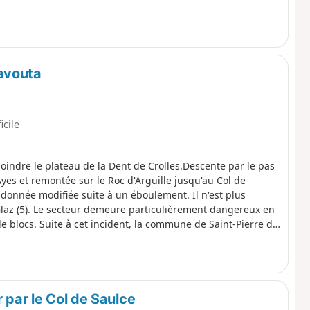
avouta
icile
joindre le plateau de la Dent de Crolles.Descente par le pas
yes et remontée sur le Roc d'Arguille jusqu'au Col de
onnée modifiée suite à un éboulement. Il n'est plus
laz (5). Le secteur demeure particulièrement dangereux en
e blocs. Suite à cet incident, la commune de Saint-Pierre de
urs sentiers de randonnée (pédestre, raquettes, ski de
ssible de passer l’itinéraire par le Pas de l’Oeille. Vous
 retrouver (A).
r par le Col de Saulce