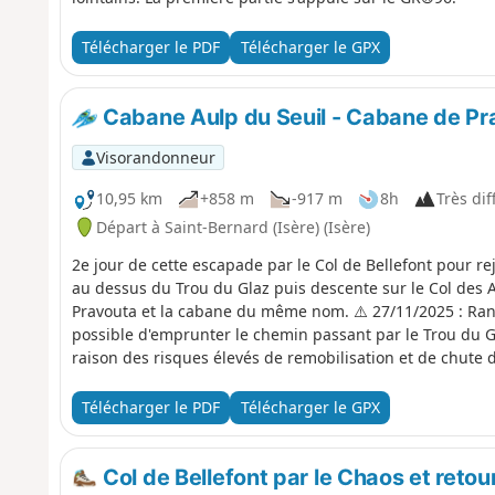
Télécharger le PDF
Télécharger le GPX
Cabane Aulp du Seuil - Cabane de Pr
Visorandonneur
10,95 km
+858 m
-917 m
8h
Très diff
Départ à Saint-Bernard (Isère) (Isère)
2e jour de cette escapade par le Col de Bellefont pour re
au dessus du Trou du Glaz puis descente sur le Col des A
Pravouta et la cabane du même nom. ⚠️ 27/11/2025 : Rand
possible d'emprunter le chemin passant par le Trou du G
raison des risques élevés de remobilisation et de chute d
Chartreuse a pris un arrêté municipal pour fermer plusie
rando). Pour une ascension de la Dent de Crolles, il est po
Télécharger le PDF
Télécharger le GPX
pouvez également passer par les cascades du Guiers pour
Col de Bellefont par le Chaos et retou