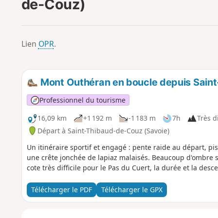
de-Couz)
Lien
OPR
.
Mont Outhéran en boucle depuis Sain
Professionnel du tourisme
16,09 km
+1 192 m
-1 183 m
7h
Très di
Départ à Saint-Thibaud-de-Couz (Savoie)
Un itinéraire sportif et engagé : pente raide au départ, pi
une crête jonchée de lapiaz malaisés. Beaucoup d'ombre sur
cote très difficile pour le Pas du Cuert, la durée et la desc
Télécharger le PDF
Télécharger le GPX