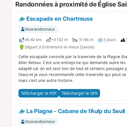
Randonnées à proximité de Église S
Escapade en Chartreuse
Visorandonneur
49,40 km
+3 102 m
-3 146 m
3 jours
Départ à Entremont-le-Vieux (Savoie)
Cette escapade consiste par la traversée de la Plagne (h
Aller Retour. C'est une entreprise qui demande outre les
adapté car on est seul loin de tout et certains passages 
l'eau) et je vous recommande cette traversée qui peut se 
mais c'est une autre histoire.
Télécharger le PDF
Télécharger le GPX
La Plagne - Cabane de l'Aulp du Seuil
Visorandonneur