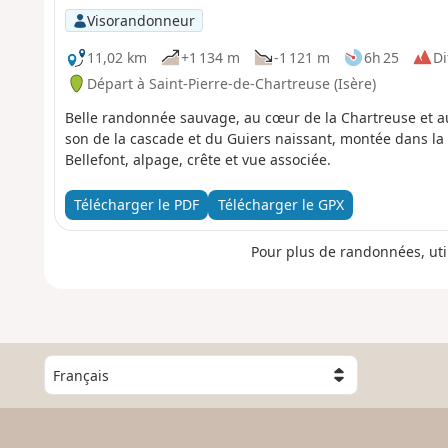
Visorandonneur
11,02 km
+1 134 m
-1 121 m
6h 25
Di
Départ à Saint-Pierre-de-Chartreuse (Isère)
Belle randonnée sauvage, au cœur de la Chartreuse et a
son de la cascade et du Guiers naissant, montée dans la
Bellefont, alpage, crête et vue associée.
Télécharger le PDF
Télécharger le GPX
Pour plus de randonnées, uti
C
h
o
i