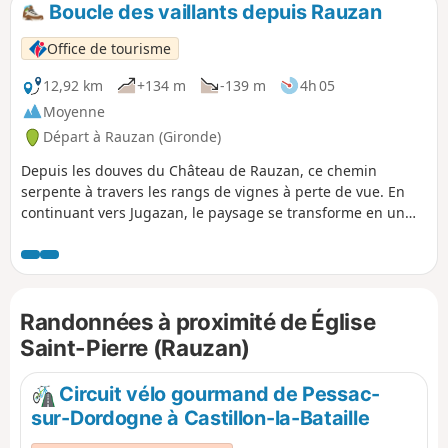
Boucle des vaillants depuis Rauzan
p
Office de tourisme
12,92 km
+134 m
-139 m
4h 05
Moyenne
Départ à Rauzan (Gironde)
Depuis les douves du Château de Rauzan, ce chemin
serpente à travers les rangs de vignes à perte de vue. En
continuant vers Jugazan, le paysage se transforme en un
relief vallonné offrant de magnifiques panoramas sur la
vallée de l’Engranne.
Randonnées à proximité de Église
Saint-Pierre (Rauzan)
Circuit vélo gourmand de Pessac-
sur-Dordogne à Castillon-la-Bataille