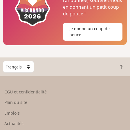
randonnée, soutenez-nous
en donnant un petit coup
de pouce !
Je donne un coup de
pouce
C
R
h
e
o
t
i
o
s
CGU et confidentialité
u
i
r
s
Plan du site
e
s
n
e
Emplois
h
z
Actualités
a
u