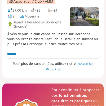
Association / Club / AMM
27,00 km
+92 m
-91 m
2h
Moyenne
Départ à Pessac-sur-Dordogne
(Gironde)
À vélo depuis le club canoë de Pessac-sur-Dordogne,
vous pourrez rejoindre Castillon-la-Bataille en suivant au
plus près la Dordogne, sur des routes très peu
fréquentées ! Le retour peut se faire en passant par la
rive gauche, avec pour les sportifs une petite côte à
grimper sur le dernier kilomètre pour rejoindre Pessac-
Pour plus de randonnées, utilisez notre
moteur de
sur-Dordogne
recherche
.
Pour continuer à proposer
des
fonctionnalités
gratuites et pratiques
en