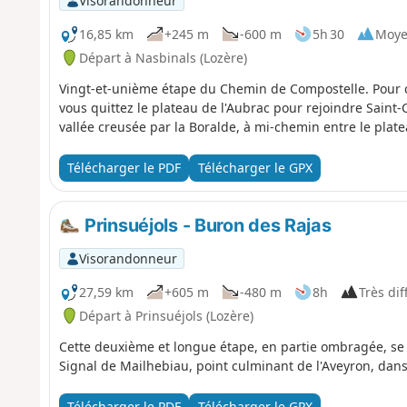
Visorandonneur
16,85 km
+245 m
-600 m
5h 30
Moy
Départ à Nasbinals (Lozère)
Vingt-et-unième étape du Chemin de Compostelle. Pour c
vous quittez le plateau de l'Aubrac pour rejoindre Saint
vallée creusée par la Boralde, à mi-chemin entre le platea
Télécharger le PDF
Télécharger le GPX
Prinsuéjols - Buron des Rajas
Visorandonneur
27,59 km
+605 m
-480 m
8h
Très diff
Départ à Prinsuéjols (Lozère)
Cette deuxième et longue étape, en partie ombragée, se
Signal de Mailhebiau, point culminant de l'Aveyron, dan
Télécharger le PDF
Télécharger le GPX