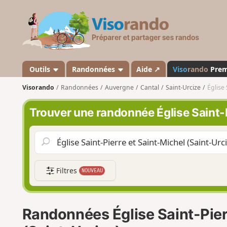
V
i
s
o
r
a
Outils
Randonnées
Aide ↗
Viso
rando
Pre
n
Visorando
Randonnées
Auvergne
Cantal
Saint-Urcize
Église 
d
o
Trouver une randonnée Église Saint-P
Filtres
NOUVEAU
Randonnées Église Saint-Pier