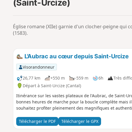
(Saint-Urcize)
Église romane (XIIe) garnie d'un clocher-peigne qui
(1583).
L'Aubrac au cœur depuis Saint-Urcize
Visorandonneur
26,77 km
+550 m
-559 m
6h
Très diffi
Départ à Saint-Urcize (Cantal)
Itinérance sur les vastes plateaux de l'Aubrac, de Saint-U
bonnes heures de marche pour la boucle complète mais il e
souhaitez profiter pleinement des magnifiques et authenti
Télécharger le PDF
Télécharger le GPX