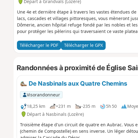
Départ à Grandvals (Lozère)
Une 4e et dernière étape à travers les vastes étendues de 
lacs, cascades et villages pittoresques, vous mèneront ju
Dômerie, ancien hôpital refuge fondé par les nobles et l
pour protéger les pèlerins qui traversaient ce vaste platea
Télécharger le PDF
Télécharger le GPX
Randonnées à proximité de Église Sain
De Nasbinals aux Quatre Chemins
Visorandonneur
18,25 km
+231 m
-235 m
5h 50
Moy
Départ à Nasbinals (Lozère)
Troisième étape d'un circuit de quatre en Aubrac. Vous
(chemin de Compostelle) en sens inverse. Un léger déto
admirer la Cascade du Déroc.