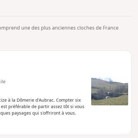
o
a
i
m
p
 comprend une des plus anciennes cloches de France
cile
rcize à la Dômerie d'Aubrac. Compter six
st préférable de partir assez tôt si vous
ques paysages qui s'offriront à vous.