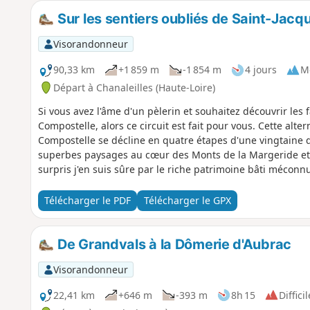
Sur les sentiers oubliés de Saint-Jacq
Visorandonneur
90,33 km
+1 859 m
-1 854 m
4 jours
M
Départ à Chanaleilles (Haute-Loire)
Si vous avez l'âme d'un pèlerin et souhaitez découvrir les
Compostelle, alors ce circuit est fait pour vous. Cette alt
Compostelle se décline en quatre étapes d'une vingtaine d
superbes paysages au cœur des Monts de la Margeride et d
surpris j'en suis sûre par le riche patrimoine bâti méconn
Télécharger le PDF
Télécharger le GPX
De Grandvals à la Dômerie d'Aubrac
Visorandonneur
22,41 km
+646 m
-393 m
8h 15
Difficil