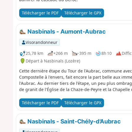
Télécharger le PDF
Télécharger le GPX
Nasbinals - Aumont-Aubrac
Visorandonneur
25,78 km
+266 m
-395 m
8h 10
Diffic
Départ à Nasbinals (Lozère)
Cette dernière étape du Tour de l'Aubrac, commune ave
Compostelle à l'envers, fait encore la part belle aux im
l'Aubrac. Au dernier tiers de l'étape, un peu plus ombra
de granit de l'Église de la Chaze-de-Peyre et la Chapelle 
Télécharger le PDF
Télécharger le GPX
Nasbinals - Saint-Chély-d'Aubrac