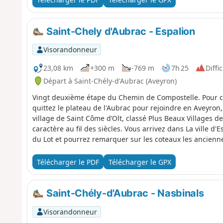
Saint-Chely d'Aubrac - Espalion
Visorandonneur
23,08 km
+300 m
-769 m
7h 25
Diffic
Départ à Saint-Chély-d'Aubrac (Aveyron)
Vingt deuxième étape du Chemin de Compostelle. Pour ce
quittez le plateau de l'Aubrac pour rejoindre en Aveyron, 
village de Saint Côme d’Olt, classé Plus Beaux Villages d
caractère au fil des siècles. Vous arrivez dans La ville d'
du Lot et pourrez remarquer sur les coteaux les ancienne
et arbres fruitiers.
Télécharger le PDF
Télécharger le GPX
Saint-Chély-d'Aubrac - Nasbinals
Visorandonneur