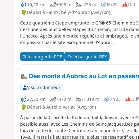
16,40 km
+598 m
-223 m
6h 25
Diffic
Départ à Saint-Chély-d'Aubrac (Aveyron)
Cette quatrième étape emprunte le GR® 65 Chemin de Sai
c'est une des plus belles étapes du chemin, inscrite dan
l'Unesco. Après une montée régulière et ombragée, le ch
en passant par le site exceptionnel d'Aubrac.
Télécharger le PDF
Télécharger le GPX
Des monts d'Aubrac au Lot en passant
Visorandonneur
22,30 km
+370 m
-1 318 m
7h 25
Diff
Départ à Aurelle-Verlac (Aveyron)
À partir de la Croix de la Rode qui fait la liaison avec l
possible aussi avec Les Chemins de Saint-Jacques.Des 
lors de cette descente. Centre de l'ancienne terre, le vi
1948, il reste le lieu sanctuaire le plus représentatif du