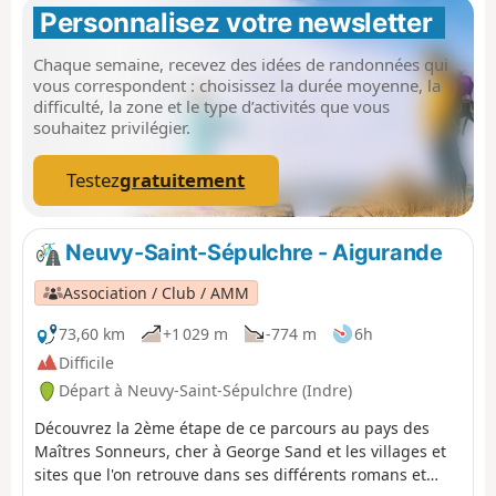
Moulin D'Angibault".
Personnalisez votre newsletter 
Chaque semaine, recevez des idées de randonnées qui
vous correspondent : choisissez la durée moyenne, la
difficulté, la zone et le type d’activités que vous
souhaitez privilégier.
Testez
gratuitement
Neuvy-Saint-Sépulchre - Aigurande
Association / Club / AMM
73,60 km
+1 029 m
-774 m
6h
Difficile
Départ à Neuvy-Saint-Sépulchre (Indre)
Découvrez la 2ème étape de ce parcours au pays des
Maîtres Sonneurs, cher à George Sand et les villages et
sites que l'on retrouve dans ses différents romans et