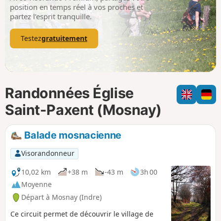
p
position en temps réel à vos proches et
partez l’esprit tranquille.
Testez
gratuitement
Randonnées Église
Saint-Paxent (Mosnay)
Balade mosnacienne
Visorandonneur
10,02 km
+38 m
-43 m
3h 00
Moyenne
Départ à Mosnay (Indre)
Ce circuit permet de découvrir le village de