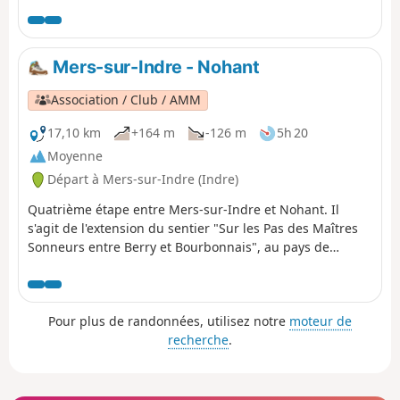
écrits entre autres : Promenade autour d'un village.
Mers-sur-Indre - Nohant
Association / Club / AMM
17,10 km
+164 m
-126 m
5h 20
Moyenne
Départ à Mers-sur-Indre (Indre)
Quatrième étape entre Mers-sur-Indre et Nohant. Il
s'agit de l'extension du sentier "Sur les Pas des Maîtres
Sonneurs entre Berry et Bourbonnais", au pays de
George Sand, qui parcourt les lieux décrits dans les
dernières veillées du roman "Les Maîtres" Sonneurs,
mais également les deux romans "La Mare au Diable" et
Pour plus de randonnées, utilisez notre
moteur de
"le Moulin d'Angibault".
recherche
.