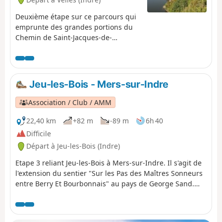
Deuxième étape sur ce parcours qui
emprunte des grandes portions du
Chemin de Saint-Jacques-de-
Compostelle, GR®654, parsemé du
témoignage des pèlerins.
Jeu-les-Bois - Mers-sur-Indre
Association / Club / AMM
22,40 km
+82 m
-89 m
6h 40
Difficile
Départ à Jeu-les-Bois (Indre)
Etape 3 reliant Jeu-les-Bois à Mers-sur-Indre. Il s'agit de
l'extension du sentier "Sur les Pas des Maîtres Sonneurs
entre Berry Et Bourbonnais" au pays de George Sand.
Cet itinéraire parcourt les lieux décrit dans les dernières
veillées du roman "Les Maîtres Sonneurs" mais
également les deux romans "La Mare au Diable" et "Le