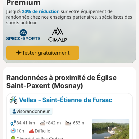
Premium
Jusqu’à
20% de réduction
sur votre équipement de
randonnée chez nos enseignes partenaires, spécialistes des
sports outdoor.
Tester gratuitement
Randonnées à proximité de Église
Saint-Paxent (Mosnay)
Velles - Saint-Étienne de Fursac
Visorandonneur
84,41 km
+842 m
-653 m
10h
Difficile
Départ à Velles (Indre)