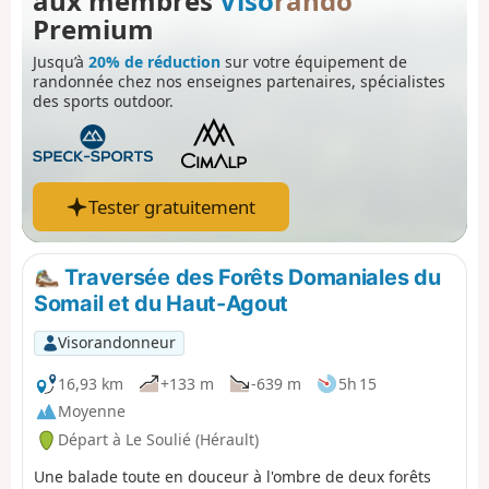
aux membres
Viso
rando
Pyrénées.
Premium
Jusqu’à
20% de réduction
sur votre équipement de
randonnée chez nos enseignes partenaires, spécialistes
des sports outdoor.
Tester gratuitement
Traversée des Forêts Domaniales du
Somail et du Haut-Agout
Visorandonneur
16,93 km
+133 m
-639 m
5h 15
Moyenne
Départ à Le Soulié (Hérault)
Une balade toute en douceur à l'ombre de deux forêts