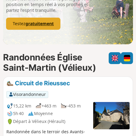
p
position en temps réel à vos proches et
partez l’esprit tranquille.
Testez
gratuitement
Randonnées Église
Saint-Martin (Vélieux)
Circuit de Rieussec
Visorandonneur
15,22 km
+463 m
-453 m
5h 40
Moyenne
Départ à Vélieux (Hérault)
Randonnée dans le terroir des Avants-