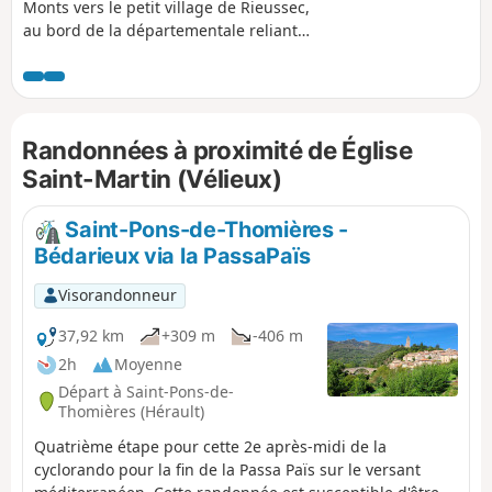
Monts vers le petit village de Rieussec,
au bord de la départementale reliant
Narbonne à Saint-Pons-de-Thomières,
en profitant d'un tronçon du GR® 77 au
départ de Vélieux et d'une portion de la
Grande Traversée de l'Hérault pour
Randonnées à proximité de Église
revenir dans ce village du Parc Naturel
Régional du Haut-Languedoc
Saint-Martin (Vélieux)
Saint-Pons-de-Thomières -
Bédarieux via la PassaPaïs
Visorandonneur
37,92 km
+309 m
-406 m
2h
Moyenne
Départ à Saint-Pons-de-
Thomières (Hérault)
Quatrième étape pour cette 2e après-midi de la
cyclorando pour la fin de la Passa Païs sur le versant