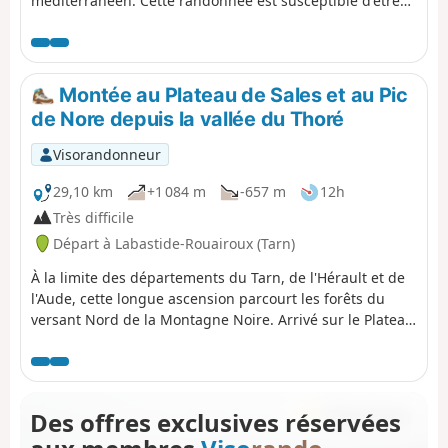
méditerranéen. Cette randonnée est susceptible d'être
interdite en fonction du niveau de risque des incendies.
Pensez à consulter la carte.
Montée au Plateau de Sales et au Pic
de Nore depuis la vallée du Thoré
Visorandonneur
29,10 km
+1 084 m
-657 m
12h
Très difficile
Départ à Labastide-Rouairoux (Tarn)
À la limite des départements du Tarn, de l'Hérault et de
l'Aude, cette longue ascension parcourt les forêts du
versant Nord de la Montagne Noire. Arrivé sur le Plateau
de Sales, on part à la rencontre des habitants de
hameaux typiques. On retrouve ensuite la solitude le
long du Parc Naturel Régional du Haut-Languedoc avec
les Monts de Lacaune en perspective. Puis, dans les
Des offres exclusives réservées
genêts et les bruyères de la descente du versant Sud du
Pic de Nore, on découvre le Minervois et on aperçoit les