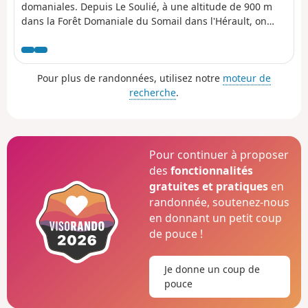
domaniales. Depuis Le Soulié, à une altitude de 900 m
dans la Forêt Domaniale du Somail dans l'Hérault, on
descend tranquillement à Labastide-Rouairoux à travers
la Forêt Domaniale du Haut-Agout dans le Tarn. Ici, le
Parc Naturel Régional du Haut-Languedoc cache une
Pour plus de randonnées, utilisez notre
moteur de
énigme : à quoi pouvait bien ressembler le Somail
recherche
.
lorsque les dolmens et les menhirs qui jalonnent cette
traversée ont été érigés ? Cette randonnée est
susceptible d'être interdite en fonction du niveau de
risque des incendies. Pensez à consulter la carte.
Pour continuer à proposer
des
fonctionnalités
gratuites et pratiques
en
randonnée, soutenez-nous
en donnant un petit coup
de pouce !
Je donne un coup de
pouce