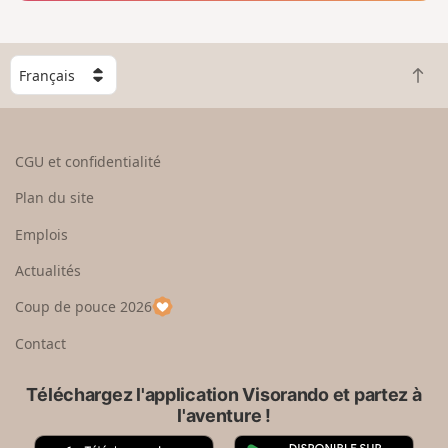
C
R
h
e
o
t
i
o
s
CGU et confidentialité
u
i
r
s
Plan du site
e
s
n
e
Emplois
h
z
Actualités
a
u
u
n
Coup de pouce 2026
t
p
a
Contact
y
s
Téléchargez l'application Visorando et partez à
l'aventure !
A
G