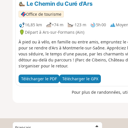
Le Chemin du Curé d'Ars
Office de tourisme
16,85 km
+74 m
-123 m
5h 00
Moye
Départ à Ars-sur-Formans (Ain)
À pied ou à vélo, en famille ou entre amis, empruntez le
pour se rendre d'Ars à Montmerle-sur-Saône. Appréciez 
vous séduire, le temps d'une pause, par les charmants vil
détour au-delà du parcours ! (Parc de Cibeins, Château d
s'organiser pour le retour.
Télécharger le PDF
Télécharger le GPX
Pour plus de randonnées, uti
C