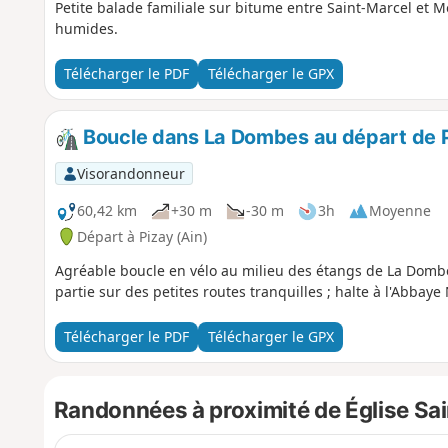
Petite balade familiale sur bitume entre Saint-Marcel et 
humides.
Télécharger le PDF
Télécharger le GPX
Boucle dans La Dombes au départ de 
Visorandonneur
60,42 km
+30 m
-30 m
3h
Moyenne
Départ à Pizay (Ain)
Agréable boucle en vélo au milieu des étangs de La Dombe
partie sur des petites routes tranquilles ; halte à l'Abba
Télécharger le PDF
Télécharger le GPX
Randonnées à proximité de Église Sai