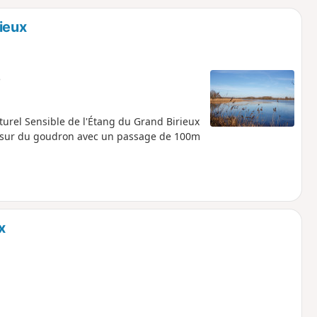
o
a
ieux
i
m
p
e
urel Sensible de l'Étang du Grand Birieux
t sur du goudron avec un passage de 100m
x