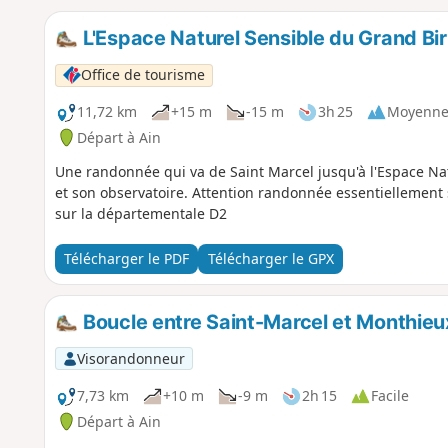
L'Espace Naturel Sensible du Grand Bir
Office de tourisme
11,72 km
+15 m
-15 m
3h 25
Moyenn
Départ à Ain
Une randonnée qui va de Saint Marcel jusqu'à l'Espace Nat
et son observatoire. Attention randonnée essentiellemen
sur la départementale D2
Télécharger le PDF
Télécharger le GPX
Boucle entre Saint-Marcel et Monthieu
Visorandonneur
7,73 km
+10 m
-9 m
2h 15
Facile
Départ à Ain