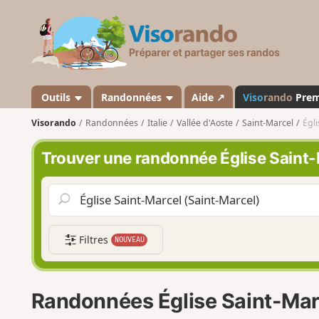
V
i
s
o
r
a
Outils
Randonnées
Aide ↗
Viso
rando
Pre
n
Visorando
Randonnées
Italie
Vallée d'Aoste
Saint-Marcel
Égli
d
o
Trouver une randonnée Église Saint-
Filtres
NOUVEAU
Randonnées Église Saint-Mar