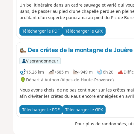
Un bel itinéraire dans un cadre sauvage et varié qui vou
Bans, de passer au pied d'une chapelle perdue en pleine 
profitant d'un superbe panorama au pied du Pic de Bure
Télécharger le PDF
Télécharger le GPX
Des crêtes de la montagne de Jouère 
Visorandonneur
15,26 km
+685 m
-949 m
6h 20
Diffic
Départ à Authon (Alpes-de-Haute-Provence)
Nous avons choisi de ne pas continuer sur les crêtes mai
afin d'éviter les crêtes du Raus encore enneigées en avril
Télécharger le PDF
Télécharger le GPX
Pour plus de randonnées, uti