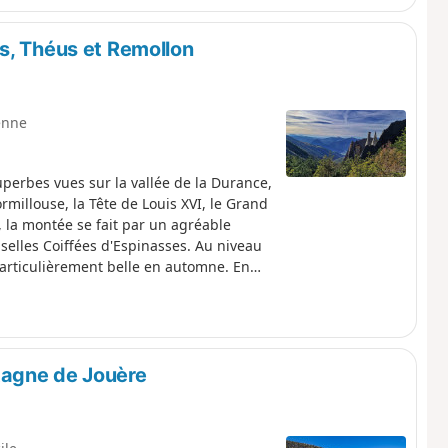
s, Théus et Remollon
enne
perbes vues sur la vallée de la Durance,
ormillouse, la Tête de Louis XVI, le Grand
la montée se fait par un agréable
selles Coiffées d'Espinasses. Au niveau
articulièrement belle en automne. En
e panoramique sur les Demoiselles
rs la salle de bal est époustouflante. La
es vue sur la vallée, les vignes et les
rbes Demoiselles Coiffées de Remollon.
tagne de Jouère