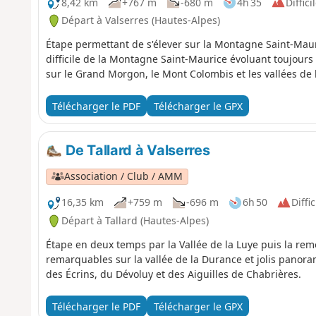
8,42 km
+767 m
-680 m
4h 35
Diffici
Départ à Valserres (Hautes-Alpes)
Étape permettant de s'élever sur la Montagne Saint-Maur
difficile de la Montagne Saint-Maurice évoluant toujours
sur le Grand Morgon, le Mont Colombis et les vallées de 
Télécharger le PDF
Télécharger le GPX
De Tallard à Valserres
Association / Club / AMM
16,35 km
+759 m
-696 m
6h 50
Diffic
Départ à Tallard (Hautes-Alpes)
Étape en deux temps par la Vallée de la Luye puis la remo
remarquables sur la vallée de la Durance et jolis panor
des Écrins, du Dévoluy et des Aiguilles de Chabrières.
Télécharger le PDF
Télécharger le GPX