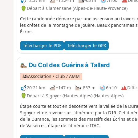
12,37 km
+1 224 m
-63 m
7h 00
Diffic
Départ à Clamensane (Alpes-de-Haute-Provence)
Cette randonnée démarre par une ascension au travers de
les crêtes de la montagne de Jouère. Beaux panoramas s
Écrins.
Télécharger le PDF
Télécharger le GPX
Du Col des Guérins à Tallard
Association / Club / AMM
20,21 km
+147 m
-857 m
6h 10
Diffic
Départ à Sigoyer (Hautes-Alpes) (Hautes-Alpes)
Étape courte et tout en descente vers la vallée de la Dura
Sigoyer et de revenir sur l'itinéraire par la D19. Cet itiné
de la Durance, les sommets des massifs des Écrins et de
de Valserres, étape de l'itinéraire ITAC.