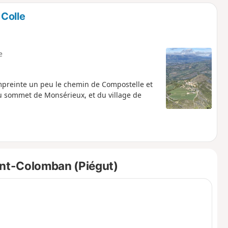
o
a
Colle
i
m
p
e
preinte un peu le chemin de Compostelle et
au sommet de Monsérieux, et du village de
int-Colomban (Piégut)