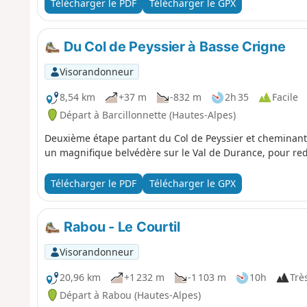
Télécharger le PDF
Télécharger le GPX
Du Col de Peyssier à Basse Crigne
Visorandonneur
8,54 km
+37 m
-832 m
2h 35
Facile
Départ à Barcillonnette (Hautes-Alpes)
Deuxième étape partant du Col de Peyssier et cheminant f
un magnifique belvédère sur le Val de Durance, pour re
Télécharger le PDF
Télécharger le GPX
Rabou - Le Courtil
Visorandonneur
20,96 km
+1 232 m
-1 103 m
10h
Très
Départ à Rabou (Hautes-Alpes)