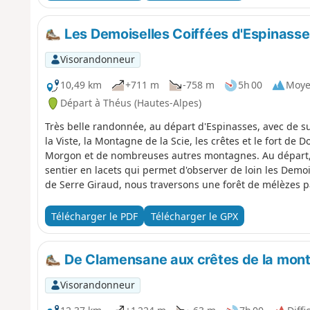
Les Demoiselles Coiffées d'Espinasse
Visorandonneur
10,49 km
+711 m
-758 m
5h 00
Moy
Départ à Théus (Hautes-Alpes)
Très belle randonnée, au départ d'Espinasses, avec de su
la Viste, la Montagne de la Scie, les crêtes et le fort de D
Morgon et de nombreuses autres montagnes. Au départ, 
sentier en lacets qui permet d'observer de loin les Demoi
de Serre Giraud, nous traversons une forêt de mélèzes p
arrivant au Plan, nous bénéficions d'une magnifique vu
Coiffées de Théus. La plongée au pied des géantes à trave
Télécharger le PDF
Télécharger le GPX
descente vers Remollon se fait via la D53 qui offre de bell
vergers. La randonnée se termine par la visite des supe
De Clamensane aux crêtes de la mon
Visorandonneur