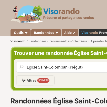
V
i
s
o
r
a
Outils
Randonnées
Aide ↗
Viso
rando
Pre
n
Visorando
Randonnées
Provence-Alpes-Côte d'Azur
Alpes-de-H
d
o
Trouver une randonnée Église Saint
Filtres
NOUVEAU
Randonnées Église Saint-Col