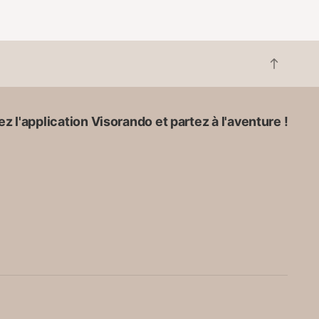
R
e
t
o
z l'application Visorando et partez à l'aventure !
u
r
e
n
h
a
u
t