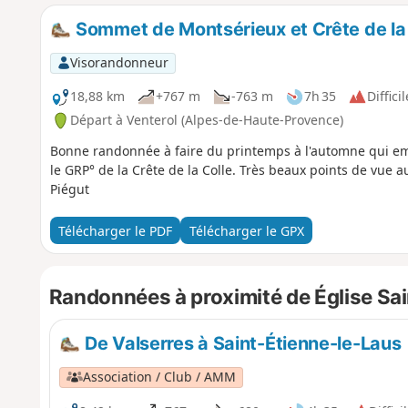
Sommet de Montsérieux et Crête de la 
Visorandonneur
18,88 km
+767 m
-763 m
7h 35
Difficil
Départ à Venterol (Alpes-de-Haute-Provence)
Bonne randonnée à faire du printemps à l'automne qui em
le GRP° de la Crête de la Colle. Très beaux points de vue 
Piégut
Télécharger le PDF
Télécharger le GPX
Randonnées à proximité de Église Sa
De Valserres à Saint-Étienne-le-Laus
Association / Club / AMM