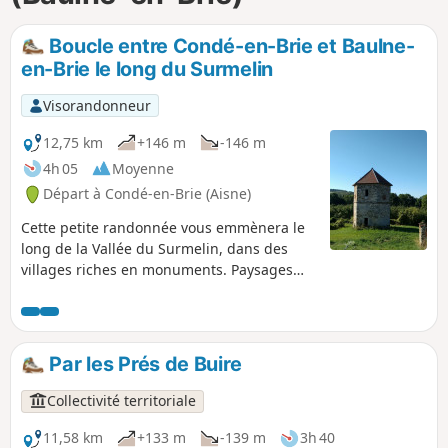
p
Boucle entre Condé-en-Brie et Baulne-
en-Brie le long du Surmelin
Visorandonneur
12,75 km
+146 m
-146 m
4h 05
Moyenne
Départ à Condé-en-Brie (Aisne)
Cette petite randonnée vous emmènera le
long de la Vallée du Surmelin, dans des
villages riches en monuments. Paysages
très variés : bois, vignes, vergers, champs,
pâtures. Aucune difficulté, mais à éviter par
temps très chaud car il y a peu d'ombre.
Par les Prés de Buire
Collectivité territoriale
11,58 km
+133 m
-139 m
3h 40