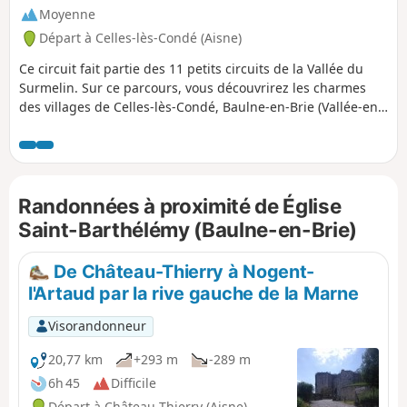
Moyenne
Départ à Celles-lès-Condé (Aisne)
Ce circuit fait partie des 11 petits circuits de la Vallée du
Surmelin. Sur ce parcours, vous découvrirez les charmes
des villages de Celles-lès-Condé, Baulne-en-Brie (Vallée-en-
Champagne) et de Condé-en-Brie.
Randonnées à proximité de Église
Saint-Barthélémy (Baulne-en-Brie)
De Château-Thierry à Nogent-
l'Artaud par la rive gauche de la Marne
Visorandonneur
20,77 km
+293 m
-289 m
6h 45
Difficile
Départ à Château-Thierry (Aisne)