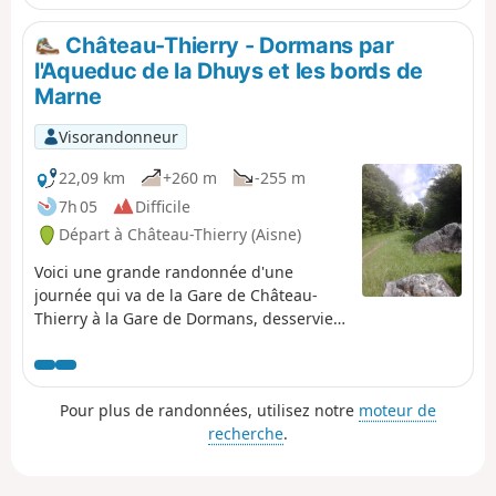
Château-Thierry - Dormans par
l'Aqueduc de la Dhuys et les bords de
Marne
Visorandonneur
22,09 km
+260 m
-255 m
7h 05
Difficile
Départ à Château-Thierry (Aisne)
Voici une grande randonnée d'une
journée qui va de la Gare de Château-
Thierry à la Gare de Dormans, desservies
toutes deux par le TER Vallée de la
Marne. Elle vous emmènera sur
l'Aqueduc de la Dhuys, dans un secteur
Pour plus de randonnées, utilisez notre
moteur de
splendide parsemé d'énormes blocs de
recherche
.
grès. Vous prendrez ensuite l'ancienne
Route Napoléon (ou Route Impériale) à
travers vignes et bois, et vous terminerez