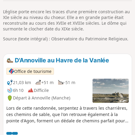
p
L’église porte encore les traces d’une première construction au
XIe siècle au niveau du choeur. Elle a en grande partie était
reconstruite au cours des XVIIe et XVIIIe siècles. Le dôme qui
surmonte le clocher date du XIXe siècle.
Source (texte intégral) : Observatoire du Patrimoine Religieux.
D'Annoville au Havre de la Vanlée
Office de tourisme
21,03 km
+51 m
-51 m
6h 10
Difficile
Départ à Annoville (Manche)
Lors de cette randonnée, serpentez à travers les charrières,
ces chemins de sable, que l'on retrouve également à la
pointe d'Agon, forment un dédale de chemins parfait pour
découvrir ces lieux calmes. Le reste du circuit vous fera
parcourir de paisibles petites routes de campagne.